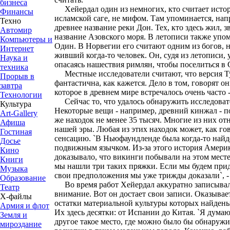
бизнеса
Хейердал один из немногих, кто считает исто
Финансы
исламской саге, не мифом. Там упоминается, напри
Техно
древнее название реки Дон. Тех, кто здесь жил, з
Автомир
название Азовского моря. В летописи также упо
Компьютеры и
Один. В Норвегии его считают одним из богов, н
Интернет
живший когда-то человек. Он, судя из летописи, у
Наука и
опасаясь нашествия римлян, чтобы поселиться в
техника
Местные исследователи считают, что версия Ту
Прорыв в
фантастична, как кажется. Дело в том, говорят он
завтра
которое в древнем мире встречалось очень часто
Технологии
Сейчас то, что удалось обнаружить исследоват
Культура
Некоторые вещи - например, древний кинжал - по
Art-Gallery
же находок не менее 35 тысяч. Многие из них отн
Афиша
нашей эры. Любая из этих находок может, как го
Гостиная
сенсацию. `В Ньюфаундленде была когда-то найд
Досье
подвижным язычком. Из-за этого история Амери
Кино
доказывало, что викинги побывали на этом месте 
Книги
мы нашли три таких пряжки. Если мы будем прид
Музыка
свои предположения мы уже трижды доказали`, -
Образование
Во время работ Хейердал аккуратно записывал 
Театр
внимание. Вот он достает свои записи. Оказывает
Х-файлы
остатки материальной культуры которых найдены
Армия и флот
Их здесь десятки: от Испании до Китая. `Я думаю
Земля и
другое такое место, где можно было бы обнаружи
мироздание