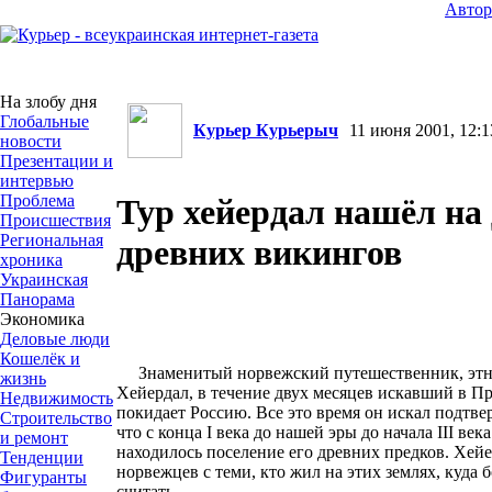
Авто
На злобу дня
Глобальные
Курьер Курьерыч
11 июня 2001, 12:1
новости
Презентации и
интервью
Проблема
Тур хейердал нашёл на
Происшествия
Региональная
древних викингов
хроника
Украинская
Панорама
Экономика
Деловые люди
Кошелёк и
Знаменитый норвежский путешественник, этно
жизнь
Хейердал, в течение двух месяцев искавший в П
Недвижимость
покидает Россию. Все это время он искал подтве
Строительство
что с конца I века до нашей эры до начала III ве
и ремонт
находилось поселение его древних предков. Хейер
Тенденции
норвежцев с теми, кто жил на этих землях, куда 
Фигуранты
считать.