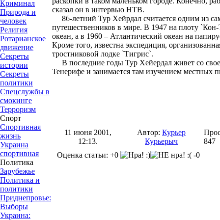
раскопки в таком маленьком городе. Конечно, ра
Криминал
сказал он в интервью НТВ.
Природа и
86-летний Тур Хейрдал считается одним из са
человек
путешественников в мире. В 1947 на плоту `Кон
Религия
океан, а в 1960 – Атлантический океан на папирус
Ротарианское
Кроме того, известна экспедиция, организованна
движение
тростниковой лодке `Тигрис`.
Секреты
В последние годы Тур Хейердал живет со своей
истории
Тенерифе и занимается там изучением местных п
Секреты
политики
Спецслужбы в
смокинге
Терроризм
Спорт
Спортивная
11 июня 2001,
Автор:
Курьер
Прос
жизнь
12:13.
Курьерыч
847
Украина
спортивная
Оценка статьи: +0
-0
Политика
Зарубежье
Политика и
политики
Приднепровье:
Выборы
Украина: