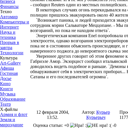
бизнеса
- сообщил Reuters один из местных полицейских.
Финансы
В некоторых случаях огонь перекидывался на
Техно
полиции пришлось эвакуировать около 40 жителей
Автомир
`Возникает паника, и людей приходится эвакуир
Компьютеры и
сотрудник мэрии Сальваторе Меццопане. - Мы п
Интернет
возгораний, но пока не находим ответа`.
Наука и
Энергетическая компания Enel попробовала отк
техника
электросети, однако возгорания электроприборо
Прорыв в
пока не в состоянии объяснить происходящее, и 
завтра
намеренного поджога до невероятного скачка эн
Технологии
Увереннее других говорит об этом феномене к
Культура
Габриэле Амор. Экзорцист сообщил итальянской га
Art-Gallery
доводилось видеть подобное и раньше. `Демоны 
Афиша
обнаруживают себя в электрических приборах... Н
Гостиная
Сатаны и его последователей огромна`.
Досье
Кино
Книги
Музыка
Образование
Театр
Х-файлы
12 февраля 2004,
Автор:
Курьер
Про
Армия и флот
13:52.
Курьерыч
117
Земля и
мироздание
Оценка статьи: +0
-0