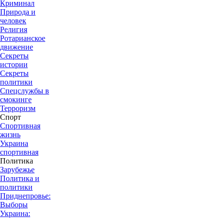
Криминал
Природа и
человек
Религия
Ротарианское
движение
Секреты
истории
Секреты
политики
Спецслужбы в
смокинге
Терроризм
Спорт
Спортивная
жизнь
Украина
спортивная
Политика
Зарубежье
Политика и
политики
Приднепровье:
Выборы
Украина: