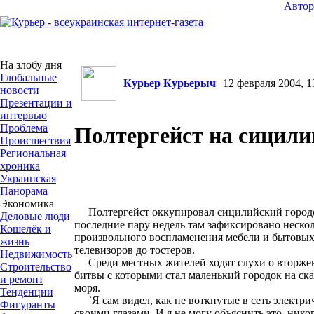
Авто
На злобу дня
Глобальные
Курьер Курьерыч
12 февраля 2004, 1
новости
Презентации и
интервью
Проблема
Полтергейст на сицили
Происшествия
Региональная
хроника
Украинская
Панорама
Экономика
Полтергейст оккупировал сицилийский городо
Деловые люди
последние пару недель там зафиксировано нескол
Кошелёк и
произвольного воспламенения мебели и бытовых 
жизнь
телевизоров до тостеров.
Недвижимость
Среди местных жителей ходят слухи о вторжен
Строительство
битвы с которыми стал маленький городок на ск
и ремонт
моря.
Тенденции
`Я сам видел, как не воткнутые в сеть электрич
Фигуранты
своими глазами. И я не могу объяснить это, нико