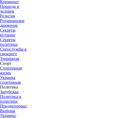
Криминал
Природа и
человек
Религия
Ротарианское
движение
Секреты
истории
Секреты
политики
Спецслужбы в
смокинге
Терроризм
Спорт
Спортивная
жизнь
Украина
спортивная
Политика
Зарубежье
Политика и
политики
Приднепровье:
Выборы
Украина: