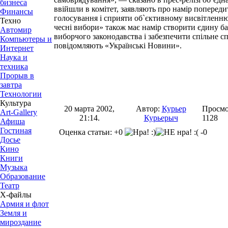
бизнеса
ввійшли в комітет, заявляють про намір попереди
Финансы
голосування і сприяти об`єктивному висвітленню 
Техно
чесні вибори» також має намір створити єдину б
Автомир
виборчого законодавства і забезпечити спільне с
Компьютеры и
повідомляють «Українські Новини».
Интернет
Наука и
техника
Прорыв в
завтра
Технологии
Культура
20 марта 2002,
Автор:
Курьер
Просмо
Art-Gallery
21:14.
Курьерыч
1128
Афиша
Гостиная
Оценка статьи: +0
-0
Досье
Кино
Книги
Музыка
Образование
Театр
Х-файлы
Армия и флот
Земля и
мироздание