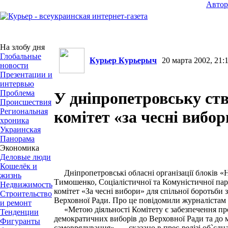
Авто
На злобу дня
Глобальные
Курьер Курьерыч
20 марта 2002, 21:1
новости
Презентации и
интервью
Проблема
У дніпропетровську ст
Происшествия
Региональная
комітет «за чесні вибор
хроника
Украинская
Панорама
Экономика
Деловые люди
Кошелёк и
Дніпропетровські обласні організації блоків «
жизнь
Тимошенко, Соціалістичної та Комуністичної парт
Недвижимость
комітет «За чесні вибори» для спільної боротьби
Строительство
Верховної Ради. Про це повідомили журналістам
и ремонт
«Метою діяльності Комітету є забезпечення про
Тенденции
демократичних виборів до Верховної Ради та до 
Фигуранты
самоврядування», — сказано в прес-релізі об`єднан