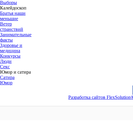
Выборы
Калейдоскоп
Братья наши
меньшие
Ветер
странствий
Занимательные
факты
Здоровье и
медицина
Конкурсы
Люди
Секс
Юмор и сатира
Сатира
Юмор
Разработка сайтов FlexSolution