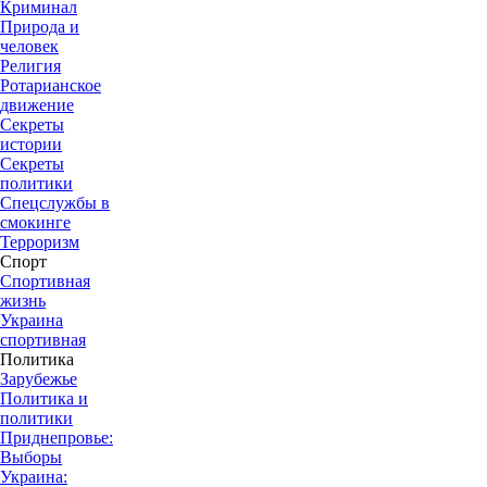
Криминал
Природа и
человек
Религия
Ротарианское
движение
Секреты
истории
Секреты
политики
Спецслужбы в
смокинге
Терроризм
Спорт
Спортивная
жизнь
Украина
спортивная
Политика
Зарубежье
Политика и
политики
Приднепровье:
Выборы
Украина: