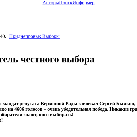
Авторы
Поиск
Информер
40.
Приднепровье: Выборы
тель честного выбора
а мандат депутата Верховной Рады завоевал Сергей Бычков
ко на 4606 голосов – очень убедительная победа. Никакие гр
збиратели знают, кого выбирать!
е!