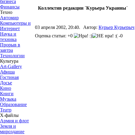
бизнеса
Финансы
Коллектив редакции `Курьера Украины`
Техно
Автомир
Компьютеры и
03 апреля 2002, 20:40.
Автор:
Курьер Курьерыч
Интернет
Наука и
Оценка статьи: +0
-0
техника
Прорыв в
завтра
Технологии
Культура
Art-Gallery
Афиша
Гостиная
Досье
Кино
Книги
Музыка
Образование
Театр
Х-файлы
Армия и флот
Земля и
мироздание