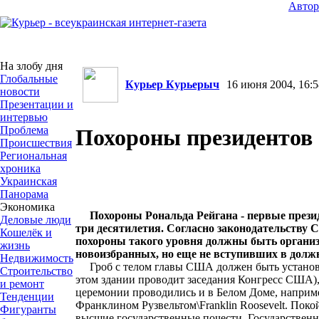
Авто
На злобу дня
Глобальные
Курьер Курьерыч
16 июня 2004, 16:5
новости
Презентации и
интервью
Проблема
Похороны президентов
Происшествия
Региональная
хроника
Украинская
Панорама
Экономика
Похороны Рональда Рейгана - первые през
Деловые люди
три десятилетия. Согласно законодательству
Кошелёк и
похороны такого уровня должны быть органи
жизнь
новоизбранных, но еще не вступивших в долж
Недвижимость
Гроб с телом главы США должен быть установл
Строительство
этом здании проводит заседания Конгресс США),
и ремонт
церемонии проводились и в Белом Доме, наприме
Тенденции
Франклином Рузвельтом\Franklin Roosevelt. Пок
Фигуранты
высшие государственные почести. Государствен