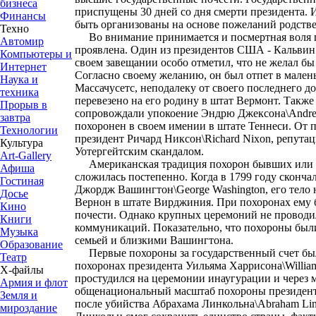
бизнеса
приспущены 30 дней со дня смерти президента.
Финансы
быть организованы на основе пожеланий родств
Техно
Во внимание принимается и посмертная воля п
Автомир
проявлена. Один из президентов США - Кальвин 
Компьютеры и
своем завещании особо отметил, что не желал б
Интернет
Согласно своему желанию, он был отпет в мален
Наука и
Массачусетс, неподалеку от своего последнего до
техника
перевезено на его родину в штат Вермонт. Такж
Прорыв в
сопровождали упокоение Эндрю Джексона\Andre
завтра
похоронен в своем имении в штате Теннеси. От 
Технологии
президент Ричард Никсон\Richard Nixon, репутац
Культура
Уотергейтским скандалом.
Art-Gallery
Американская традиция похорон бывших или д
Афиша
сложилась постепенно. Когда в 1799 году сконч
Гостиная
Джордж Вашингтон\George Washington, его тело 
Досье
Вернон в штате Вирджиния. При похоронах ему
Кино
почести. Однако крупных церемоний не проводил
Книги
коммуникаций. Показательно, что похороны были
Музыка
семьей и близкими Вашингтона.
Образование
Первые похороны за государственный счет был
Театр
похоронах президента Уильяма Харрисона\William
Х-файлы
простудился на церемонии инаугурации и через 
Армия и флот
общенациональный масштаб похороны президент
Земля и
после убийства Абрахама Линкольна\Abraham Lin
мироздание