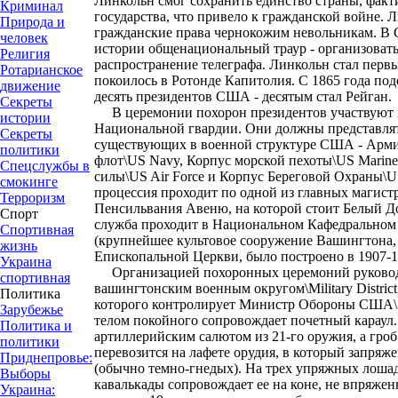
Линкольн смог сохранить единство страны, факт
Криминал
государства, что привело к гражданской войне. 
Природа и
гражданские права чернокожим невольникам. В
человек
истории общенациональный траур - организовать
Религия
распространение телеграфа. Линкольн стал первы
Ротарианское
покоилось в Ротонде Капитолия. С 1865 года под
движение
десять президентов США - десятым стал Рейган.
Секреты
В церемонии похорон президентов участвуют 
истории
Национальной гвардии. Они должны представлять
Секреты
существующих в военной структуре США - Арми
политики
флот\US Navy, Корпус морской пехоты\US Marin
Спецслужбы в
силы\US Air Force и Корпус Береговой Охраны\U
смокинге
процессия проходит по одной из главных магист
Терроризм
Пенсильвания Авеню, на которой стоит Белый Д
Спорт
служба проходит в Национальном Кафедральном С
Спортивная
(крупнейшее культовое сооружение Вашингтона
жизнь
Епископальной Церкви, было построено в 1907-1
Украина
Организацией похоронных церемоний руково
спортивная
вашингтонским военным округом\Military District
Политика
которого контролирует Министр Обороны США\Sec
Зарубежье
телом покойного сопровождает почетный караул
Политика и
артиллерийским салютом из 21-го оружия, а гроб
политики
перевозится на лафете орудия, в который запряж
Приднепровье:
(обычно темно-гнедых). На трех упряжных лошад
Выборы
кавалькады сопровождает ее на коне, не впряжен
Украина: