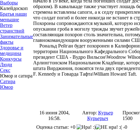
начало в 19 веке, когда тела погибших солдат до
Выборы
образом). В кавалькаде также участвует лошадь бе
Калейдоскоп
стремена вставлены сапоги, а к седлу прикреплен
Братья наши
что солдат погиб и более никогда не встанет в ст
меньшие
Похороны сопровождаются музыкой, которую ис
Ветер
опускании гроба в могилу трижды звучит ружей
странствий
составляющая похорон столь значительна, потому
Занимательные
главнокомандующим вооруженными силами СШ
факты
Рональд Рейган будет похоронен в Калифорнии
Здоровье и
территории Национального Кафедрального Собо
медицина
президент США - Вудро Вильсон\Woodrow Wilson
Конкурсы
Арлингтонском Национальном Кладбище, которо
Люди
штата Вирджиния, покоятся тела двух президен
Секс
F. Kennedy и Говарда Тафта\William Howard Taft.
Юмор и сатира
Сатира
Юмор
16 июня 2004,
Автор:
Курьер
Просмот
16:58.
Курьерыч
1500
Оценка статьи: +0
-0