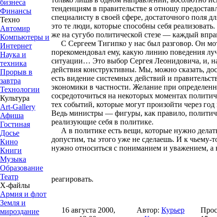
бизнеса
тенденциям в правительстве я отношу предоставл
Финансы
специалисту в своей сфере, достаточного поля д
Техно
это те люди, которые способны себя реализовать
Автомир
же на сугубо политической стезе — каждый впра
Компьютеры и
С Сергеем Тигипко у нас был разговор. Он мо
Интернет
порекомендовал ему, какую линию поведения лу
Наука и
ситуации… Это выбор Сергея Леонидовича, и, на
техника
действия конструктивны. Мы, можно сказать, до
Прорыв в
есть видение системных действий и правительст
завтра
экономики в частности. Желание при определенн
Технологии
сосредоточиться на некоторых моментах политич
Культура
тех событий, которые могут произойти через год 
Art-Gallery
Ведь министры — фигуры, как правило, политиче
Афиша
реализующие себя в политике.
Гостиная
А в политике есть вещи, которые нужно делать
Досье
допустим, ты этого уже не сделаешь. И к чьему-т
Кино
нужно относиться с пониманием и уважением, а 
Книги
Музыка
Образование
Театр
реагировать.
Х-файлы
Армия и флот
Земля и
16 августа 2000,
Автор:
Курьер
Прос
мироздание