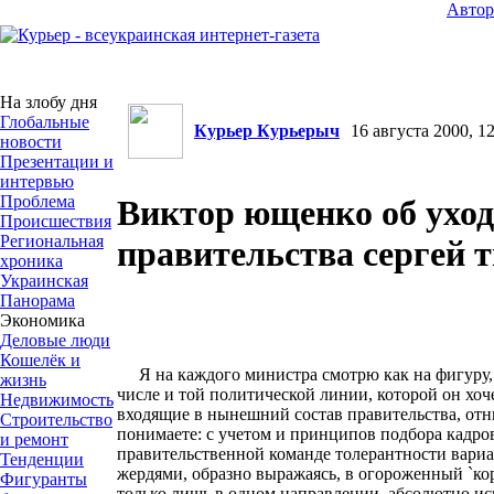
Авто
На злобу дня
Глобальные
Курьер Курьерыч
16 августа 2000, 12
новости
Презентации и
интервью
Проблема
Виктор ющенко об уход
Происшествия
Региональная
правительства сергей 
хроника
Украинская
Панорама
Экономика
Деловые люди
Кошелёк и
Я на каждого министра смотрю как на фигуру,
жизнь
числе и той политической линии, которой он хо
Недвижимость
входящие в нынешний состав правительства, отн
Строительство
понимаете: с учетом и принципов подбора кадро
и ремонт
правительственной команде толерантности вариан
Тенденции
жердями, образно выражаясь, в огороженный `кор
Фигуранты
только лишь в одном направлении, абсолютно и