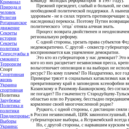
команду `молодых реформаторов` в 1997 году).
Криминал
Прежний президент, слабый и больной, не смог 
Природа и
необходимой политической поддержки. А ныне
человек
здоровьем - не в силах терпеть противоречащие 
Религия
наследника) перекосы. Поэтому Путин возвращает 
Ротарианское
политического `отца` отняла алчная знать.
движение
Процесс возврата двойственен и неоднозначен.
Секреты
региональную реформу.
истории
С одной стороны, урезать права субъектов Фед
Секреты
недемократично. С другой - секвестр губернаторс
политики
воспринимается как ущемление демократии.
Спецслужбы в
Это кто из губернаторов у нас демократ? Это к
смокинге
кого из них расцветает независимая пресса, креп
Терроризм
вольготничает оппозиция и на выборах не испо
Спорт
ресурс? По кому плачем? По Наздратенко, все го
Спортивная
Приморье трясет в социальных катаклизмах как 
жизнь
превратившему край в заповедник ксенофобии 
Украина
Казанскому и Рахимову-Башкирскому, без согласи
спортивная
не погадит? По гэкачеписту Стародубцеву-Тульс
Политика
областью или по Руцкому, бесстыдно передавше
Зарубежье
кормление своей многочисленной родне?
Политика и
Руцкого, с одной стороны, с дистанции сняли н
политики
в России независимый, ЦИК законопослушный, 
Приднепровье:
губернаторские выборы, а Ястржембский всегда 
Выборы
Но, с другой стороны, с нарвавшим курским ч
Украина: