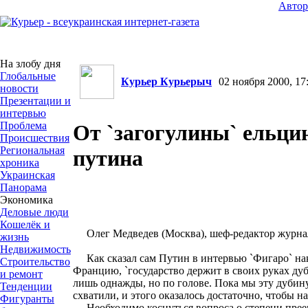
Авто
На злобу дня
Глобальные
Курьер Курьерыч
02 ноября 2000, 17
новости
Презентации и
интервью
Проблема
От `загогулины` ельцин
Происшествия
Региональная
путина
хроника
Украинская
Панорама
Экономика
Деловые люди
Кошелёк и
Олег Медведев (Москва), шеф-редактор журна
жизнь
Недвижимость
Как сказал сам Путин в интервью `Фигаро` нак
Строительство
Францию, `государство держит в своих руках дуб
и ремонт
лишь однажды, но по голове. Пока мы эту дубин
Тенденции
схватили, и этого оказалось достаточно, чтобы н
Фигуранты
Необходимо коснуться вопроса о степени прее