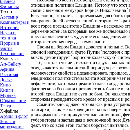
бизнеса
отношении политики Ельцина. Потому что этот в
Финансы
связи с выходом мемуаров Бориса Николаевича `
Техно
Безусловно, эта книга - приемлемая для обоих п
Автомир
ультрановейшей отечественной истории, ее `кратк
Компьютеры и
все второе президентство Ельцина - несколько е
Интернет
беременностей, за которыми все же последовало 
Наука и
престолонаследника, чудесное его рождение, ак
техника
и торжественная передача ему власти.
Прорыв в
Своим выбором Ельцин доволен и поныне. Воп
завтра
слюной негодования, будто Путин `положил с пр
Технологии
вовсю демонтирует `борисониколаевскую` систем
Культура
Те, кто так считает, исходят из двух ложных п
Art-Gallery
оглядываются на ельнинский период через розов
Афиша
человечеству свойства идеализировать прошлое. 
Гостиная
ельцинской политсистемы элита воспринимает е
Досье
деформации, которым прежний глава государства
Кино
физического бессилия противостоять был не в си
Книги
второй срок Ельцин по сути не был. Он являлся
Музыка
сторожем президентского кресла от красных и ро
Образование
Сомнительно, однако, чтобы Ельцина устраив
Театр
олигархи, а так же находящиеся на их содержан
Х-файлы
прикормленные и прикупленные чиновники, фео
Армия и флот
губернаторы и застывшая в вечно-левой позе Дум
Земля и
факт, что со всей этой толпой бороться пытались
мироздание