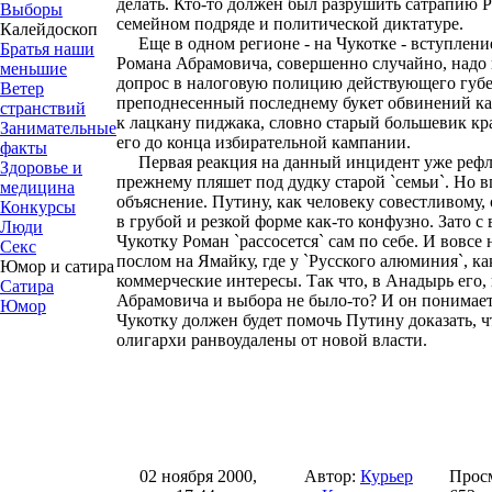
делать. Кто-то должен был разрушить сатрапию 
Выборы
семейном подряде и политической диктатуре.
Калейдоскоп
Еще в одном регионе - на Чукотке - вступлени
Братья наши
Романа Абрамовича, совершенно случайно, надо 
меньшие
допрос в налоговую полицию действующего губе
Ветер
преподнесенный последнему букет обвинений к
странствий
к лацкану пиджака, словно старый большевик кр
Занимательные
его до конца избирательной кампании.
факты
Первая реакция на данный инцидент уже рефлек
Здоровье и
прежнему пляшет под дудку старой `семьи`. Но 
медицина
объяснение. Путину, как человеку совестливому,
Конкурсы
в грубой и резкой форме как-то конфузно. Зато
Люди
Чукотку Роман `рассосется` сам по себе. И вовсе 
Секс
послом на Ямайку, где у `Русского алюминия`, ка
Юмор и сатира
коммерческие интересы. Так что, в Анадырь его,
Сатира
Абрамовича и выбора не было-то? И он понимает
Юмор
Чукотку должен будет помочь Путину доказать, ч
олигархи ранвоудалены от новой власти.
02 ноября 2000,
Автор:
Курьер
Прос