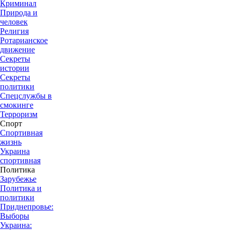
Криминал
Природа и
человек
Религия
Ротарианское
движение
Секреты
истории
Секреты
политики
Спецслужбы в
смокинге
Терроризм
Спорт
Спортивная
жизнь
Украина
спортивная
Политика
Зарубежье
Политика и
политики
Приднепровье:
Выборы
Украина: