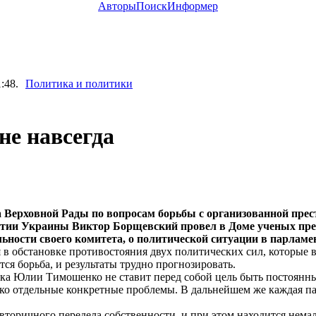
Авторы
Поиск
Информер
:48.
Политика и политики
не навсегда
 Верховной Рады по вопросам борьбы с организованной прес
ртии Украины Виктор Борщевский провел в Доме ученых пре
льности своего комитета, о политической ситуации в парламе
в обстановке противостояния двух политических сил, которые 
я борьба, и результаты трудно прогнозировать.
 Юлии Тимошенко не ставит перед собой цель быть постоянны
ко отдельные конкретные проблемы. В дальнейшем же каждая па
вторичного передела собственности, и при этом находится нем