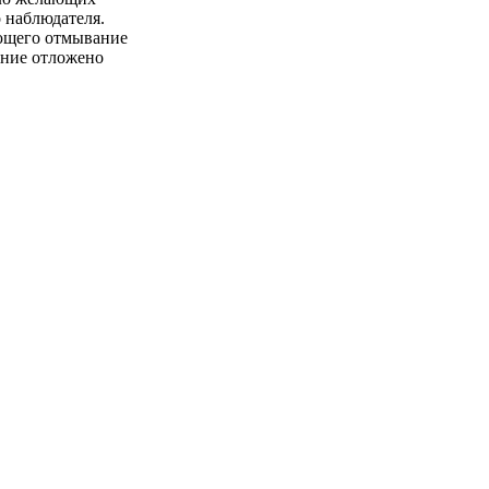
 наблюдателя.
ающего отмывание
ание отложено