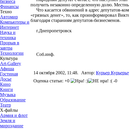
бизнеса
получить незаконно определенную долю. Местные
Финансы
Что касается обвинений в адрес депутатов-ком
Техно
«грязных денег», то, как проинформировал Викт
Автомир
благодаря стараниям депутатов-бизнесменов.
Компьютеры и
Интернет
г.Днепропетровск
Наука и
техника
Прорыв в
завтра
Технологии
Соб.инф.
Культура
Art-Gallery
Афиша
14 октября 2002, 11:48.
Автор:
Курьер Курьеры
Гостиная
Досье
Оценка статьи: +0
-0
Кино
Книги
Музыка
Образование
Театр
Х-файлы
Армия и флот
Земля и
мироздание