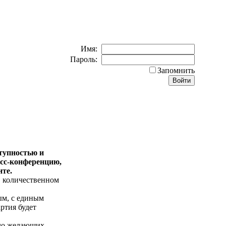
Имя:
Пароль:
Запомнить
тупностью и
сс-конференцию,
нте.
в количественном
м, с единым
ртия будет
ало желающих