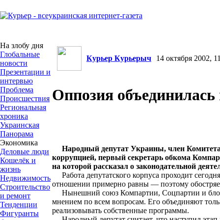
На злобу дня
Глобальные
Курьер Курьерыч
14 октября 2002, 11
новости
Презентации и
интервью
Проблема
Оппозия объединилась 
Происшествия
Региональная
хроника
Украинская
Панорама
Экономика
Народный депутат Украины, член Комитета
Деловые люди
коррупцией, первый секретарь обкома Компа
Кошелёк и
на которой рассказал о законодательной деяте
жизнь
Работа депутатского корпуса проходит сегодня 
Недвижимость
отношении примерно равны — поэтому обостряетс
Строительство
Нынешний союз Компартии, Соцпартии и блока
и ремонт
мнением по всем вопросам. Его объединяют толь
Тенденции
реализовывать собственные программы.
Фигуранты
Народный депутат считает, что наступил этап 