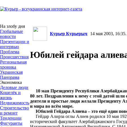
На злобу дня
Глобальные
Курьер Курьерыч
14 мая 2003, 16:35.
новости
Презентации и
интервью
Проблема
Юбилей гейдара алиев
Происшествия
Региональная
хроника
Украинская
Панорама
Экономика
Деловые люди
10 мая Президенту Республики Азербайджан
Кошелёк и
80 лет. Поздравления к нему с этой датой шли
жизнь
деятели и простые люди желали Президенту Аз
Недвижимость
и мира во всём мире.
Строительство
Юбилей Гейдара Алиева – это ещё один повод
и ремонт
Гейдар Алирза оглы Алиев родился 10 мая 1923 
Тенденции
исторический факультет Азербайджанского Госуд
Фигуранты
Нахичеванской Автономной Республике. С 1944 г