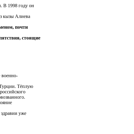
. В 1998 году он
з кызы Алиева
меном, почти
пятствия, стоящие
 военно-
 Турции. Тёплую
 российского
рвозванного.
тояние
 здравии уже