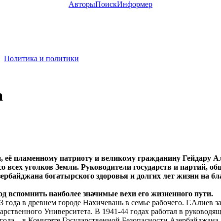
Авторы
Поиск
Информер
Политика и политики
а
, её пламенному патриоту и великому гражданину Гейдару А
 со всех уголков Земли. Руководители государств и партий, о
ербайджана богатырского здоровья и долгих лет жизни на бл
 вспомнить наиболее значимые вехи его жизненного пути.
года в древнем городе Нахичевань в семье рабочего. Г.Алиев з
арственного Университета. В 1941-44 годах работал в руководя
ода – в Комитете Государственной Безопасности Азербайджана, 