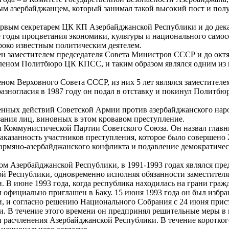
ым азербайджанцем, который занимал такой высокий пост и полу
вым секретарем ЦК КП Азербайджанской Республики и до дека
е годы процветания экономики, культуры и национального само
ироко известным политическим деятелем.
н заместителем председателя Совета Министров СССР и до октя
 членом Политбюро ЦК КПСС, и таким образом являлся одним из
м Верховного Совета СССР, из них 5 лет являлся заместителе
разногласия в 1987 году он подал в отставку и покинул Политбю
енных действий Советской Армии против азербайджанского нар
зания лиц, виновных в этом кровавом преступление.
 Коммунистической Партии Советского Союза. Он назвал глав
аказанность участников преступления, которое было совершено 
армяно-азербайджанского конфликта и подавление демократичес
м Азербайджанской Республики, в 1991-1993 годах являлся пре
 Республики, одновременно исполняя обязанности заместителя
 В июне 1993 года, когда республика находилась на грани граж
официально приглашен в Баку. 15 июня 1993 года он был избра
, и согласно решению Национального Собрания с 24 июня прис
и. В течение этого времени он предпринял решительные меры в
и расчленения Азербайджанской Республики. В течение коротког