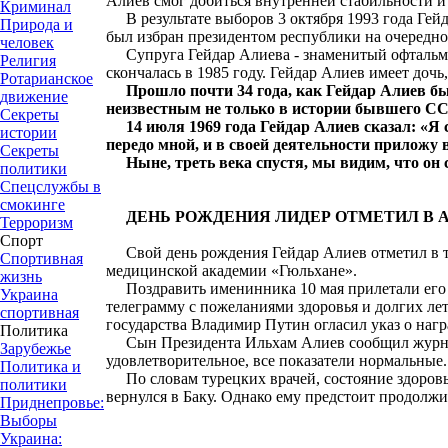
Алиев смог добиться внутренней стабильности и
Криминал
В результате выборов 3 октября 1993 года Гейд
Природа и
был избран президентом республики на очередно
человек
Супруга Гейдар Алиева - знаменитый офтальмо
Религия
скончалась в 1985 году. Гейдар Алиев имеет дочь
Ротарианское
Прошло почти 34 года, как Гейдар Алиев б
движение
неизвестным не только в истории бывшего СС
Секреты
14 июля 1969 года Гейдар Алиев сказал: «Я 
истории
передо мной, и в своей деятельности приложу 
Секреты
Ныне, треть века спустя, мы видим, что он с
политики
Спецслужбы в
смокинге
ДЕНЬ РОЖДЕНИЯ ЛИДЕР ОТМЕТИЛ В 
Терроризм
Спорт
Свой день рождения Гейдар Алиев отметил в тур
Спортивная
медицинской академии «Гюльхане».
жизнь
Поздравить именинника 10 мая прилетали его с
Украина
телеграмму с пожеланиями здоровья и долгих ле
спортивная
государства Владимир Путин огласил указ о наг
Политика
Сын Президента Ильхам Алиев сообщил журналис
Зарубежье
удовлетворительное, все показатели нормальные.
Политика и
По словам турецких врачей, состояние здоровья
политики
вернулся в Баку. Однако ему предстоит продолжи
Приднепровье:
Выборы
Украина: