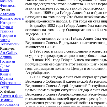
бизнеса
был председателем этого Комитета. Он был перв
Финансы
звание в системе государственной безопасности.
Техно
В июле 1969 года Гейдар Алиев был избран пер
Автомир
находился на этом посту. Это были незабываемы
Компьютеры и
азербайджанского народа. В эти годы он стал ш
Интернет
В декабре 1982 года Гейдар Алиев был назначе
Наука и
оставался на этом посту. Одновременно он был
техника
лидеров СССР.
Прорыв в
На протяжении 20-и лет Гейдар Алиев был члено
завтра
Верховного Совета. В результате политического 
Технологии
Министров СССР.
Культура
В 1990 году, в связи с совершением насильств
Art-Gallery
осудил эту варварскую акцию и потребовал нака
Афиша
19 июля 1991 года Гейдар Алиев покинул ряды
Гостиная
побудившими его сделать этот важный шаг - безн
Досье
года, лицемерная политика Центра в отношении 
Кино
Азербайджане.
Книги
В 1990 году Гейдар Алиев был избран депутато
Музыка
Верховного Собрания Нахичеванской Автономной
Образование
Верховного Совета Азербайджанской Республики.
Театр
целью нормализации ситуации Гейдар Алиев был 
Х-файлы
Верховного Совета Азербайджанской Республики
Армия и флот
исполнению обязанностей президента республик
Земля и
устранения угрозы гражданской войны в стране 
мироздание