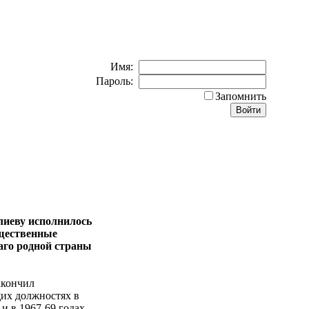
Имя:
Пароль:
Запомнить
лиеву исполнилось
бщественные
аго родной страны
акончил
щих должностях в
и в 1967-69 годах