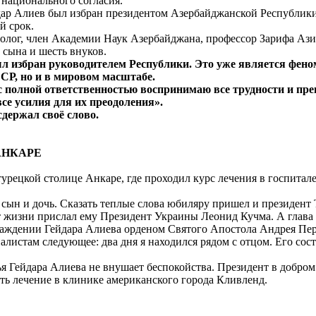
 национального согласия.
ар Алиев был избран президентом Азербайджанской Республики
й срок.
лог, член Академии Наук Азербайджана, профессор Зарифа Ази
, сына и шесть внуков.
ыл избран руководителем Республики. Это уже является фено
СР, но и в мировом масштабе.
с полной ответственностью воспринимаю все трудности и пре
все усилия для их преодоления».
держал своё слово.
АНКАРЕ
ецкой столице Анкаре, где проходил курс лечения в госпитале
ын и дочь. Сказать теплые слова юбиляру пришел и президент
т жизни прислал ему Президент Украины Леонид Кучма. А глава
раждении Гейдара Алиева орденом Святого Апостола Андрея Пе
там следующее: два дня я находился рядом с отцом. Его сос
 Гейдара Алиева не внушает беспокойства. Президент в добром
ть лечение в клинике американского города Кливленд.