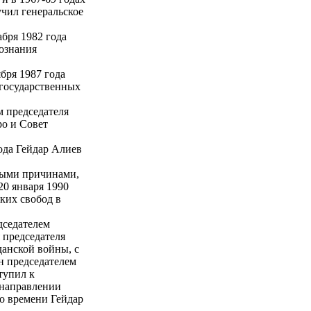
чил генеральское
бря 1982 года
сознания
бря 1987 года
 государственных
м председателя
ро и Совет
ода Гейдар Алиев
ными причинами,
20 января 1990
ких свобод в
дседателем
 председателя
данской войны, с
н председателем
тупил к
 направлении
о времени Гейдар