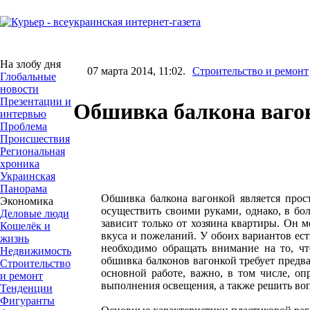
На злобу дня
07 марта 2014, 11:02.
Строительство и ремонт
Глобальные
новости
Презентации и
Обшивка балкона ваго
интервью
Проблема
Происшествия
Региональная
хроника
Украинская
Панорама
Обшивка балкона вагонкой является прос
Экономика
осуществить своими руками, однако, в б
Деловые люди
зависит только от хозяина квартиры. Он 
Кошелёк и
вкуса и пожеланий. У обоих вариантов ес
жизнь
необходимо обращать внимание на то, чт
Недвижимость
обшивка балконов вагонкой требует предва
Строительство
основной работе, важно, в том числе, оп
и ремонт
выполнения освещения, а также решить воп
Тенденции
Фигуранты