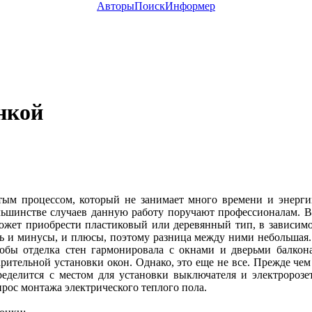
Авторы
Поиск
Информер
нкой
тым процессом, который не занимает много времени и энерг
ольшинстве случаев данную работу поручают профессионалам. 
может приобрести пластиковый или деревянный тип, в зависимо
ть и минусы, и плюсы, поэтому разница между ними небольшая.
обы отделка стен гармонировала с окнами и дверьми балкон
рительной установки окон. Однако, это еще не все. Прежде чем
ределится с местом для установки выключателя и электророзе
рос монтажа электрического теплого пола.