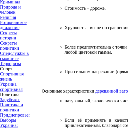
Криминал
Природа и
Стоимость – дороже,
человек
Религия
Ротарианское
Хрупкость – выше по сравнению
движение
Секреты
истории
Секреты
Более предпочтительна с точки
политики
любой цветовой гаммы,
Спецслужбы в
смокинге
Терроризм
Спорт
При сильном нагревании (прям
Спортивная
жизнь
Украина
спортивная
Основные характеристики
деревянной ваг
Политика
Зарубежье
натуральный, экологически чис
Политика и
политики
Приднепровье:
Если её применять в качест
Выборы
привлекательным, благодаря с
Украина: