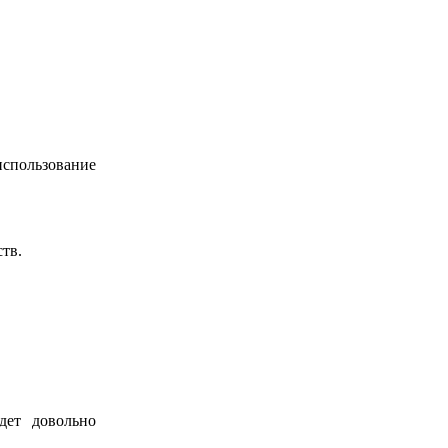
использование
тв.
дет довольно