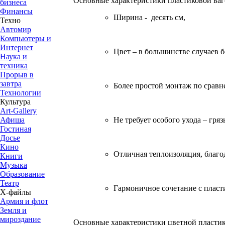
Основные характеристики пластиковой ваг
бизнеса
Финансы
Ширина - десять см,
Техно
Автомир
Компьютеры и
Интернет
Цвет – в большинстве случаев 
Наука и
техника
Прорыв в
завтра
Более простой монтаж по сравн
Технологии
Культура
Art-Gallery
Не требует особого ухода – гря
Афиша
Гостиная
Досье
Кино
Отличная теплоизоляция, благо
Книги
Музыка
Образование
Театр
Гармоничное сочетание с пласт
Х-файлы
Армия и флот
Земля и
мироздание
Основные характеристики цветной пластик