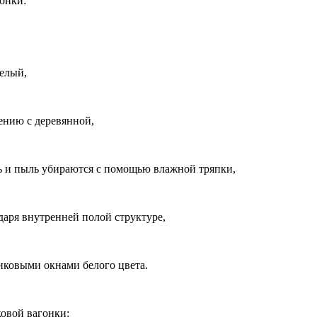
онки:
белый,
ению с деревянной,
зь и пыль убираются с помощью влажной тряпки,
даря внутренней полой структуре,
иковыми окнами белого цвета.
овой вагонки: