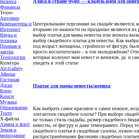
Алиса в стране чудес — кладезь идей для ори
бизнеса
Финансы
Техно
Автомир
Компьютеры и
Центральными персонами на свадьбе являются, 
Интернет
вторыми по важности на празднике являются их 
Наука и
выбор платья для мамы невесты или жениха вызы
техника
выбор свадебного платья для невесты. Как выбра
Прорыв в
под возраст женщины, стройнило её фигуру, бы
завтра
просто восхитительно – в тон молодожёнам? Отв
Технологии
которые волнуют мам невест и женихов, да и с
Культура
увидеть в этой статье
Art-Gallery
Афиша
Гостиная
Досье
Платье для мамы невесты/жениха
Кино
Книги
Музыка
Образование
Как выбрать самое красивое и самое нежное, воз
Театр
элегантное свадебное платье? При выборе сваде
Х-файлы
не только стиль свадьбы, размер свадебного бюдже
Армия и флот
невесты, её фигуру и даже темперамент. Перед т
Земля и
свадебного платья в свадебные салоны, нужно о
мироздание
распространёнными фасонами свадебных платьев