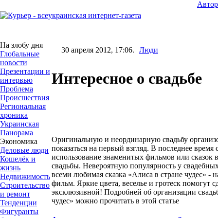
Авто
На злобу дня
30 апреля 2012, 17:06.
Люди
Глобальные
новости
Презентации и
Интересное о свадьбе
интервью
Проблема
Происшествия
Региональная
хроника
Украинская
Панорама
Оригинальную и неординарную свадьбу организо
Экономика
показаться на первый взгляд. В последнее время
Деловые люди
использование знаменитых фильмов или сказок в
Кошелёк и
свадьбы. Невероятную популярность у свадебных
жизнь
всеми любимая сказка «Алиса в стране чудес» - н
Недвижимость
фильм. Яркие цвета, веселье и гротеск помогут с
Строительство
эксклюзивной! Подробней об организации свадьб
и ремонт
чудес» можно прочитать в этой статье
Тенденции
Фигуранты