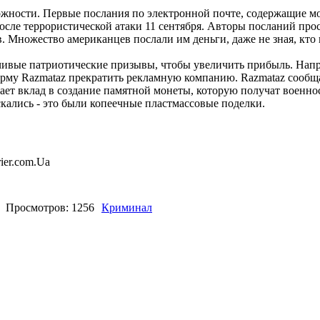
ности. Первые послания по электронной почте, содержащие 
после террористической атаки 11 сентября. Авторы посланий про
 Множество американцев послали им деньги, даже не зная, кто
ые патриотические призывы, чтобы увеличить прибыль. Напри
рму Razmataz прекратить рекламную компанию. Razmataz сооб
лает вклад в создание памятной монеты, которую получат военн
ались - это были копеечные пластмассовые поделки.
ier.com.Ua
Просмотров: 1256
Криминал