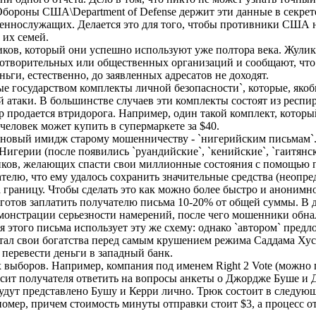
бороны США\Department of Defense держит эти данные в секрете
оеннослужащих. Делается это для того, чтобы противники США 
их семей.
в, который они успешно используют уже полтора века. Жулик
готворительных или общественных организаций и сообщают, что
ьги, естественно, до заявленных адресатов не доходят.
осударством комплекты личной безопасности`, которые, якоб
 атаки. В большинстве случаев эти комплекты состоят из респи
 продается втридорога. Например, один такой комплект, которы
человек может купить в супермаркете за $40.
вый имидж старому мошенничеству - `нигерийским письмам`.
игерии (после появились `руандийские`, `кенийские`, `гаитянск
ников, желающих спасти свои миллионные состояния с помощью 
лю, что ему удалось сохранить значительные средства (неопред
а границу. Чтобы сделать это как можно более быстро и аноним
н готов заплатить получателю письма 10-20% от общей суммы. В
монстрации серьезности намерений, после чего мошенники обн
я этого письма использует эту же схему: однако `автором` предл
ятал свои богатства перед самым крушением режима Саддама Хус
перевести деньги в западный банк.
боров. Например, компания под именем Right 2 Vote (можно п
росит получателя ответить на вопросы анкеты о Джордже Буше и 
будут представлено Бушу и Керри лично. Трюк состоит в следующ
номер, причем стоимость минуты отправки стоит $3, а процесс 