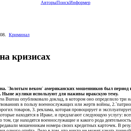
Авторы
Поиск
Информер
08.
Криминал
на кризисах
на. `Золотым веком` американских мошенников был период
`. Ныне жулики используют для наживы иракскую тему.
 Bureau опубликовало доклад, в котором оно определило три н
твованиях в пользу военнослужащих или жертв войны, 2.`патрио
огих товаров, 3. реклама, которая провоцирует и эксплуатирует
орые находятся в Ираке, и предлагают следующую услугу: всего
о том, где находятся военнослужащие и какого рода деятельност
ередавали мошенникам номера своих кредитных карточек. В резу
ни одного отчёта. Дело в том, что никто не может узнать точный