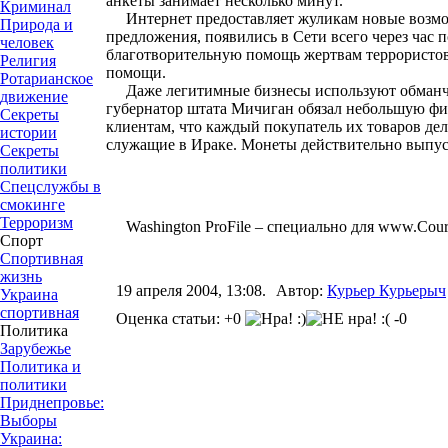
анкеты занимает несколько минут.
Криминал
Интернет предоставляет жуликам новые возмож
Природа и
предложения, появились в Сети всего через час 
человек
благотворительную помощь жертвам террористов.
Религия
помощи.
Ротарианское
Даже легитимные бизнесы используют обманчив
движение
губернатор штата Мичиган обязал небольшую фи
Секреты
клиентам, что каждый покупатель их товаров де
истории
служащие в Ираке. Монеты действительно выпуск
Секреты
политики
Спецслужбы в
смокинге
Терроризм
Washington ProFile – специально для www.Cour
Спорт
Спортивная
жизнь
19 апреля 2004, 13:08.
Автор:
Курьер Курьерыч
Украина
спортивная
Оценка статьи: +0
-0
Политика
Зарубежье
Политика и
политики
Приднепровье:
Выборы
Украина: