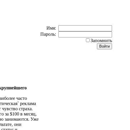
Имя:
Пароль:
Запомнить
 крупнейшего
аиболее часто
тическая` реклама
 чувство страха.
 за $100 в месяц,
ью занимаются. Уже
льтате, они
 статус и