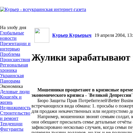
На злобу дня
Глобальные
Курьер Курьерыч
19 апреля 2004, 13:
новости
Презентации и
интервью
Проблема
Жулики зарабатывают 
Происшествия
Региональная
хроника
Украинская
Панорама
Экономика
Мошенники процветают в кризисные време
Деловые люди
экономического кризиса - `Великой Депрессии
Кошелёк и
Бюро Защиты Прав Потребителей\Better Business
жизнь
встречающихся вида обмана: 1. просьбы о пожер
Недвижимость
для продажи некачественных или недопустимо дор
Строительство
Например, мошенники звонят семьям солдат, кот
и ремонт
они обещают присылать семье детальные отчёты 
Тенденции
зафиксировано несколько случаев, когда семьи п
Фигуранты
потеряли тысячи долларов, но так и не получили 