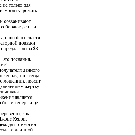
 не только для
не могли угрожать
и обзванивают
 собирают деньги
ы, способны спасти
раторной повязки,
й предлагали за $3
 Это послания,
ие`,
получателя данного
елённая, но всегда
но, мошенник просит
 дальнейшем жертву
аличивают
ожения является
ейна и теперь ищет
еревести, как
Джоне Керри.
ем: для ответа на
отсылки длинной