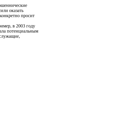
мошеннические
сили оказать
 конкретно просит
мер, в 2003 году
щала потенциальным
ослужащие,