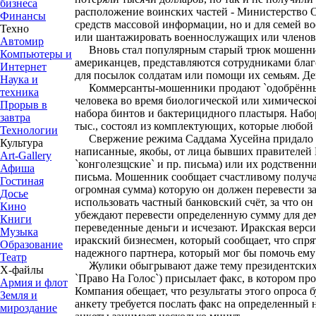
бизнеса
расположение воинских частей - Министерство О
Финансы
средств массовой информации, но и для семей в
Техно
или шантажировать военнослужащих или членов 
Автомир
Вновь стал популярным старый трюк мошеннико
Компьютеры и
американцев, представляются сотрудниками бла
Интернет
для посылок солдатам или помощи их семьям. Ден
Наука и
Коммерсанты-мошенники продают `одобрённые г
техника
человека во время биологической или химической
Прорыв в
набора бинтов и бактерицидного пластыря. Набор
завтра
тыс., состоял из комплектующих, которые любой 
Технологии
Свержение режима Саддама Хусейна придало но
Культура
написанные, якобы, от лица бывших правителей Н
Art-Gallery
`конголезщские` и пр. письма) или их родствен
Афиша
письма. Мошенник сообщает счастливому получате
Гостиная
огромная сумма) которую он должен перевести з
Досье
использовать частный банковский счёт, за что о
Кино
убеждают перевести определенную сумму для де
Книги
переведенные деньги и исчезают. Иракская верси
Музыка
иракский бизнесмен, который сообщает, что спр
Образование
надежного партнера, который мог бы помочь ему 
Театр
Жулики обыгрывают даже тему президентских вы
Х-файлы
`Право На Голос`) присылает факс, в котором п
Армия и флот
Компания обещает, что результаты этого опроса 
Земля и
анкету требуется послать факс на определенный 
мироздание