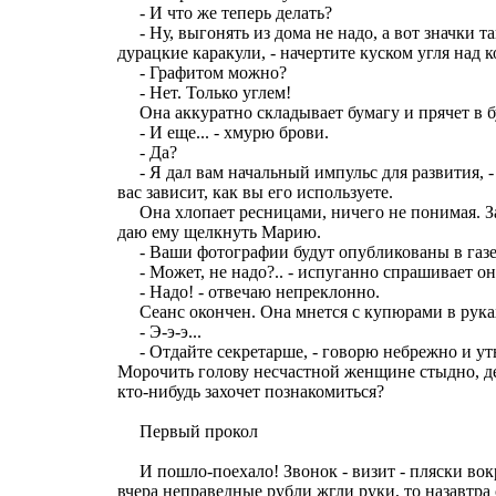
- И что же теперь делать?
- Ну, выгонять из дома не надо, а вот значки так
дурацкие каракули, - начертите куском угля над 
- Графитом можно?
- Нет. Только углем!
Она аккуратно складывает бумагу и прячет в 
- И еще... - хмурю брови.
- Да?
- Я дал вам начальный импульс для развития, - 
вас зависит, как вы его используете.
Она хлопает ресницами, ничего не понимая. За
даю ему щелкнуть Марию.
- Ваши фотографии будут опубликованы в газет
- Может, не надо?.. - испуганно спрашивает он
- Надо! - отвечаю непреклонно.
Сеанс окончен. Она мнется с купюрами в рука
- Э-э-э...
- Отдайте секретарше, - говорю небрежно и ут
Морочить голову несчастной женщине стыдно, ден
кто-нибудь захочет познакомиться?
Первый прокол
И пошло-поехало! Звонок - визит - пляски вокр
вчера неправедные рубли жгли руки, то назавтра