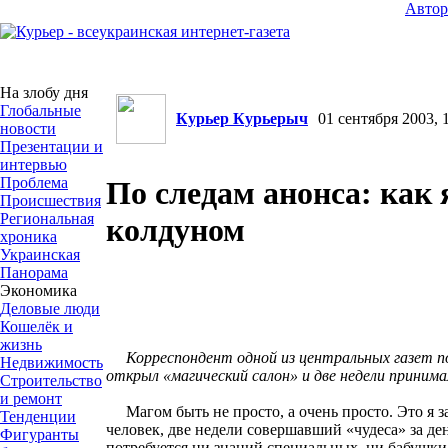
Авто
На злобу дня
Глобальные
Курьер Курьерыч
01 сентября 2003, 1
новости
Презентации и
интервью
Проблема
По следам анонса: как 
Происшествия
Региональная
колдуном
хроника
Украинская
Панорама
Экономика
Деловые люди
Кошелёк и
жизнь
Корреспондент одной из центральных газет п
Недвижимость
открыл «магический салон» и две недели прини
Строительство
и ремонт
Магом быть не просто, а очень просто. Это я з
Тенденции
человек, две недели совершавший «чудеса» за де
Фигуранты
потребуется ни знаний специальных, ни бабушки-