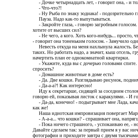
- Дочке четырнадцать лет, - говорит она, - и т
- Что-что?!
- Ну Рыба по знаку зодиака! - подозрительно г
Пауза. Надо как-то выпутываться.
- Закройте глаза, - говорю загробным голосом. 
хотите от высших сил?
- Не чего, а кого. Хоть кого-нибудь... просто, ч
- говорит она тоненьким голосом. - Замучило од
Невесть откуда на меня нахлынула жалость. Бе
таких. Но работать надо, а значит, кыш отсель, г
начертить план ее однокомнатной квартирки.
- Укажите, куда вы с дочерью головами спите. 
спросить?
- Домашние животные в доме есть?
- Да. Две кошки. Разглядываю рисунок, подни
- Да-а-а?! Как интересно!
Иду к секретарше, сидящей за соседним столом
говорю ей, показывая листок с каракулями. - И 
- Да-да, конечно! - подыгрывает мне Лада, кача
как же!
Наша идиотская импровизация повергает Мари
- А-а-а... что кошки? - спрашивает она, напряг
- Пока ничего страшного, - успокаиваю ее, - н
Давайте сделаем так: за первый прием я у вас нич
фотографии и приходите завтра с двумя тысячами