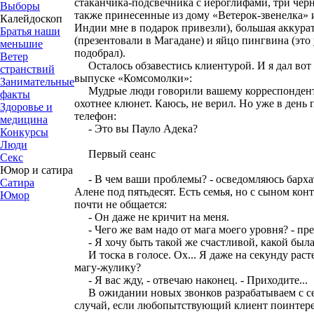
стаканчика-подсвечника с иероглифами, три черн
Выборы
также принесенные из дому «Ветерок-звенелка» и
Калейдоскоп
Индии мне в подарок привезли), большая аккура
Братья наши
(презентовали в Магадане) и яйцо пингвина (это
меньшие
подобрал).
Ветер
Осталось обзавестись клиентурой. И я дал вот 
странствий
выпуске «Комсомолки»:
Занимательные
Мудрые люди говорили вашему корреспонденту: 
факты
охотнее клюнет. Каюсь, не верил. Но уже в день
Здоровье и
телефон:
медицина
- Это вы Пауло Адека?
Конкурсы
Люди
Первый сеанс
Секс
Юмор и сатира
- В чем ваши проблемы? - осведомляюсь барха
Сатира
Алене под пятьдесят. Есть семья, но с сыном кон
Юмор
почти не общается:
- Он даже не кричит на меня.
- Чего же вам надо от мага моего уровня? - пр
- Я хочу быть такой же счастливой, какой была 
И тоска в голосе. Ох... Я даже на секунду расте
магу-жулику?
- Я вас жду, - отвечаю наконец. - Приходите...
В ожидании новых звонков разрабатываем с се
случай, если любопытствующий клиент поинтере