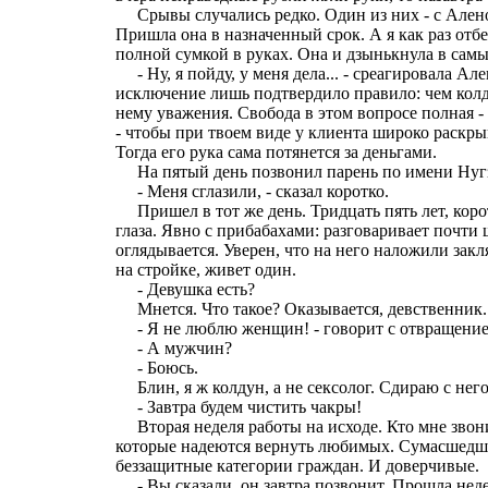
Срывы случались редко. Один из них - с Аленой
Пришла она в назначенный срок. А я как раз отбе
полной сумкой в руках. Она и дзынькнула в сам
- Ну, я пойду, у меня дела... - среагировала Ал
исключение лишь подтвердило правило: чем колду
нему уважения. Свобода в этом вопросе полная - 
- чтобы при твоем виде у клиента широко раскрыв
Тогда его рука сама потянется за деньгами.
На пятый день позвонил парень по имени Нуг
- Меня сглазили, - сказал коротко.
Пришел в тот же день. Тридцать пять лет, корот
глаза. Явно с прибабахами: разговаривает почти 
оглядывается. Уверен, что на него наложили заклят
на стройке, живет один.
- Девушка есть?
Мнется. Что такое? Оказывается, девственник.
- Я не люблю женщин! - говорит с отвращением.
- А мужчин?
- Боюсь.
Блин, я ж колдун, а не сексолог. Сдираю с нег
- Завтра будем чистить чакры!
Вторая неделя работы на исходе. Кто мне звон
которые надеются вернуть любимых. Сумасшедш
беззащитные категории граждан. И доверчивые.
- Вы сказали, он завтра позвонит. Прошла недел