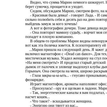
Видно, что сумма Марию немного шокирует. Но
берет сумочку, прощается и уходит.
Сидим, обсуждаем Марию, смотрим фото, на кот
- Красивая была девка! - говорит Лада. - И сам
сильно полюбить себя и десять раз на дню повтор
выйдешь замуж за кого хочешь!
А вот и фотографии дочери. Тоже девица видн
- Она повторит мамину судьбу, - ворчит моя сек
попадет в плохую компанию.
В общем-то проблемы Марии видны невооружен
вот как эта болячка зовется. К психотерапевту ей 
...Мария пришла на следующий день. Я зажег д
включил магнитофон с «Dead can dance». Для тех, 
мистическая музыка. Усадил женщину на стул по
«На меня смотреть!» И проделал старый детский 
дымок от палочек и зловеще выдохнул клубы ды
Горыныч. Она смотрела на меня, широко раскрыв 
- Глаза закры-ы-ы-ыть... - гнусаво приказываю,
физзарядке.
Играет магнитофон, ароматы наполняют офис
- Проснулась! - ору я и щелкаю в ладони. Мария
- Так, энергетические каналы я вам подлатал, - 
насчет кошек...
- Что такое? - вскидывается женщина.
- Энергию они тянут из вас...