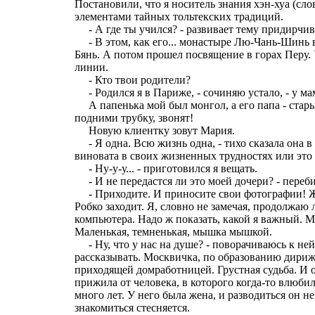
Постановили, что я носитель знания хэн-хуа (сло
элементами тайных тольтекских традиций.
- А где ты учился? - развивает тему придирчив
- В этом, как его... монастыре Лю-Чань-Шинь 
Бянь. А потом прошел посвящение в горах Перу.
линии.
- Кто твои родители?
- Родился я в Париже, - сочиняю устало, - у ма
А папенька мой был монгол, а его папа - стары
подними трубку, звонят!
Новую клиентку зовут Мария.
- Я одна. Всю жизнь одна, - тихо сказала она в 
виновата в своих жизненных трудностях или это 
- Ну-у-у... - приготовился я вещать.
- И не передастся ли это моей дочери? - переб
- Приходите. И приносите свои фотографии! Же
Робко заходит. Я, словно не замечая, продолжаю 
компьютера. Надо ж показать, какой я важный. М
Маленькая, темненькая, мышка мышкой.
- Ну, что у нас на душе? - поворачиваюсь к не
рассказывать. Москвичка, по образованию дириж
приходящей домработницей. Грустная судьба. И 
прижила от человека, в которого когда-то влюбил
много лет. У него была жена, и разводиться он н
знакомиться стесняется.