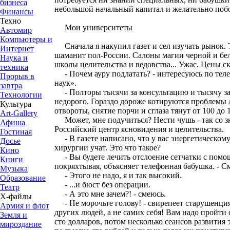
бизнеса
небольшой начальный капитал и желательно побо
Финансы
Техно
Мои университеты
Автомир
Компьютеры и
Сначала я накупил газет и сел изучать рынок. 
Интернет
шаманит пол-России. Салоны магии черной и бел
Наука и
школы целительства и ведовства... Ужас. Цены с
техника
- Почем ауру подлатать? - интересуюсь по теле
Прорыв в
наук».
завтра
- Полторы тысячи за консультацию и тысячу за с
Технологии
недорого. Гораздо дороже котируются проблемы
Культура
отвороты, снятие порчи и сглаза тянут от 100 до 15
Art-Gallery
Может, мне подучиться? Нести чушь - так со з
Афиша
Российский центр ясновидения и целительства.
Гостиная
- В газете написано, что у вас энергетическому
Досье
хирургии учат. Это что такое?
Кино
- Вы будете лечить отслоение сетчатки с помощь
Книги
покряхтывая, объясняет телефонная бабушка. - См
Музыка
- Этого не надо, я и так высокий.
Образование
- ...и бюст без операции.
Театр
- А это мне зачем?! - смеюсь.
Х-файлы
- Не морочьте голову! - свирепеет старушенция
Армия и флот
других людей, а не самих себя! Вам надо пройти
Земля и
сто долларов, потом несколько сеансов развития
мироздание