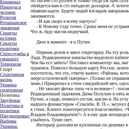
по тысяче сто рублей и только тогда уж приступа
Криминал
обойдется вам в сто пятьдесят долларов. А хотит
Природа и
обаяния идите. Будете людей взглядом заворажи
человек
занимаются.
Религия
- И как скоро я всему научусь?
Ротарианское
- К Новому году точно. Сроки меня не устраива
движение
Что ж, буду магом-недоучкой.
Секреты
истории
Двое в комнате - я и Путин
Секреты
политики
Первым делом я завел секретаршу. На эту роль 
Спецслужбы в
Лада. Редакционное начальство выделило кабине
смокинге
Чем бы его забить? Поставил компьютер: мы, ма
Терроризм
чураемся. Повесил большую карту России, залеп
Спорт
посетитель, что это, отвечу важно: «Районы, кот
Спортивная
энергостатической скверны». (Только не спрашива
жизнь
знаю.) Прикрепил к стене самурайский меч, одо
Украина
- Не хватает фотки типа «я и великие»! - посов
спортивная
Редакционный художник Дима Полухин в пять ми
Политика
Путин, а сзади, немного отстав, шагаю я. На уг
Зарубежье
надпись фломастером «Спасибо. В. П.», засунул 
Политика и
к стене. Клиент поинтересуется благоговейно: «Ч
политики
Владим Владимирычем?» А я ему эдак неопределе
Приднепровье:
улыбнусь. Туши свет.
Выборы
Интерьер дополнили купленные по дешевке в 
Украина: