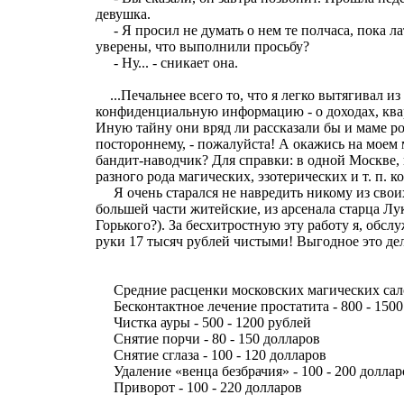
девушка.
- Я просил не думать о нем те полчаса, пока ла
уверены, что выполнили просьбу?
- Ну... - сникает она.
...Печальнее всего то, что я легко вытягивал и
конфиденциальную информацию - о доходах, квар
Иную тайну они вряд ли рассказали бы и маме ро
постороннему, - пожалуйста! А окажись на моем
бандит-наводчик? Для справки: в одной Москве,
разного рода магических, эзотерических и т. п. к
Я очень старался не навредить никому из своих
большей части житейские, из арсенала старца Лу
Горького?). За бесхитростную эту работу я, обсл
руки 17 тысяч рублей чистыми! Выгодное это дело
Средние расценки московских магических сал
Бесконтактное лечение простатита - 800 - 1500
Чистка ауры - 500 - 1200 рублей
Снятие порчи - 80 - 150 долларов
Снятие сглаза - 100 - 120 долларов
Удаление «венца безбрачия» - 100 - 200 доллар
Приворот - 100 - 220 долларов