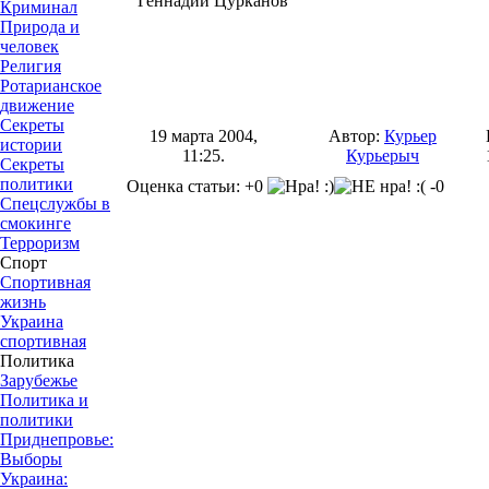
Геннадий Цурканов
Криминал
Природа и
человек
Религия
Ротарианское
движение
Секреты
19 марта 2004,
Автор:
Курьер
истории
11:25.
Курьерыч
Секреты
политики
Оценка статьи: +0
-0
Спецслужбы в
смокинге
Терроризм
Спорт
Спортивная
жизнь
Украина
спортивная
Политика
Зарубежье
Политика и
политики
Приднепровье:
Выборы
Украина: