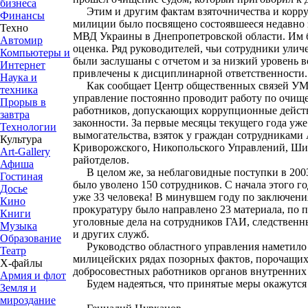
бизнеса
Этим и другим фактам взяточничества и корру
Финансы
милиции было посвящено состоявшееся недавно 
Техно
МВД Украины в Днепропетровской области. Им 
Автомир
оценка. Ряд руководителей, чьи сотрудники улич
Компьютеры и
были заслушаны с отчетом и за низкий уровень 
Интернет
привлечены к дисциплинарной ответственности.
Наука и
Как сообщает Центр общественных связей УМВ
техника
управление постоянно проводит работу по очищ
Прорыв в
работников, допускающих коррупционные дейст
завтра
законности. За первые месяцы текущего года уж
Технологии
вымогательства, взяток у граждан сотрудникам
Культура
Криворожского, Никопольского Управлений, Ши
Art-Gallery
райотделов.
Афиша
В целом же, за неблаговидные поступки в 2003 
Гостиная
было уволено 150 сотрудников. С начала этого 
Досье
уже 33 человека! В минувшем году по заключени
Кино
прокуратуру было направлено 23 материала, по 
Книги
уголовные дела на сотрудников ГАИ, следственн
Музыка
и других служб.
Образование
Руководство областного управления наметило 
Театр
милицейских рядах позорных фактов, порочащих
Х-файлы
добросовестных работников органов внутренних
Армия и флот
Будем надеяться, что принятые меры окажутся
Земля и
мироздание