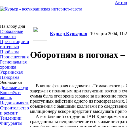
Авто
На злобу дня
Глобальные
Курьер Курьерыч
19 марта 2004, 11:2
новости
Презентации и
интервью
Проблема
Оборотням в погонах – 
Происшествия
Региональная
хроника
Украинская
Панорама
Экономика
В конце февраля следователь Томаковского ра
Деловые люди
задержан с поличным при получении взятки в с
Кошелёк и
сумма была оговорена заранее за вынесение пос
жизнь
преступных действий одного из подозреваемых.
Недвижимость
объяснения с бывшими коллегами по следственн
Строительство
милиционеру вскоре предстоит выслушать пригов
и ремонт
А вот бывший сотрудник ГАИ Криворожского Г
Тенденции
гражданина за непривлечение его к администрат
Фигуранты
прошёл очищение судом, который приговорил к 