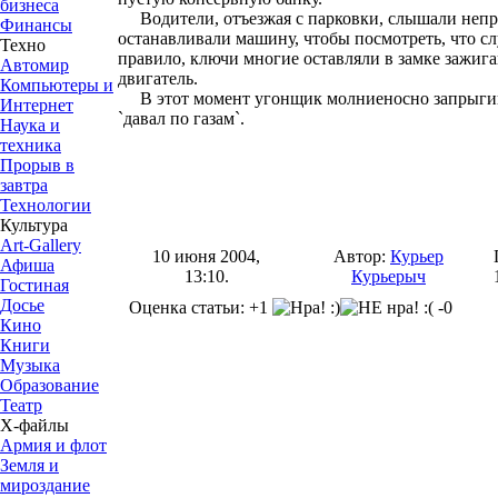
бизнеса
Водители, отъезжая с парковки, слышали непр
Финансы
останавливали машину, чтобы посмотреть, что сл
Техно
правило, ключи многие оставляли в замке зажиг
Автомир
двигатель.
Компьютеры и
В этот момент угонщик молниеносно запрыгива
Интернет
`давал по газам`.
Наука и
техника
Прорыв в
завтра
Технологии
Культура
Art-Gallery
10 июня 2004,
Автор:
Курьер
Афиша
13:10.
Курьерыч
Гостиная
Досье
Оценка статьи: +1
-0
Кино
Книги
Музыка
Образование
Театр
Х-файлы
Армия и флот
Земля и
мироздание