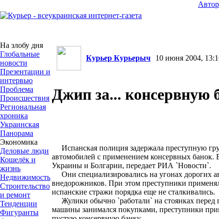
Авто
На злобу дня
Глобальные
Курьер Курьерыч
10 июня 2004, 13:1
новости
Презентации и
интервью
Проблема
Джип за... консервную 
Происшествия
Региональная
хроника
Украинская
Панорама
Экономика
Испанская полиция задержала преступную гру
Деловые люди
автомобилей с применением консервных банок. 
Кошелёк и
Украины и Болгарии, передает РИА `Новости`.
жизнь
Они специализировались на угонах дорогих ав
Недвижимость
внедорожников. При этом преступники применя
Строительство
испанские стражи порядка еще не сталкивались.
и ремонт
Жулики обычно `работали` на стоянках перед 
Тенденции
машины занимался покупками, преступники прив
Фигуранты
пустую консервную банку.