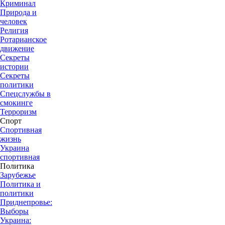
Криминал
Природа и
человек
Религия
Ротарианское
движение
Секреты
истории
Секреты
политики
Спецслужбы в
смокинге
Терроризм
Спорт
Спортивная
жизнь
Украина
спортивная
Политика
Зарубежье
Политика и
политики
Приднепровье:
Выборы
Украина: