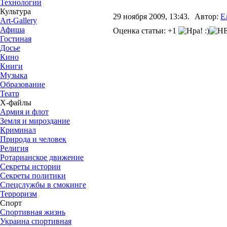
Технологии
Культура
29 ноября 2009, 13:43.
Автор:
Е
Art-Gallery
Афиша
Оценка статьи: +1
Гостиная
Досье
Кино
Книги
Музыка
Образование
Театр
Х-файлы
Армия и флот
Земля и мироздание
Криминал
Природа и человек
Религия
Ротарианское движение
Секреты истории
Секреты политики
Спецслужбы в смокинге
Терроризм
Спорт
Спортивная жизнь
Украина спортивная