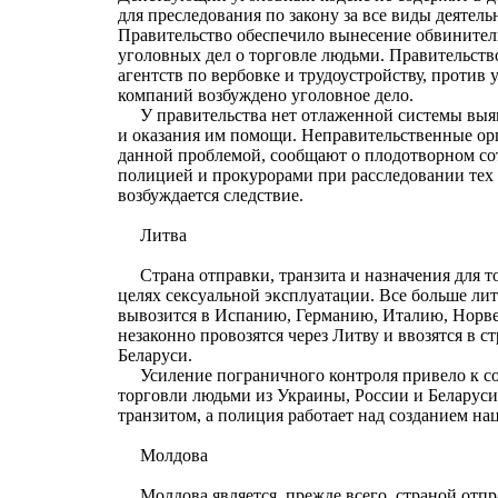
для преследования по закону за все виды деятел
Правительство обеспечило вынесение обвинител
уголовных дел о торговле людьми. Правительство
агентств по вербовке и трудоустройству, против 
компаний возбуждено уголовное дело.
У правительства нет отлаженной системы выя
и оказания им помощи. Неправительственные о
данной проблемой, сообщают о плодотворном со
полицией и прокурорами при расследовании тех 
возбуждается следствие.
Литва
Страна отправки, транзита и назначения для т
целях сексуальной эксплуатации. Все больше л
вывозится в Испанию, Германию, Италию, Нор
незаконно провозятся через Литву и ввозятся в с
Беларуси.
Усиление пограничного контроля привело к с
торговли людьми из Украины, России и Беларуси
транзитом, а полиция работает над созданием н
Молдова
Молдова является, прежде всего, страной отпр