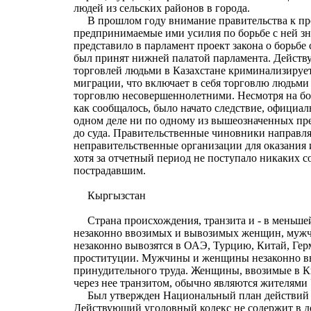
людей из сельских районов в города.
В прошлом году внимание правительства к пр
предпринимаемые ими усилия по борьбе с ней зн
представило в парламент проект закона о борьбе
был принят нижней палатой парламента. Действу
торговлей людьми в Казахстане криминализируе
миграции, что включает в себя торговлю людьм
торговлю несовершеннолетними. Несмотря на бол
как сообщалось, было начато следствие, официа
одном деле ни по одному из вышеозначенных пр
до суда. Правительственные чиновники направл
неправительственные организации для оказания
хотя за отчетный период не поступало никаких 
пострадавшим.
Кыргызстан
Страна происхождения, транзита и - в меньшей 
незаконно ввозимых и вывозимых женщин, муж
незаконно вывозятся в ОАЭ, Турцию, Китай, Ге
проституции. Мужчины и женщины незаконно выв
принудительного труда. Женщины, ввозимые в 
через нее транзитом, обычно являются жителями
Был утвержден Национальный план действий по
Действующий уголовный кодекс не содержит в 