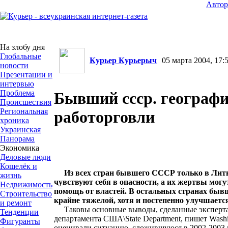
Авто
На злобу дня
Глобальные
Курьер Курьерыч
05 марта 2004, 17:5
новости
Презентации и
интервью
Проблема
Бывший ссср. географ
Происшествия
Региональная
работорговли
хроника
Украинская
Панорама
Экономика
Деловые люди
Кошелёк и
Из всех стран бывшего СССР только в Лит
жизнь
чувствуют себя в опасности, а их жертвы мог
Недвижимость
помощь от властей. В остальных странах быв
Строительство
крайне тяжелой, хотя и постепенно улучшаетс
и ремонт
Таковы основные выводы, сделанные эксперта
Тенденции
департамента США\State Department, пишет Washi
Фигуранты
оценивали ситуацию, сложившуюся в 2002-2003 