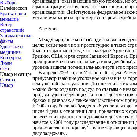
организации, оказывающие такую помощь, но от
Выборы
администрации сотрудничают с местными непра
Калейдоскоп
организациями. Действующее федеральное законо
Братья наши
механизмы защиты прав жертв во время судебны
меньшие
Ветер
Армения
странствий
Занимательные
Международные контрабандисты вывозят дево
факты
целях вовлечения их в проституцию в таких стр
Здоровье и
Имеются данные о том, что граждане Армении вы
медицина
Грецию, США и ряд стран Западной Европы. Пр
Конкурсы
предпринимает значительные усилия для борьбы 
Люди
уровень защиты потенциальных жертв этих прест
Секс
В апреле 2003 года в Уголовный кодекс Армен
Юмор и сатира
предусматривающие уголовное наказание за тор
Сатира
сексуальной эксплуатации. До внесения этих из
Юмор
можно было отдавать под суд по статьям о незак
продаже удостоверяющих личность документов, 
браках и разводах, а также насильственном прин
В 2002 году было возбуждено 26 уголовных дел 
числе 4 дела в отношении лиц, причастных к ор
пересечения границ по подложным документам. 
начатое в 2001 году расследование в отношении 
предоставлявших `крышу` группе торговцев люд
делу задержаны.