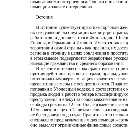
помогающими потерпевшим. Однако оно активиз
помощи и защите потерпевших.
Эстония
В Эстонии существует практика торговли жен
их сексуальной эксплуатации как внутри страны,
работорговли доставляются в Финляндию, Швец
Европы, в Германию и Италию. Имеются также д
территории самой страны - как правило, их дост
региона в столицу в целях вовлечения в прости
в этом смысле подвергаются безработные русско
имеющие гражданства и среднего образования.
В течение истекшего года правительство приня
противодействии торговли людьми, правда, уров
потенциальным жертвам защиты является весьма
превентивные меры не осуществляются. Правите
поправки в Уголовный кодекс, в соответствии с
продажа людей в рабство теперь классифицирую
преступления и влекут за собой максимальное н
свободы сроком на 12 лет. После изменения зако
12 человек, и еще по 12 делам велись расследован
не было доведено до суда. Правительство не ока
специально предназначенным для помощи жертва
оно выделяет ограниченные финансовые средства