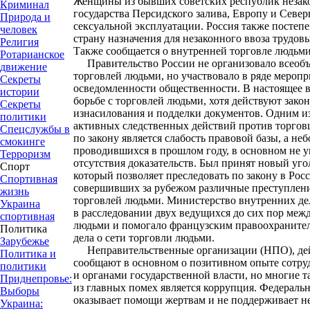
Женщины из бывших советских республик незако
Криминал
государства Персидского залива, Европу и Севе
Природа и
сексуальной эксплуатации. Россия также постепе
человек
страну назначения для незаконного ввоза трудовы
Религия
Также сообщается о внутренней торговле людьми
Ротарианское
Правительство России не организовало всеобъ
движение
торговлей людьми, но участвовало в ряде меро
Секреты
осведомленности общественности. В настоящее вр
истории
борьбе с торговлей людьми, хотя действуют зако
Секреты
изнасилования и подделки документов. Одним из
политики
активных следственных действий против торгов
Спецслужбы в
по закону является слабость правовой базы, а не
смокинге
проводившихся в прошлом году, в основном не у
Терроризм
отсутствия доказательств. Был принят новый уг
Спорт
который позволяет преследовать по закону в Рос
Спортивная
совершивших за рубежом различные преступления
жизнь
торговлей людьми. Министерство внутренних д
Украина
в расследовании двух ведущихся до сих пор меж
спортивная
людьми и помогало французским правоохраните
Политика
дела о сети торговли людьми.
Зарубежье
Неправительственные организации (НПО), дей
Политика и
сообщают в основном о позитивном опыте сотру
политики
и органами государственной власти, но многие т
Приднепровье:
из главных помех является коррупция. Федеральн
Выборы
оказывает помощи жертвам и не поддерживает н
Украина: