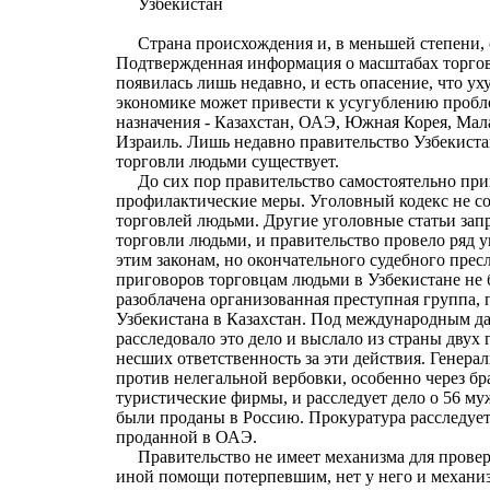
Узбекистан
Страна происхождения и, в меньшей степени, с
Подтвержденная информация о масштабах торгов
появилась лишь недавно, и есть опасение, что у
экономике может привести к усугублению проб
назначения - Казахстан, ОАЭ, Южная Корея, Мал
Израиль. Лишь недавно правительство Узбекиста
торговли людьми существует.
До сих пор правительство самостоятельно пр
профилактические меры. Уголовный кодекс не со
торговлей людьми. Другие уголовные статьи за
торговли людьми, и правительство провело ряд 
этим законам, но окончательного судебного прес
приговоров торговцам людьми в Узбекистане не 
разоблачена организованная преступная группа,
Узбекистана в Казахстан. Под международным д
расследовало это дело и выслало из страны двух
несших ответственность за эти действия. Генер
против нелегальной вербовки, особенно через бр
туристические фирмы, и расследует дело о 56 му
были проданы в Россию. Прокуратура расследует
проданной в ОАЭ.
Правительство не имеет механизма для провер
иной помощи потерпевшим, нет у него и механи