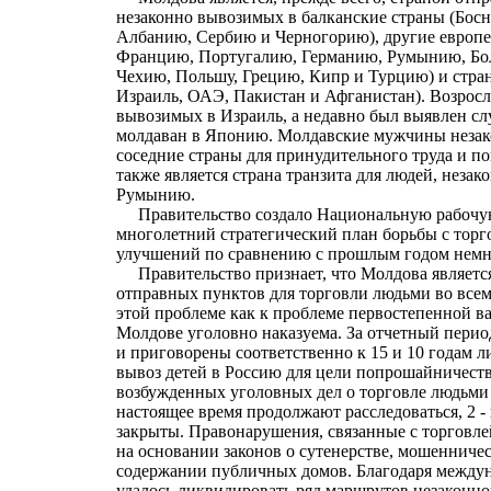
незаконно вывозимых в балканские страны (Бос
Албанию, Сербию и Черногорию), другие европе
Францию, Португалию, Германию, Румынию, Бо
Чехию, Польшу, Грецию, Кипр и Турцию) и стра
Израиль, ОАЭ, Пакистан и Афганистан). Возросл
вывозимых в Израиль, а недавно был выявлен сл
молдаван в Японию. Молдавские мужчины незак
соседние страны для принудительного труда и 
также является страна транзита для людей, неза
Румынию.
Правительство создало Национальную рабочую 
многолетний стратегический план борьбы с торг
улучшений по сравнению с прошлым годом немн
Правительство признает, что Молдова являетс
отправных пунктов для торговли людьми во всем 
этой проблеме как к проблеме первостепенной в
Молдове уголовно наказуема. За отчетный перио
и приговорены соответственно к 15 и 10 годам 
вывоз детей в Россию для цели попрошайничеств
возбужденных уголовных дел о торговле людьми 8
настоящее время продолжают расследоваться, 2 - 
закрыты. Правонарушения, связанные с торговле
на основании законов о сутенерстве, мошенничес
содержании публичных домов. Благодаря между
удалось ликвидировать ряд маршрутов незаконно