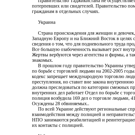
Правительство Таджикистана не осуществляет
потерпевших или свидетелей. Правительство п
гражданам в отдельных случаях.
Украина
Страна происхождения для женщин и девочек,
Западную Европу и на Ближний Восток в целях с
сведения о том, что для подневольного труда п
Все большую озабоченность вызывает рост внут
Жертвы вербуются через агентства и фирмы, а та
знакомых.
В прошлом году правительство Украины утве
по борьбе с торговлей людьми на 2002-2005 го
кодекс запрещает международную торговлю людь
преступления, но ставит вне закона внутреннюю
должна преследоваться по категории смежных п
внутренних дел работает Отдел по борьбе с тор
полиция возбудила 169 дел о торговле людьми, 41
Осуждены 28 обвиняемых..
По всей Украине действуют региональные спр
взаимодействия между полицией и неправитель
НПО занимаются реабилитацией и реинтеграцие
их контакты с полицией.