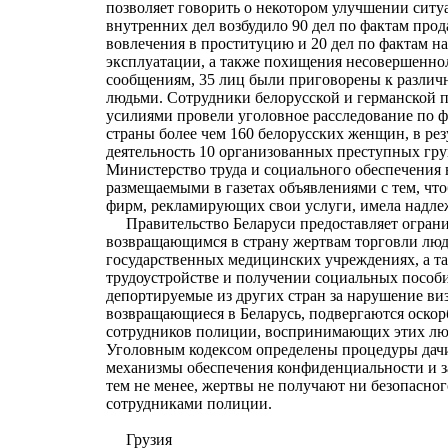
позволяет говорить о некотором улучшении сит
внутренних дел возбудило 90 дел по фактам про
вовлечения в проституцию и 20 дел по фактам на
эксплуатации, а также похищения несовершенн
сообщениям, 35 лиц были приговорены к различ
людьми. Сотрудники белорусской и германской
усилиями провели уголовное расследование по ф
страны более чем 160 белорусских женщин, в рез
деятельность 10 организованных преступных гру
Министерство труда и социального обеспечения в
размещаемыми в газетах объявлениями с тем, чт
фирм, рекламирующих свои услуги, имела надл
Правительство Беларуси предоставляет огран
возвращающимся в страну жертвам торговли люд
государственных медицинских учреждениях, а та
трудоустройстве и получении социальных пособ
депортируемые из других стран за нарушение ви
возвращающиеся в Беларусь, подвергаются оско
сотрудников полиции, воспринимающих этих люд
Уголовным кодексом определены процедуры дачи
механизмы обеспечения конфиденциальности и 
тем не менее, жертвы не получают ни безопасно
сотрудниками полиции.
Грузия