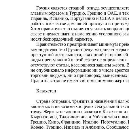
Грузия является страной, откуда осуществляет
главным образом в Турцию, Грецию и ОАЕ, а так
Израиль, Испанию, Португалию и США в целях с
работы в качестве домашней прислуги и принужд
Хотя правительство пытается усилить координа
сфере и делает шаги к изменению уголовного зак
носят беспорядочный характер.
Правительство предпринимает минимум преве
законодательство Грузии предусматривает меры 
преступной деятельности, связанной с торговле
виды преступлений в этой сфере не определены, 
отсутствуют статьи, касающиеся защиты жертв. 
не опубликовало информацию ни о числе аресто
торговли людьми, ни о приговорах, вынесенных п
Правительство не имеет системы помощи жертва
Казахстан
Страна отправки, транзита и назначения для 
ввозимых и вывозимых в целях сексуальной экс
труду. Жертвы незаконно ввозятся в Казахстан и п
Кыргызстана, Таджикистана и Узбекистана и выв
Грецию, Кипр, Францию, Италию, Португалию
Корею, Турцию, Израиль и Албанию. Сообщалось