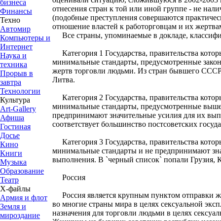
бизнеса
отнесения стран к той или иной группе - не нал
Финансы
(подобные преступления совершаются практическ
Техно
отношение властей к работорговцам и их жертва
Автомир
Все страны, упоминаемые в докладе, классифи
Компьютеры и
Интернет
Категория 1 Государства, правительства кото
Наука и
минимальные стандарты, предусмотренные зако
техника
жертв торговли людьми. Из стран бывшего СССР
Прорыв в
Литва.
завтра
Технологии
Категория 2 Государства, правительства котор
Культура
минимальные стандарты, предусмотренные выше
Art-Gallery
предпринимают значительные усилия для их вып
Афиша
соответствует большинство постсоветских госуда
Гостиная
Досье
Категория 3 Государства, правительства котор
Кино
минимальные стандарты и не предпринимают зн
Книги
выполнения. В `черный список` попали Грузия, К
Музыка
Образование
Россия
Театр
Х-файлы
Россия является крупным пунктом отправки ж
Армия и флот
во многие страны мира в целях сексуальной эксп
Земля и
назначения для торговли людьми в целях сексуал
мироздание