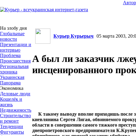
Авто
На злобу дня
Глобальные
Курьер Курьерыч
05 марта 2003, 20:0
новости
Презентации и
интервью
Проблема
А был ли заказчик лже
Происшествия
Региональная
инсценированного про
хроника
Украинская
Панорама
Экономика
Деловые люди
Кошелёк и
жизнь
Недвижимость
К такому выводу вполне приходишь после 
Строительство
киевлянина Сергея Лигая, обвиняемого прок
и ремонт
области в совершении самого тяжкого преступ
Тенденции
днепропетровского предпринимателя К.Крупен
Фигуранты
обвинённого, как прямой заказчик убийства.