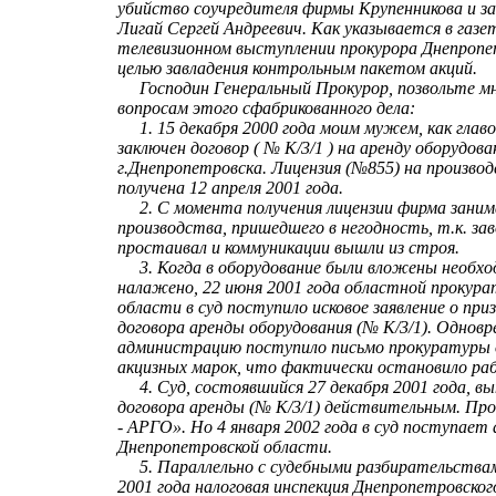
убийство соучредителя фирмы Крупенникова и з
Лигай Сергей Андреевич. Как указывается в газе
телевизионном выступлении прокурора Днепропе
целью завладения контрольным пакетом акций.
Господин Генеральный Прокурор, позвольте мне
вопросам этого сфабрикованного дела:
1. 15 декабря 2000 года моим мужем, как гла
заключен договор ( № К/3/1 ) на аренду оборудова
г.Днепропетровска. Лицензия (№855) на производ
получена 12 апреля 2001 года.
2. С момента получения лицензии фирма заним
производства, пришедшего в негодность, т.к. за
простаивал и коммуникации вышли из строя.
3. Когда в оборудование были вложены необхо
налажено, 22 июня 2001 года областной прокур
области в суд поступило исковое заявление о пр
договора аренды оборудования (№ К/3/1). Одновр
администрацию поступило письмо прокуратуры 
акцизных марок, что фактически остановило ра
4. Суд, состоявшийся 27 декабря 2001 года, вы
договора аренды (№ К/3/1) действительным. Пр
- АРГО». Но 4 января 2002 года в суд поступает
Днепропетровской области.
5. Параллельно с судебными разбирательствам
2001 года налоговая инспекция Днепропетровского