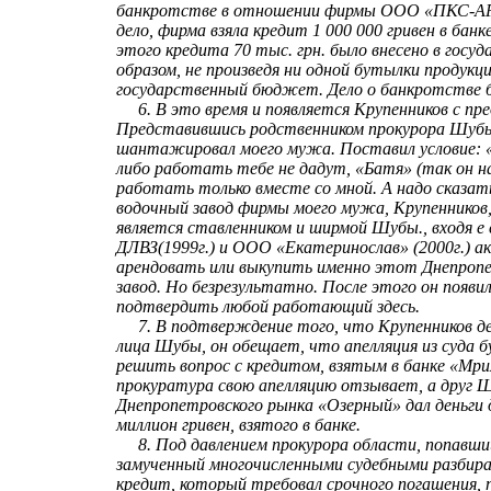
банкротстве в отношении фирмы ООО «ПКС-А
дело, фирма взяла кредит 1 000 000 гривен в банк
этого кредита 70 тыс. грн. было внесено в гос
образом, не произведя ни одной бутылки продукц
государственный бюджет. Дело о банкротстве 
6. В это время и появляется Крупенников с п
Представившись родственником прокурора Шубы
шантажировал моего мужа. Поставил условие: 
либо работать тебе не дадут, «Батя» (так он 
работать только вместе со мной. А надо сказать
водочный завод фирмы моего мужа, Крупенников,
является ставленником и ширмой Шубы., входя 
ДЛВЗ(1999г.) и ООО «Екатеринослав» (2000г.) а
арендовать или выкупить именно этот Днепропе
завод. Но безрезультатно. После этого он появи
подтвердить любой работающий здесь.
7. В подтверждение того, что Крупенников д
лица Шубы, он обещает, что апелляция из суда 
решить вопрос с кредитом, взятым в банке «Мри
прокуратура свою апелляцию отзывает, а друг
Днепропетровского рынка «Озерный» дал деньги 
миллион гривен, взятого в банке.
8. Под давлением прокурора области, попавший
замученный многочисленными судебными разбир
кредит, который требовал срочного погашения,