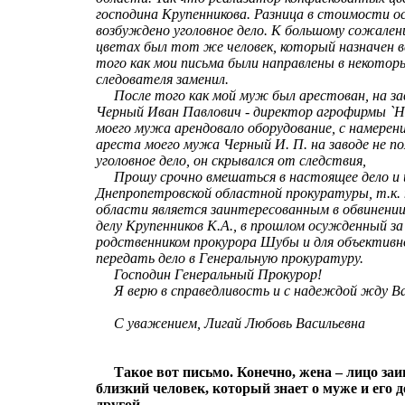
господина Крупенникова. Разница в стоимости о
возбуждено уголовное дело. К большому сожалени
цветах был тот же человек, который назначен в
того как мои письма были направлены в некото
следователя заменил.
После того как мой муж был арестован, на зав
Черный Иван Павлович - директор агрофирмы `На
моего мужа арендовало оборудование, с намерен
ареста моего мужа Черный И. П. на заводе не по
уголовное дело, он скрывался от следствия,
Прошу срочно вмешаться в настоящее дело и и
Днепропетровской областной прокуратуры, т.к.
области является заинтересованным в обвинени
делу Крупенников К.А., в прошлом осужденный з
родственником прокурора Шубы и для объективн
передать дело в Генеральную прокуратуру.
Господин Генеральный Прокурор!
Я верю в справедливость и с надеждой жду Ва
С уважением, Лигай Любовь Васильевна
Такое вот письмо. Конечно, жена – лицо заи
близкий человек, который знает о муже и его 
другой.