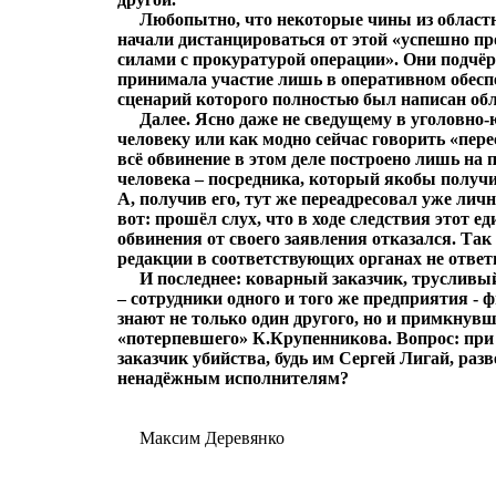
Любопытно, что некоторые чины из областн
начали дистанцироваться от этой «успешно п
силами с прокуратурой операции». Они подчё
принимала участие лишь в оперативном обесп
сценарий которого полностью был написан об
Далее. Ясно даже не сведущему в уголовно-
человеку или как модно сейчас говорить «пере
всё обвинение в этом деле построено лишь на 
человека – посредника, который якобы получил
А, получив его, тут же переадресовал уже лич
вот: прошёл слух, что в ходе следствия этот 
обвинения от своего заявления отказался. Так 
редакции в соответствующих органах не ответ
И последнее: коварный заказчик, трусливы
– сотрудники одного и того же предприятия -
знают не только один другого, но и примкнувш
«потерпевшего» К.Крупенникова. Вопрос: при
заказчик убийства, будь им Сергей Лигай, разв
ненадёжным исполнителям?
Максим Деревянко