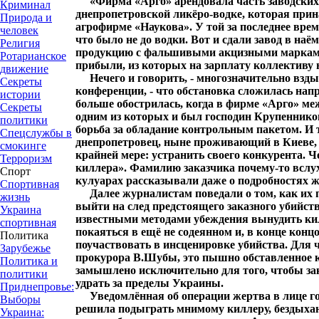
«Фирма «Арго» арендовала часть заводских
Криминал
днепропетровской ликёро-водке, которая при
Природа и
агрофирме «Наукова». У той за последнее вре
человек
что было не до водки. Вот и сдали завод в на
Религия
продукцию с фальшивыми акцизными маркам
Ротарианское
прибыли, из которых на зарплату коллективу 
движение
Нечего и говорить, - многозначительно взды
Секреты
конференции, - что обстановка сложилась на
истории
больше обострилась, когда в фирме «Арго» м
Секреты
одним из которых и был господин Крупеннико
политики
борьба за обладание контрольным пакетом. И 
Спецслужбы в
днепропетровец, ныне проживающий в Киеве, 
смокинге
крайней мере: устранить своего конкурента. Ч
Терроризм
киллера». Фамилию заказчика почему-то вслух
Спорт
кулуарах рассказывали даже о подробностях ж
Спортивная
Далее журналистам поведали о том, как их 
жизнь
выйти на след предстоящего заказного убийст
Украина
известными методами убеждения вынудить кил
спортивная
покаяться в ещё не содеянном и, в конце концо
Политика
поучаствовать в инсценировке убийства. Для 
Зарубежье
прокурора В.Шубы, это пышно обставленное 
Политика и
замышлено исключительно для того, чтобы зак
политики
удрать за пределы Украины.
Приднепровье:
Уведомлённая об операции жертва в лице г
Выборы
решила подыграть мнимому киллеру, бездыхан
Украина: