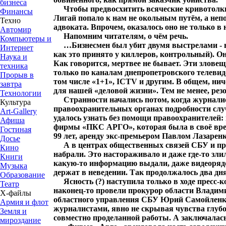
бизнеса
Чтобы предвосхитить всяческие кривотолки
Финансы
Лигай попало к нам не окольным путём, а непо
Техно
адвоката. Впрочем, оказалось оно не только в
Автомир
Напомним читателям, о чём речь.
Компьютеры и
…Бизнесмен был убит двумя выстрелами - в г
Интернет
как это принято у киллеров, контрольный). Он
Наука и
Как говорится, мертвее не бывает. Эти злове
техника
только по каналам днепропетровского телевид
Прорыв в
том числе «1+1», ICTV и другим. В общем, ни
завтра
для нашей «деловой жизни». Тем не менее, рез
Технологии
Странности начались потом, когда журнали
Культура
правоохранительных органах подробности слу
Art-Gallery
удалось узнать без помощи правоохранителей
Афиша
фирмы «ПКС АРГО», которая была в своё врем
Гостиная
99 лет, аренду экс-премьером Павлом Лазаренк
Досье
А в центрах общественных связей СБУ и пр
Кино
набрали. Это настораживало и даже где-то зл
Книги
какую-то информацию выдали, даже видеорядо
Музыка
держат в неведении. Так продолжалось два дня
Образование
Ясность (?) наступила только в ходе пресс-
Театр
наконец-то провели прокурор области Владим
Х-файлы
областного управления СБУ Юрий Самойленко
Армия и флот
журналистами, явно не скрывая чувства глубо
Земля и
совместно проделанной работы. А заключалась
мироздание