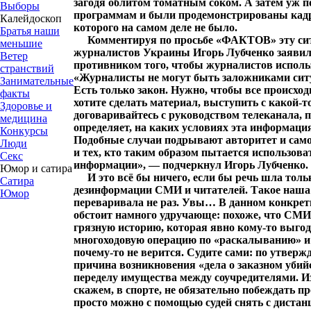
загодя облитом томатным соком. А затем уж п
Выборы
программам и были продемонстрированы кадр
Калейдоскоп
которого на самом деле не было.
Братья наши
Комментируя по просьбе «ФАКТОВ» эту ситу
меньшие
журналистов Украины Игорь Лубченко заявил,
Ветер
противником того, чтобы журналистов исполь
странствий
«Журналисты не могут быть заложниками ситу
Занимательные
Есть только закон. Нужно, чтобы все происход
факты
хотите сделать материал, выступить с какой-
Здоровье и
договаривайтесь с руководством телеканала, п
медицина
определяет, на каких условиях эта информация
Конкурсы
Подобные случаи подрывают авторитет и самог
Люди
и тех, кто таким образом пытается использова
Секс
информации», — подчеркнул Игорь Лубченко.
Юмор и сатира
И это всё бы ничего, если бы речь шла толь
Сатира
дезинформации СМИ и читателей. Такое наша 
Юмор
переваривала не раз. Увы… В данном конкретн
обстоит намного удручающе: похоже, что СМИ
грязную историю, которая явно кому-то выгод
многоходовую операцию по «раскалыванию» и
почему-то не верится. Судите сами: по утвер
причина возникновения «дела о заказном убий
переделу имущества между соучредителями. И
скажем, в спорте, не обязательно побеждать п
просто можно с помощью судей снять с дистанци