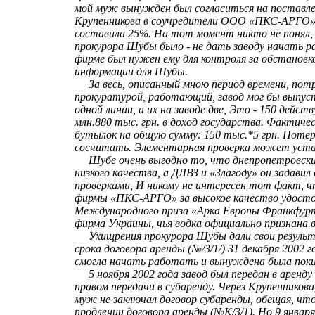
мой муж вынужден был согласиться на поставле
Крупенникова в соучредители ООО «ПКС-АРГО», 
составила 25%. На тот момент никто не понял,
прокурора Шубы было - не дать заводу начать ра
фирме был нужен ему для контроля за обстановк
информации для Шубы.
За весь, описанный мною период времени, пот
прокуратурой, работающий, завод мог бы выпус
одной линии, а их на заводе две, Это - 150 дейс
млн.880 тыс. грн. в доход государства. Фактиче
бутылок на общую сумму: 150 тыс.*5 грн. Потер
сосчитать. Элементарная проверка может уст
Шубе очень выгодно то, что днепропетровский
низкого качества, а ДЛВЗ и «Злагоду» он задави
проверками, И никому не интересен тот факт, ч
фирмы «ПКС-АРГО» за высокое качество удост
Международного приза «Арка Европы Франкфурт
фирма Украины, чья водка официально признана 
Ухищрения прокурора Шубы дали свои результ
срока договора аренды (№/3/1/) 31 декабря 2002 
смогла начать работать и вынуждена была пок
5 ноября 2002 года завод был передан в арен
правом передачи в субаренду. Через Крупенников
муж не заключал договор субаренды, обещая, чт
продлении договора аренды (№К/3/1). Но 9 января