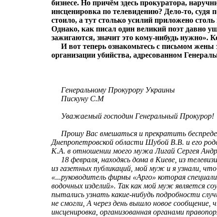
бизнесе. Но причём здесь прокуратора, наручн
инсценировка по телевидению? Дело-то, судя п
стоило, а тут столько усилий приложено стол
Однако, как писал один великий поэт давно уш
зажигаются, значит это кому-нибудь нужно». 
И вот теперь ознакомьтесь с письмом жены 
организации убийства, адресованном Генерал
Генеральному Прокурору Украины
Пискуну С.М
Уважаемый господин Генеральный Прокурор!
Прошу Вас вмешаться и прекратить беспредел
Днепропетровской области Шубой В.В. и его ро
К.А. в отношении моего мужа Лигай Сергея Андр
18 февраля, находясь дома в Киеве, из телевиз
из газетных публикаций, мой муж и я узнали, что
«...руководитель фирмы «Арго» которая специали
водочных изделий». Так как мой муж является с
пытались узнать какие-нибудь подробности случ
не смогли, А через день вышло новое сообщение, 
инсценировка, организованная органами правопор