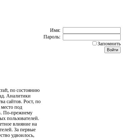
Имя:
Пароль:
Запомнить
raft, по состоянию
зад. Аналитики
а сайтов. Рост, по
 место под
в. По-прежнему
ых пользователей.
метное влияние на
телей. За первые
ество удвоилось,