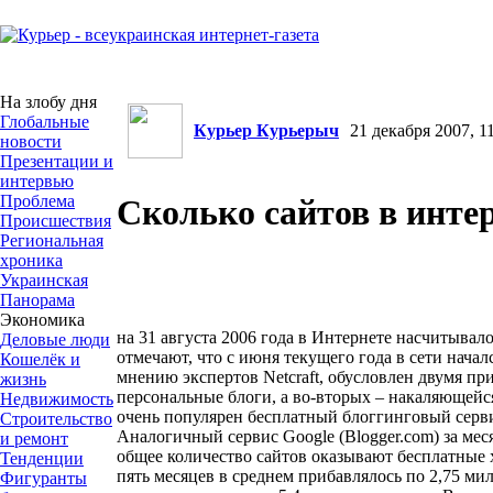
На злобу дня
Глобальные
Курьер Курьерыч
21 декабря 2007, 11
новости
Презентации и
интервью
Проблема
Сколько сайтов в инте
Происшествия
Региональная
хроника
Украинская
Панорама
Экономика
на 31 августа 2006 года в Интернете насчитывало
Деловые люди
отмечают, что с июня текущего года в сети начал
Кошелёк и
мнению экспертов Netcraft, обусловлен двумя п
жизнь
персональные блоги, а во-вторых – накаляющейс
Недвижимость
очень популярен бесплатный блоггинговый серви
Строительство
Аналогичный сервис Google (Blogger.com) за меся
и ремонт
общее количество сайтов оказывают бесплатные 
Тенденции
пять месяцев в среднем прибавлялось по 2,75 мил
Фигуранты