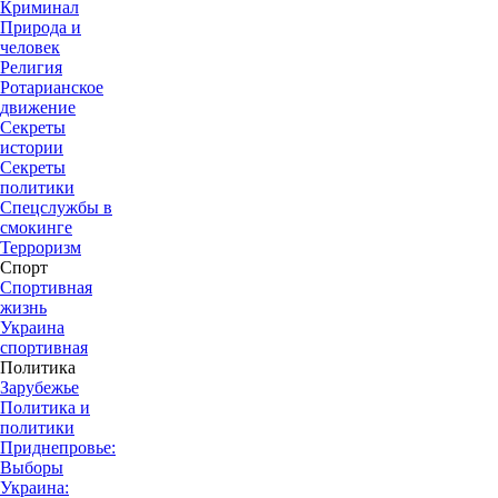
Криминал
Природа и
человек
Религия
Ротарианское
движение
Секреты
истории
Секреты
политики
Спецслужбы в
смокинге
Терроризм
Спорт
Спортивная
жизнь
Украина
спортивная
Политика
Зарубежье
Политика и
политики
Приднепровье:
Выборы
Украина: