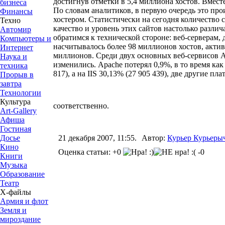
достигнув отметки в 5,4 миллиона хостов. Вместе
бизнеса
По словам аналитиков, в первую очередь это про
Финансы
хостером. Статистически на сегодня количество 
Техно
качество и уровень этих сайтов настолько разли
Автомир
обратимся к технической стороне: веб-серверам, 
Компьютеры и
насчитывалось более 98 миллионов хостов, акти
Интернет
миллионов. Среди двух основных веб-сервисов Apa
Наука и
изменились. Apache потерял 0,9%, в то время как
техника
817), а на IIS 30,13% (27 905 439), две другие п
Прорыв в
завтра
Технологии
Культура
соответственно.
Art-Gallery
Афиша
Гостиная
Досье
21 декабря 2007, 11:55.
Автор:
Курьер Курьеры
Кино
Оценка статьи: +0
-0
Книги
Музыка
Образование
Театр
Х-файлы
Армия и флот
Земля и
мироздание