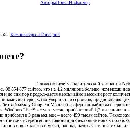
Авторы
Поиск
Информер
:55.
Компьютеры и Интернет
рнете?
Согласно отчету аналитической компании Netc
сь 98 854 877 сайтов, что на 4,2 миллиона больше, чем месяц на
ся и до сих пор продолжается необычайно высокий рост количеств
ричинами: во-первых, популярностью сервисов, предоставляющих
я битвой между Google и Microsoft в сфере он-лайновых сервисо
с Windows Live Spaces, за месяц прибавивший 1,3 миллиона нов
ц прибавил в 3 раза меньше – всего 459 тысяч сайтов. Также за
хостинговые сервисы, постоянно привлекающие новых пользова
лионов новых хостов в месяц, однако, начиная с июня, их колич