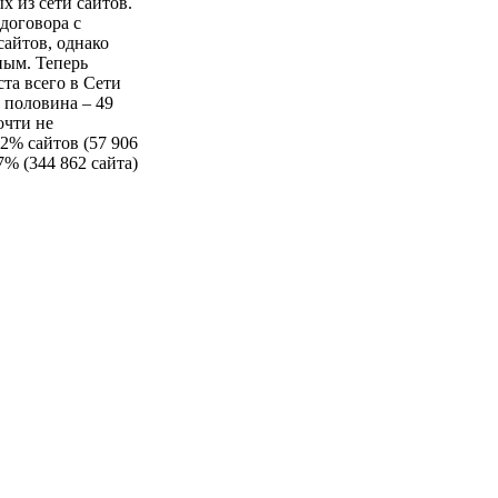
х из сети сайтов.
договора с
сайтов, однако
ным. Теперь
ста всего в Сети
 половина – 49
очти не
52% сайтов (57 906
7% (344 862 сайта)