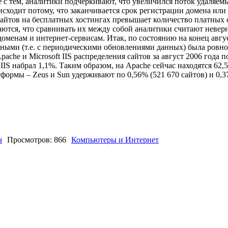
 с тем, аналитики подчеркивают, что увеличился поток удаляемы
исходит потому, что заканчивается срок регистрации домена или 
сайтов на бесплатных хостингах превышает количество платных 
чаются, что сравнивать их между собой аналитики считают невер
доменам и интернет-сервисам. Итак, по состоянию на конец авгу
вными (т.е. с периодическими обновлениями данных) была ровно
che и Microsoft IIS распределения сайтов за август 2006 года п
 IIS набрал 1,1%. Таким образом, на Apache сейчас находятся 62,
латформы – Zeus и Sun удерживают по 0,56% (521 670 сайтов) и 0,3
ч
Просмотров: 866
Компьютеры и Интернет