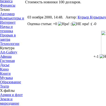
бизнеса
Стоимость новинки 100 долларов.
Финансы
Техно
Автомир
03 ноября 2000, 14:48.
Автор:
Курьер Курьерыч
Компьютеры и
Интернет
Оценка статьи: +0
-0
Наука и
техника
Прорыв в
завтра
Технологии
Культура
Art-Gallery
Афиша
+-1
Гостиная
Досье
Кино
Книги
Музыка
Образование
Театр
Х-файлы
Армия и флот
Земля и
мироздание