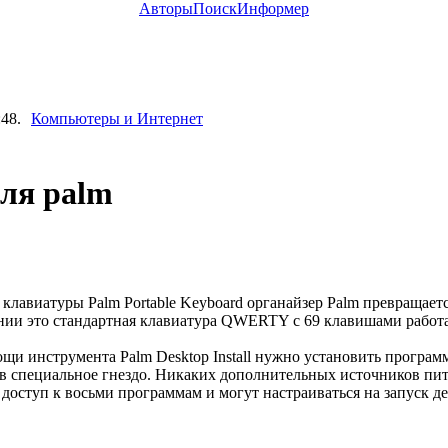
Авторы
Поиск
Информер
:48.
Компьютеры и Интернет
ля palm
виатуры Palm Portable Keyboard органайзер Palm превращаетс
янии это стандартная клавиатура QWERTY с 69 клавишами работ
 инструмента Palm Desktop Install нужно установить программу
 в специальное гнездо. Никаких дополнительных источников пит
туп к восьми программам и могут настраиваться на запуск де