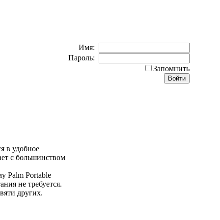
Имя:
Пароль:
Запомнить
я в удобное
ает с большинством
 Palm Portable
ания не требуется.
вяти других.