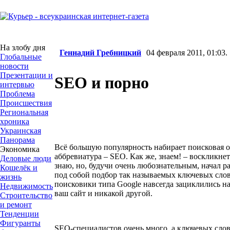
На злобу дня
Геннадий Гребницкий
04 февраля 2011, 01:03.
Глобальные
новости
Презентации и
SEO и порно
интервью
Проблема
Происшествия
Региональная
хроника
Украинская
Панорама
Всё большую популярность набирает поисковая оп
Экономика
аббревиатура – SEO. Как же, знаем! – воскликнет
Деловые люди
знаю, но, будучи очень любознательным, начал 
Кошелёк и
под собой подбор так называемых ключевых слов.
жизнь
поисковики типа Google навсегда зациклились на
Недвижимость
ваш сайт и никакой другой.
Строительство
и ремонт
Тенденции
Фигуранты
SEO-cпециалистов очень много, а ключевых слов