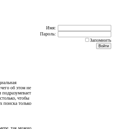
Имя:
Пароль:
Запомнить
циальная
ичего об этом не
и подразумевает
столько, чтобы
х поиска только
мере, так можно