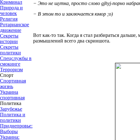
Криминал
− Это не шутка, просто слово gjhyj-порно набран
Природа и
человек
− В этом то и заключается юмор ;о)
Религия
Ротарианское
движение
Вот как-то так. Когда я стал разбираться дальше
Секреты
размышлений всего два скриншота.
истории
Секреты
политики
Спецслужбы в
смокинге
Терроризм
Спорт
Спортивная
жизнь
Украина
спортивная
Политика
Зарубежье
Политика и
политики
Приднепровье:
Выборы
Украина: