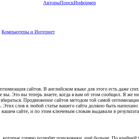
Авторы
Поиск
Информер
Компьютеры и Интернет
тимизация сайтов. В английском языке для этого есть даже спе
е вы. Это вы теперь знаете, когда я вам об этом сообщил. Я же н
разбираться. Продвижение сайтов методом той самой оптимизаци
 Этих слов в любой статье вашего сайта должно быть напихано 
 вашем сайте, и по этим ключевым словам выдавали в результата
, которые горячо полюбят поисковики, ещё больше. По крайней 