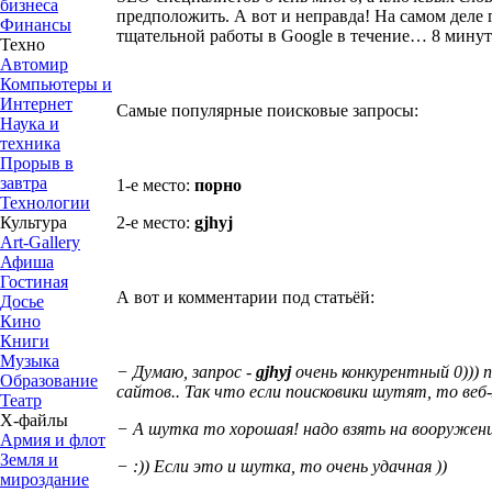
бизнеса
предположить. А вот и неправда! На самом деле
Финансы
тщательной работы в Google в течение… 8 минут!
Техно
Автомир
Компьютеры и
Интернет
Самые популярные поисковые запросы:
Наука и
техника
Прорыв в
завтра
1-е место:
порно
Технологии
2-е место:
gjhyj
Культура
Art-Gallery
Афиша
Гостиная
А вот и комментарии под статьёй:
Досье
Кино
Книги
Музыка
− Думаю, запрос -
gjhyj
очень конкурентный 0))) 
Образование
сайтов.. Так что если поисковики шутят, то веб
Театр
Х-файлы
− А шутка то хорошая! надо взять на вооружени
Армия и флот
Земля и
− :)) Если это и шутка, то очень удачная ))
мироздание