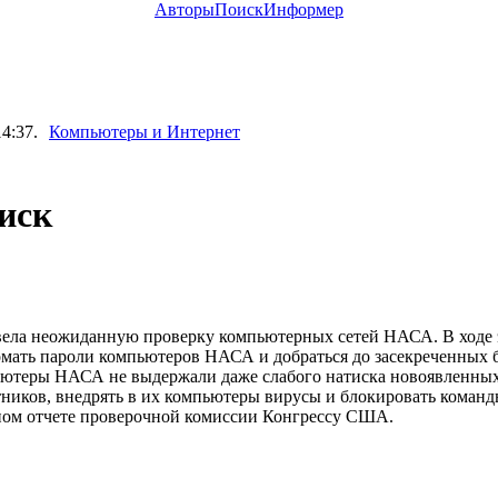
Авторы
Поиск
Информер
4:37.
Компьютеры и Интернет
иск
ла неожиданную проверку компьютерных сетей НАСА. В ходе 
мать пароли компьютеров НАСА и добраться до засекреченных 
мпьютеры НАСА не выдержали даже слабого натиска новоявленны
ников, внедрять в их компьютеры вирусы и блокировать команд
ьном отчете проверочной комиссии Конгрессу США.