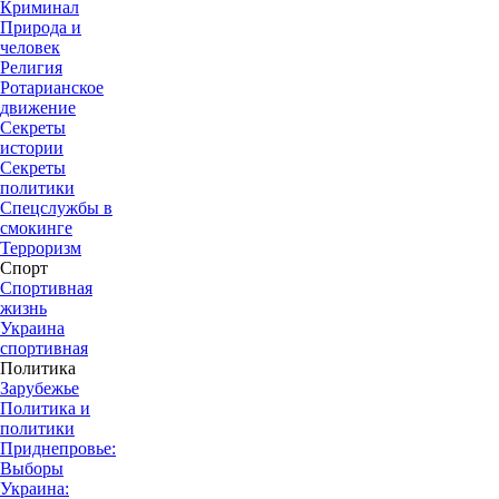
Криминал
Природа и
человек
Религия
Ротарианское
движение
Секреты
истории
Секреты
политики
Спецслужбы в
смокинге
Терроризм
Спорт
Спортивная
жизнь
Украина
спортивная
Политика
Зарубежье
Политика и
политики
Приднепровье:
Выборы
Украина: