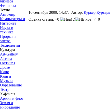
бизнеса
Финансы
Техно
10 сентября 2000, 14:37.
Автор:
Курьер Курьер
Автомир
Компьютеры и
Оценка статьи: +0
-0
Интернет
Наука и
техника
Прорыв в
завтра
Технологии
Культура
Art-Gallery
Афиша
Гостиная
Досье
Кино
Книги
Музыка
Образование
Театр
Х-файлы
Армия и флот
Земля и
мироздание