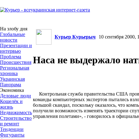
На злобу дня
Глобальные
Курьер Курьерыч
10 сентября 2000, 1
новости
Презентации и
интервью
Проблема
Наса не выдержало нат
Происшествия
Региональная
хроника
Украинская
Панорама
Экономика
Контрольная служба правительства США прове
Деловые люди
команды компьютерных экспертов пытались взло
Кошелёк и
большой скандал, поскольку оказалось, что ко
жизнь
получили возможность изменять траектории спут
Недвижимость
управления полетами», - говорилось в официал
Строительство
и ремонт
Тенденции
Фигуранты