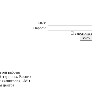
Имя:
Пароль:
Запомнить
этой работы
баз данных. Возник
х «хаккеров». «Мы
ы центра