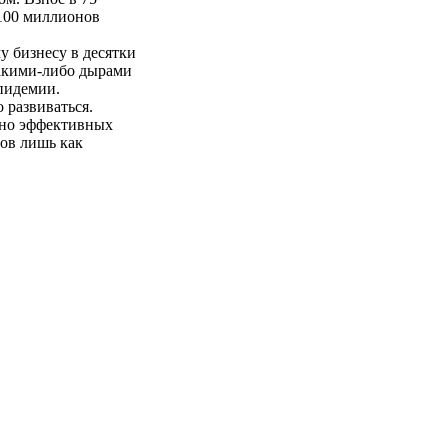
 100 миллионов
 бизнесу в десятки
какими-либо дырами
пидемии.
 развиваться.
очно эффективных
ров лишь как