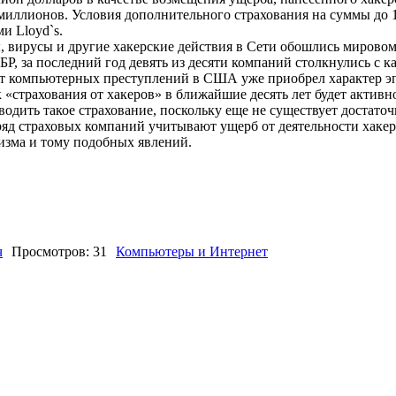
ь миллионов. Условия дополнительного страхования на суммы до
и Lloyd`s.
вирусы и другие хакерские действия в Сети обошлись мировому
Р, за последний год девять из десяти компаний столкнулись с 
ост компьютерных преступлений в США уже приобрел характер э
страхования от хакеров» в ближайшие десять лет будет активно
водить такое страхование, поскольку еще не существует достат
ряд страховых компаний учитывают ущерб от деятельности хаке
лизма и тому подобных явлений.
ч
Просмотров: 31
Компьютеры и Интернет