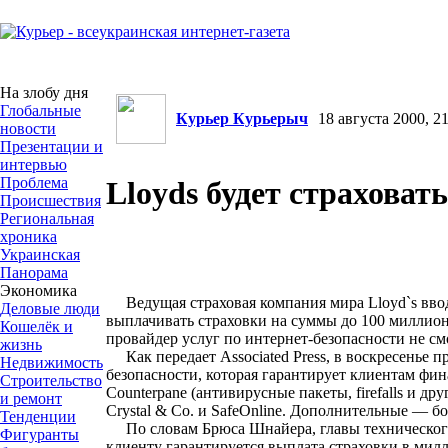
На злобу дня
Глобальные
Курьер Курьерыч
18 августа 2000, 21
новости
Презентации и
интервью
Проблема
Lloyds будет страховать
Происшествия
Региональная
хроника
Украинская
Панорама
Экономика
Ведущая страховая компания мира Lloyd`s вводи
Деловые люди
выплачивать страховки на суммы до 100 миллионо
Кошелёк и
провайдер услуг по интернет-безопасности не см
жизнь
Как передает Associated Press, в воскресенье п
Недвижимость
безопасности, которая гарантирует клиентам фи
Строительство
Counterpane (антивирусные пакеты, firefalls и д
и ремонт
Crystal & Со. и SafeOnline. Дополнительные — б
Тенденции
По словам Брюса Шнайера, главы технического о
Фигуранты
клиенту гарантируется выплата страховки в милл