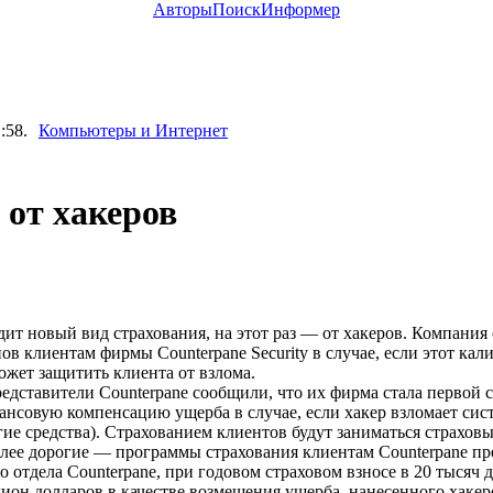
Авторы
Поиск
Информер
:58.
Компьютеры и Интернет
 от хакеров
т новый вид страхования, на этот раз — от хакеров. Компания
в клиентам фирмы Counterpane Security в случае, если этот ка
ожет защитить клиента от взлома.
редставители Counterpane сообщили, что их фирма стала первой
нансовую компенсацию ущерба в случае, если хакер взломает си
ругие средства). Страхованием клиентов будут заниматься страхов
олее дорогие — программы страхования клиентам Counterpane пр
тдела Counterpane, при годовом страховом взносе в 20 тысяч 
ион долларов в качестве возмещения ущерба, нанесенного хакер