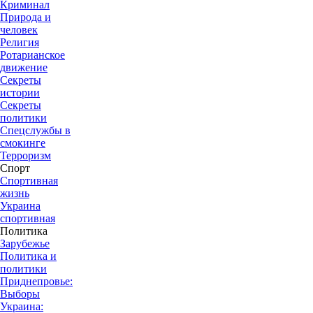
Криминал
Природа и
человек
Религия
Ротарианское
движение
Секреты
истории
Секреты
политики
Спецслужбы в
смокинге
Терроризм
Спорт
Спортивная
жизнь
Украина
спортивная
Политика
Зарубежье
Политика и
политики
Приднепровье:
Выборы
Украина: