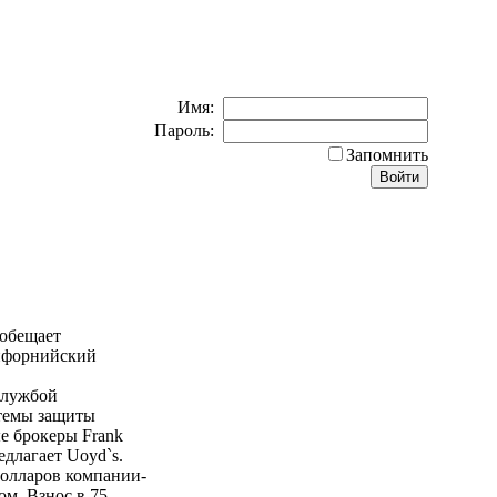
Имя:
Пароль:
Запомнить
 обещает
лифорнийский
 службой
стемы защиты
ые брокеры Frank
едлагает Uoyd`s.
долларов компании-
ом. Взнос в 75