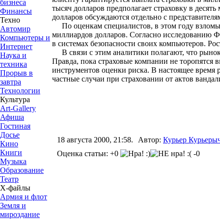
бизнеса
тысяч долларов предполагает страховку в десят
Финансы
долларов обсуждаются отдельно с представителям
Техно
По оценкам специалистов, в этом году взломы, 
Автомир
миллиардов долларов. Согласно исследованию ФБ
Компьютеры и
в системах безопасности своих компьютеров. Р
Интернет
В связи с этим аналитики полагают, что рынок «
Наука и
Правда, пока страховые компании не торопятся в
техника
инструментов оценки риска. В настоящее время 
Прорыв в
частные случаи при страховании от актов ванда
завтра
Технологии
Культура
Art-Gallery
Афиша
Гостиная
Досье
18 августа 2000, 21:58.
Автор:
Курьер Курьеры
Кино
Книги
Оценка статьи: +0
-0
Музыка
Образование
Театр
Х-файлы
Армия и флот
Земля и
мироздание