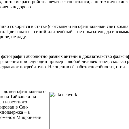
 но такие расстройства лечат сексопатологи, а не технические 
очень недорого.
иво говорится в статье (с отсылкой на официальный сайт компа
го. Цвет платы ‒ синий или зелёный ‒ не показатель, да и взлам
ное, не дадут.
о фотографии абсолютно разных антенн в доказательство фальси
 сравнения приведу один пример ‒ любой человек знает, сколько
длагают потребителю. Не оценив её работоспособности, стоит л
й ‒ домен официального
но на Тайване и на
ен известного
ирован в Сан-
хподдержка – в
 доменом Микронезии