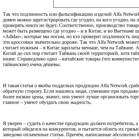
Так что подлинность или фальсификацию изделий Alfa Network
домен можно зарегистрировать где угодно, на кого угодно, на 
проверять никто не будет. Соответственно, производство товар
может быть размещено где угодно ‒ и в Китае, и во Вьетнаме 
«Adidas», которые мы носим, но кто проверит подлинность ли
эти кроссовки значительно дороже. Так что Alfa Network может
считает нужным ‒ в Китае зарплаты меньше, чем на Тайване. 
Китай до сих пор считает Тайвань своей территорией, хотя та
иначе. Справедливо одно – китайские товары (что коммунистич
тайванские) очень дёшевы.
И такая статья о якобы подделках продукции Alfa Network сраб
обратную сторону. Если нашлись люди, сумевшие при продаже
более низкие цены, значит, они умеют лучше организовать тор
главное ‒ умеют обуздать свою жадность.
Я уверен ‒ судить о качестве продукции должен потребитель, а
который обиделся на конкурентов, и пытается облить их грязь
заведомо оплаченные статьи. Причём, написанные абсолютно б