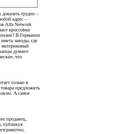
 доказать трудно ‒
любой адрес ‒
ов Alfa Network
шьют кроссовки
цензии? В Германии
 иметь заводы, где
А материковый
йванцы думают
еские, что
отает только в
 товара предложить
говлю. А самое
 не продавец,
ю, публикуя
езграмотно,