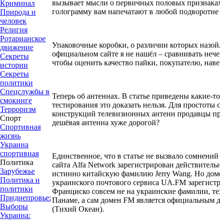
вызывает мысли о первичных половых признаках,
Криминал
голограмму вам напечатают в любой подворотне 
Природа и
человек
Религия
Ротарианское
Упаковочные коробки, о различии которых назойл
движение
официальном сайте я не нашёл ‒ сравнивать нече
Секреты
чтобы оценить качество пайки, покупателю, навер
истории
Секреты
политики
Спецслужбы в
Теперь об антеннах. В статье приведены какие-т
смокинге
тестирования это доказать нельзя. Для простоты
Терроризм
конструкций телевизионных антенн продавцы пре
Спорт
дешёвая антенна хуже дорогой?
Спортивная
жизнь
Украина
спортивная
Единственное, что в статье не вызвало сомнени
Политика
сайта Alfa Network зарегистрирован действитель
Зарубежье
истинно китайскую фамилию Jerry Wang. Но дом
Политика и
украинского почтового сервиса UA.FM зарегистр
политики
Франциско совсем не на украинские фамилии, те
Приднепровье:
Панаме, а сам домен FM является официальным
Выборы
(Тихий Океан).
Украина: