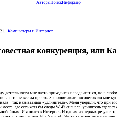
Авторы
Поиск
Информер
21.
Компьютеры и Интернет
совестная конкуренция, или К
ду деятельности мне часто приходится передвигаться, но в люб
нет, а это не всегда просто. Знающие люди посоветовали мне ку
гнала ‒ так называемый «удлинитель». Меня уверили, что при ег
 месте, где есть хотя бы следы Wi-Fi сигнала, усилитель сделае
ьнобойным. И я полез в Интернет. И одним из первых результато
я о продукции фирмы Alfa Network. Честно говоря, до нынешнего