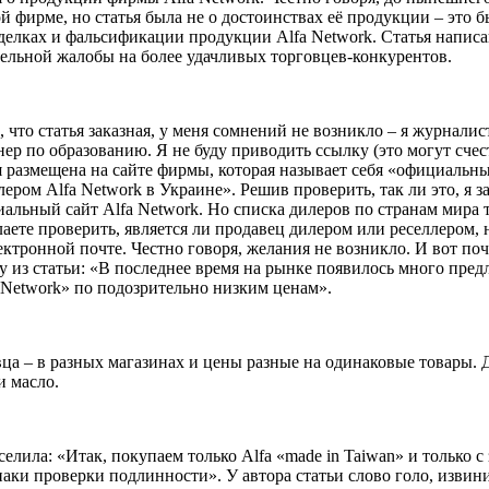
ой фирме, но статья была не о достоинствах её продукции ‒ это б
делках и фальсификации продукции Alfa Network. Статья написа
ельной жалобы на более удачливых торговцев-конкурентов.
, что статья заказная, у меня сомнений не возникло ‒ я журнали
ер по образованию. Я не буду приводить ссылку (это могут счес
я размещена на сайте фирмы, которая называет себя «официальн
лером Alfa Network в Украине». Решив проверить, так ли это, я з
альный сайт Alfa Network. Но списка дилеров по странам мира т
аете проверить, является ли продавец дилером или реселлером, 
ектронной почте. Честно говоря, желания не возникло. И вот по
у из статьи: «В последнее время на рынке появилось много пр
 Network» по подозрительно низким ценам».
вца ‒ в разных магазинах и цены разные на одинаковые товары. 
и масло.
селила: «Итак, покупаем только Alfa «made in Taiwan» и только 
аки проверки подлинности». У автора статьи слово голо, извини