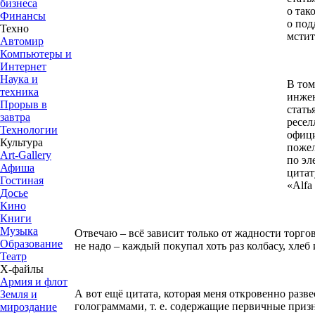
бизнеса
о так
Финансы
о под
Техно
мстит
Автомир
Компьютеры и
Интернет
Наука и
В том
техника
инжен
Прорыв в
стать
завтра
ресел
Технологии
офици
Культура
пожел
Art-Gallery
по эл
Афиша
цитат
Гостиная
«Alfa
Досье
Кино
Книги
Музыка
Отвечаю – всё зависит только от жадности торго
Образование
не надо – каждый покупал хоть раз колбасу, хлеб 
Театр
Х-файлы
Армия и флот
А вот ещё цитата, которая меня откровенно разве
Земля и
голограммами, т. е. содержащие первичные призн
мироздание