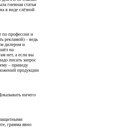
ыла гневная статья
на в виде слёзной
ст по профессии и
ть рекламой) ‒ ведь
ым дилером и
ашёл на
ам нет, а если вы
надо писать запрос
чему ‒ приведу
едложений продукции
Доказывать ничего
с защитными
те, грамма явно