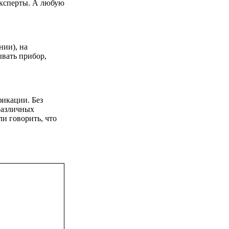
эксперты. А любую
нии), на
ывать прибор,
фикации. Без
 различных
и говорить, что