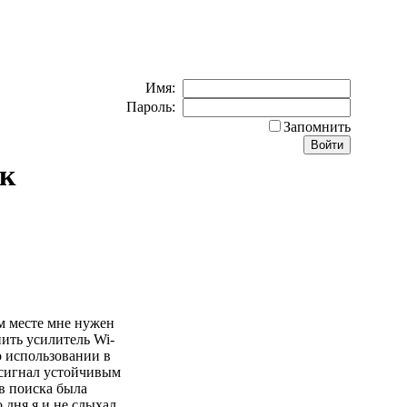
Имя:
Пароль:
Запомнить
ак
ом месте мне нужен
пить усилитель Wi-
о использовании в
т сигнал устойчивым
в поиска была
 дня я и не слыхал