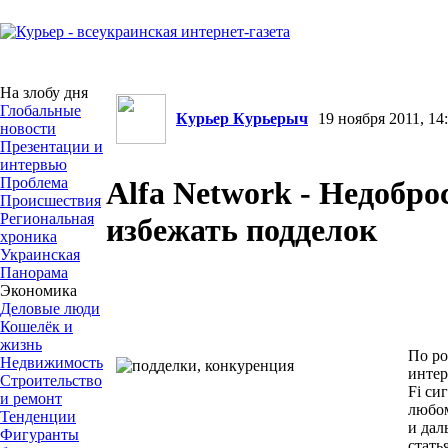
На злобу дня
Глобальные
Курьер Курьерыч
19 ноября 2011, 14:
новости
Презентации и
интервью
Проблема
Alfa Network - Недобро
Происшествия
Региональная
избежать подделок
хроника
Украинская
Панорама
Экономика
Деловые люди
Кошелёк и
жизнь
По ро
Недвижимость
интер
Строительство
Fi си
и ремонт
любом
Тенденции
и дал
Фигуранты
стать