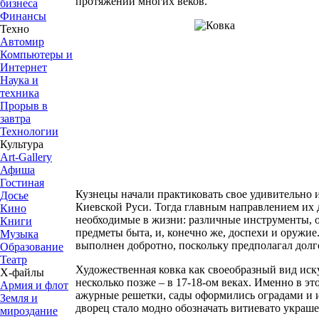
протяжении многих веков.
бизнеса
Финансы
Техно
Автомир
Компьютеры и
Интернет
Наука и
техника
Прорыв в
завтра
Технологии
Культура
Art-Gallery
Афиша
Гостиная
Кузнецы начали практиковать свое удивительно 
Досье
Киевской Руси. Тогда главным направлением их 
Кино
необходимые в жизни: различные инструменты, ор
Книги
предметы быта, и, конечно же, доспехи и оружи
Музыка
выполнен добротно, поскольку предполагал долг
Образование
Театр
Художественная ковка как своеобразный вид иск
Х-файлы
несколько позже – в 17-18-ом веках. Именно в эт
Армия и флот
ажурные решетки, сады оформились оградами и 
Земля и
дворец стало модно обозначать витиевато украш
мироздание