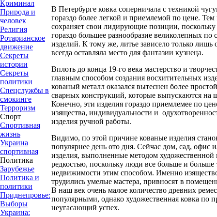
Криминал
В Петербурге ковка соперничала с техникой чугун
Природа и
гораздо более легкой и приемлемой по цене. Тем 
человек
сохраняет свои лидирующие позиции, поскольку
Религия
гораздо большее разнообразие великолепных по с
Ротарианское
изделий. К тому же, литье зависело только лишь 
движение
всегда оставляла место для фантазии кузнеца.
Секреты
истории
Вплоть до конца 19-го века мастерство и творче
Секреты
главным способом создания восхитительных изде
политики
кованый металл оказался вытеснен более просто
Спецслужбы в
сварных конструкций, которые выпускаются на 
смокинге
Конечно, эти изделия гораздо приемлемее по цене
Терроризм
изящества, индивидуальности и одухотворенност
Спорт
изделия ручной работы.
Спортивная
жизнь
Видимо, по этой причине кованые изделия станов
Украина
популярнее день ото дня. Сейчас дом, сад, офис и
спортивная
изделия, выполненные методом художественной к
Политика
редкостью, поскольку люди все больше и больше
Зарубежье
недвижимости этим способом. Именно изящество
Политика и
трудились умелые мастера, привносят в помещени
политики
В наш век очень малое количество древних реме
Приднепровье:
популярными, однако художественная ковка по п
Выборы
неугасающий успех.
Украина: