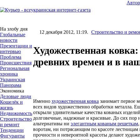
Авто
На злобу дня
12 декабря 2012, 11:19.
Строительство и ремо
Глобальные
новости
Презентации и
Художественная ковка:
интервью
Проблема
древних времен и в на
Происшествия
Региональная
хроника
Украинская
Панорама
Экономика
Деловые люди
Именно
художественная ковка
занимает первое м
Кошелёк и
всех видов художественно обработки металла. Е
жизнь
открыли удивительные качества кованых изделий
Недвижимость
долговечные, надежные и красивые. До сих пор 
Строительство
альтернативы ни
элегантным кованым решеткам
и ремонт
воротам, ни потрясающим по красоте лестницам 
Тенденции
прочности и невероятной красоты делают худож
Фигуранты