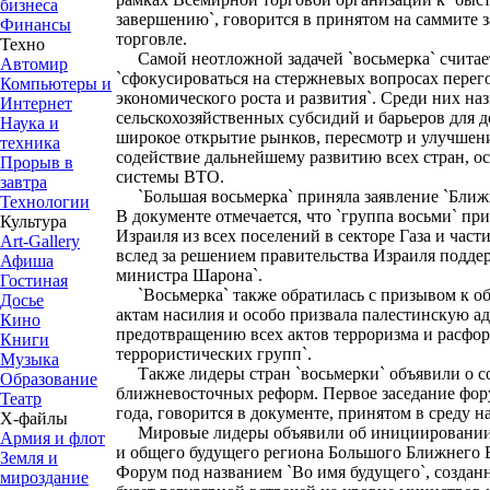
бизнеса
завершению`, говорится в принятом на саммите 
Финансы
торговле.
Техно
Самой неотложной задачей `восьмерка` считае
Автомир
`сфокусироваться на стержневых вопросах перег
Компьютеры и
экономического роста и развития`. Среди них н
Интернет
сельскохозяйственных субсидий и барьеров для д
Наука и
широкое открытие рынков, пересмотр и улучшен
техника
содействие дальнейшему развитию всех стран, о
Прорыв в
системы ВТО.
завтра
`Большая восьмерка` приняла заявление `Ближ
Технологии
В документе отмечается, что `группа восьми` пр
Культура
Израиля из всех поселений в секторе Газа и част
Art-Gallery
вслед за решением правительства Израиля подде
Афиша
министра Шарона`.
Гостиная
`Восьмерка` также обратилась с призывом к об
Досье
актам насилия и особо призвала палестинскую 
Кино
предотвращению всех актов терроризма и расф
Книги
террористических групп`.
Музыка
Также лидеры стран `восьмерки` объявили о с
Образование
ближневосточных реформ. Первое заседание фору
Театр
года, говорится в документе, принятом в среду н
Х-файлы
Мировые лидеры объявили об инициировании `
Армия и флот
и общего будущего региона Большого Ближнего 
Земля и
Форум под названием `Во имя будущего`, создан
мироздание