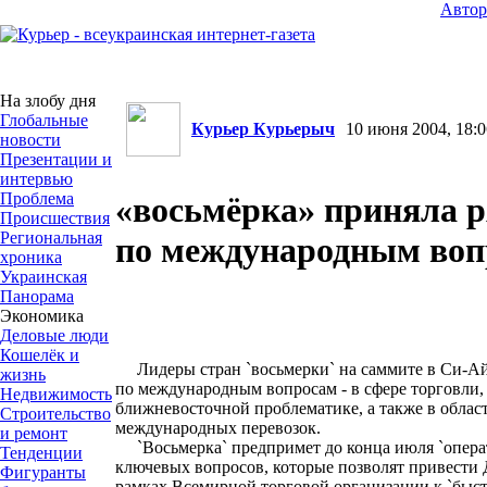
Авто
На злобу дня
Глобальные
Курьер Курьерыч
10 июня 2004, 18:0
новости
Презентации и
интервью
Проблема
«восьмёрка» приняла р
Происшествия
Региональная
по международным воп
хроника
Украинская
Панорама
Экономика
Деловые люди
Кошелёк и
Лидеры стран `восьмерки` на саммите в Си-Ай
жизнь
по международным вопросам - в сфере торговли,
Недвижимость
ближневосточной проблематике, а также в облас
Строительство
международных перевозок.
и ремонт
`Восьмерка` предпримет до конца июля `операт
Тенденции
ключевых вопросов, которые позволят привести 
Фигуранты
рамках Всемирной торговой организации к `быс