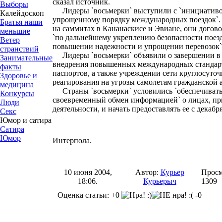
сказал источник.
Выборы
Лидеры `восьмерки` выступили с `инициативо
Калейдоскоп
упрощенному порядку международных поездок`.
Братья наши
на саммитах в Кананаскисе и Эвиане, они догов
меньшие
`по дальнейшему укреплению безопасности поез
Ветер
повышении надежности и упрощении перевозок`
странствий
Лидеры `восьмерки` объявили о завершении в 
Занимательные
внедрения повышенных международных стандарт
факты
паспортов, а также учреждении сети круглосуто
Здоровье и
реагирования на угрозы самолетам гражданской 
медицина
Страны `восьмерки` условились `обеспечиват
Конкурсы
своевременный обмен информацией` о лицах, пр
Люди
деятельности, и начать предоставлять ее с декабр
Секс
Юмор и сатира
Сатира
Юмор
Интерпола.
10 июня 2004,
Автор:
Курьер
Просм
18:06.
Курьерыч
1309
Оценка статьи: +0
-0