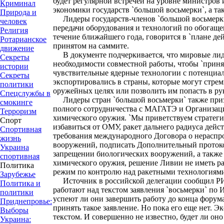
будет регулярной встречей на уровне министров
Криминал
экономики государств `большой восьмерки`, а та
Природа и
Лидеры государств-членов `большой восьмерки
человек
передачи оборудования и технологий по обогаще
Религия
течение ближайшего года, говорится в `плане де
Ротарианское
принятом на саммите.
движение
В документе подчеркивается, что мировые лид
Секреты
необходимости совместной работы, чтобы `приня
истории
чувствительные ядерные технологии с потенциа
Секреты
экспортировались в страны, которые могут стрем
политики
оружейных целях или позволить им попасть в ру
Спецслужбы в
Лидеры стран `большой восьмерки` также при
смокинге
полного сотрудничества с МАГАТЭ и Организац
Терроризм
химического оружия. `Мы приветствуем стратег
Спорт
избавиться от ОМУ, ракет дальнего радиуса дейс
Спортивная
требования международного Договора о нераспр
жизнь
вооружений, подписать Дополнительный прото
Украина
запрещении биологических вооружений, а такж
спортивная
химического оружия, решение Ливии не иметь р
Политика
режим по контролю над ракетными технологиями`
Зарубежье
Источник в российской делегации сообщил РИА
Политика и
работают над текстом заявления `восьмерки` по И
политики
успеют ли они завершить работу до конца форума
Приднепровье:
принять такое заявление. Но пока его еще нет. Э
Выборы
текстом. И совершенно не известно, будет ли оно 
Украина: