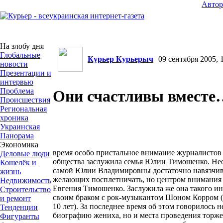
Авто
На злобу дня
Глобальные
Курьер Курьерыч
09 сентября 2005, 1
новости
Презентации и
интервью
Проблема
Они счастливы вместе
Происшествия
Региональная
хроника
Украинская
Панорама
Экономика
время особо пристальное внимание журналистов
Деловые люди
общества заслужила семья Юлии Тимошенко. Нео
Кошелёк и
самой Юлии Владимировны достаточно навязчив
жизнь
желающих посплетничать, но центром внимания на
Недвижимость
Евгения Тимошенко. Заслужила же она такого инте
Строительство
своим браком с рок-музыкантом Шоном Корром (к
и ремонт
10 лет). За последнее время об этом говорилось н
Тенденции
биографию жениха, но и места проведения торже
Фигуранты