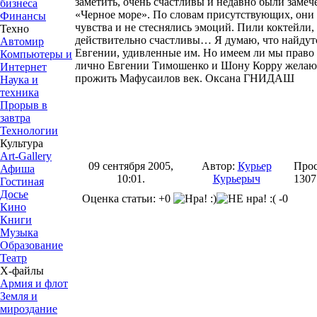
заметить, очень счастливы и недавно были замеч
бизнеса
«Черное море». По словам присутствующих, они 
Финансы
чувства и не стеснялись эмоций. Пили коктейли,
Техно
действительно счастливы… Я думаю, что найду
Автомир
Евгении, удивленные им. Но имеем ли мы право о
Компьютеры и
лично Евгении Тимошенко и Шону Корру желаю 
Интернет
прожить Мафусаилов век. Оксана ГНИДАШ
Наука и
техника
Прорыв в
завтра
Технологии
Культура
Art-Gallery
09 сентября 2005,
Автор:
Курьер
Прос
Афиша
10:01.
Курьерыч
1307
Гостиная
Досье
Оценка статьи: +0
-0
Кино
Книги
Музыка
Образование
Театр
Х-файлы
Армия и флот
Земля и
мироздание