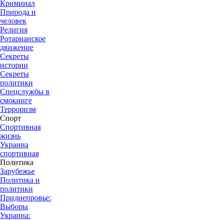
Криминал
Природа и
человек
Религия
Ротарианское
движение
Секреты
истории
Секреты
политики
Спецслужбы в
смокинге
Терроризм
Спорт
Спортивная
жизнь
Украина
спортивная
Политика
Зарубежье
Политика и
политики
Приднепровье:
Выборы
Украина: