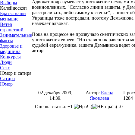
Адвокат подразумевает уничтожение немцами м
Выборы
военнопленных. "Согласно линии защиты, у Дем
Калейдоскоп
расстреливать, либо самому к стенке", - пишет об
Братья наши
Украинцы тоже пострадали, поэтому Демьянюка с
меньшие
намекает адвокат.
Ветер
странствий
Пока на процессе не прозвучало скептических за
Занимательные
уничтожения евреев. "Но ставя знак равенства м
факты
судьбой еврея-узника, защита Демьянюка ведет о
Здоровье и
автор.
медицина
Конкурсы
Люди
Секс
Юмор и сатира
Сатира
Юмор
02 декабря 2009,
Автор:
Елена
Прос
14:39.
Яковлева
1284
Оценка статьи: +1
-0