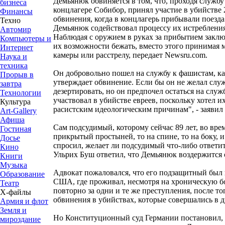
Демьянюк обвиняется в том, что, проходя служб
бизнеса
концлагере Собибор, принял участие в убийстве 
Финансы
обвинения, когда в концлагерь прибывали поезд
Техно
Демьянюк содействовал процессу их истребления
Автомир
Наблюдая с оружием в руках за прибытием заклю
Компьютеры и
их возможности бежать, вместо этого принимая м
Интернет
камеры или расстрелу, передает Newsru.com.
Наука и
техника
Он добровольно пошел на службу к фашистам, как
Прорыв в
утверждает обвинение. Если бы он не желал слу
завтра
дезертировать, но он предпочел остаться на служ
Технологии
участвовал в убийстве евреев, поскольку хотел 
Культура
расистским идеологическим причинам", - заявил
Art-Gallery
Афиша
Сам подсудимый, которому сейчас 89 лет, во вре
Гостиная
прикрытый простыней, то на спине, то на боку, и
Досье
спросил, желает ли подсудимый что-либо ответит
Кино
Ульрих Буш ответил, что Демьянюк воздержится 
Книги
Музыка
Адвокат пожаловался, что его подзащитный был 
Образование
США, где проживал, несмотря на хроническую бол
Театр
повторно за одни и те же преступления, после то
Х-файлы
обвинения в убийствах, которые совершались в д
Армия и флот
Земля и
Но Конституционный суд Германии постановил,
мироздание