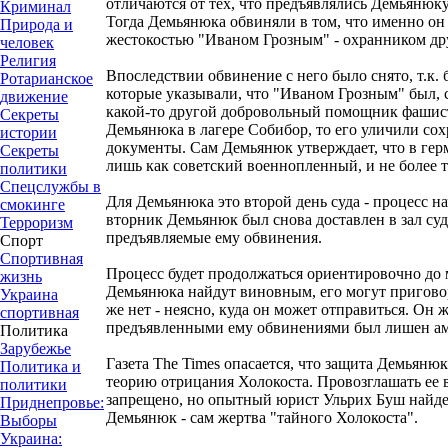
отличаются от тех, что предъявлялись Демьянюку
Криминал
Тогда Демьянюка обвиняли в том, что именно он
Природа и
жестокостью "Иваном Грозным" - охранником дру
человек
Религия
Впоследствии обвинение с него было снято, т.к.
Ротарианское
которые указывали, что "Иваном Грозным" был, с
движение
какой-то другой добровольный помощник фашист
Секреты
Демьянюка в лагере Собибор, то его уличили сох
истории
документы. Сам Демьянюк утверждает, что в гер
Секреты
лишь как советский военнопленный, и не более т
политики
Спецслужбы в
Для Демьянюка это второй день суда - процесс на
смокинге
вторник Демьянюк был снова доставлен в зал су
Терроризм
предъявляемые ему обвинения.
Спорт
Спортивная
Процесс будет продолжаться ориентировочно до 
жизнь
Демьянюка найдут виновным, его могут пригово
Украина
же нет - неясно, куда он может отправиться. Он 
спортивная
предъявленными ему обвинениями был лишен ам
Политика
Зарубежье
Газета The Times опасается, что защита Демьяню
Политика и
теорию отрицания Холокоста. Провозглашать ее 
политики
запрещено, но опытный юрист Ульрих Буш найдет
Приднепровье:
Демьянюк - сам жертва "тайного Холокоста".
Выборы
Украина: