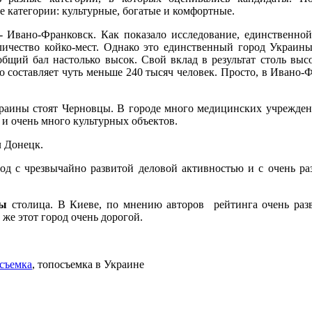
 категории: культурные, богатые и комфортные.
Ивано-Франковск. Как показало исследование, единственной
личество койко-мест. Однако это единственный город Украин
общий бал настолько высок. Свой вклад в результат столь выс
о составляет чуть меньше 240 тысяч человек. Просто, в Ивано
.
краины
стоят Черновцы. В городе много медицинских учрежде
а и очень много культурных объектов.
л Донецк.
род с чрезвычайно развитой деловой активностью и с очень р
ны
столица. В Киеве, по мнению авторов рейтинга очень раз
 же этот город очень дорогой.
 съемка
, топосъемка в Украине