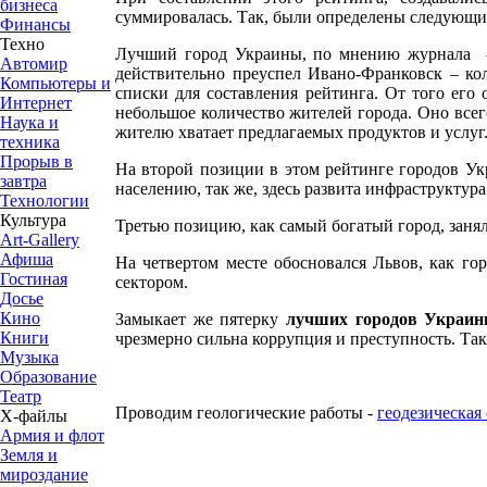
бизнеса
суммировалась. Так, были определены следующие
Финансы
Техно
Лучший город Украины, по мнению журнала - 
Автомир
действительно преуспел Ивано-Франковск – ко
Компьютеры и
списки для составления рейтинга. От того его 
Интернет
небольшое количество жителей города. Оно всег
Наука и
жителю хватает предлагаемых продуктов и услуг
техника
Прорыв в
На второй позиции в этом рейтинге городов У
завтра
населению, так же, здесь развита инфраструктур
Технологии
Культура
Третью позицию, как самый богатый город, заня
Art-Gallery
Афиша
На четвертом месте обосновался Львов, как го
Гостиная
сектором.
Досье
Кино
Замыкает же пятерку
лучших городов Украи
Книги
чрезмерно сильна коррупция и преступность. Так
Музыка
Образование
Театр
Проводим геологические работы -
геодезическая
Х-файлы
Армия и флот
Земля и
мироздание