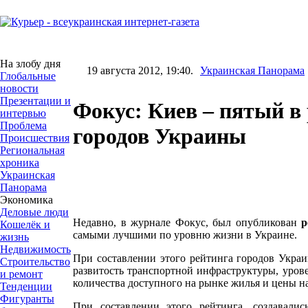
На злобу дня
19 августа 2012, 19:40.
Украинская Панорама
Глобальные
новости
Презентации и
Фокус: Киев – пятый в 
интервью
Проблема
городов Украины
Происшествия
Региональная
хроника
Украинская
Панорама
Экономика
Деловые люди
Недавно, в журнале Фокус, был опубликован
р
Кошелёк и
самыми лучшими по уровню жизни в Украине.
жизнь
Недвижимость
При составлении этого рейтинга городов Украи
Строительство
развитость транспортной инфраструктуры, урове
и ремонт
количества доступного на рынке жилья и цены на 
Тенденции
Фигуранты
При составлении этого рейтинга, создавали