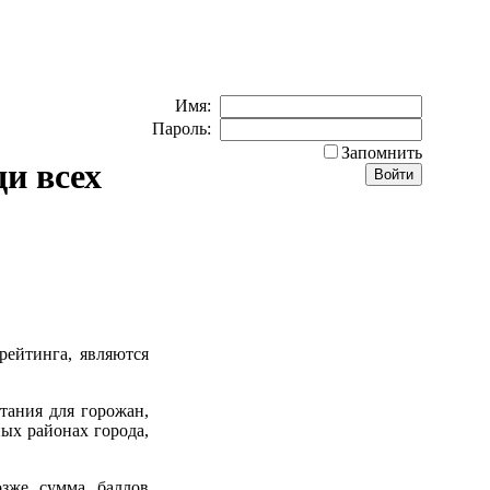
Имя:
Пароль:
Запомнить
ди всех
рейтинга, являются
тания для горожан,
ых районах города,
озже сумма баллов