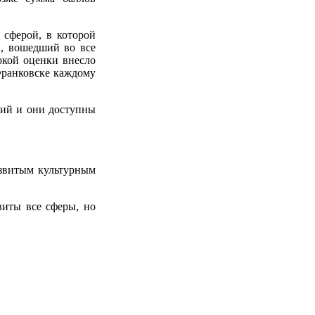
 сферой, в которой
ы, вошедший во все
окой оценки внесло
-Франковске каждому
ний и они доступны
азвитым культурным
виты все сферы, но