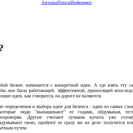
Авторы
Поиск
Информер
?
бой бизнес начинается с конкретной идеи. А где взять эту 
обы она была работающей, эффективной, приносящей впослед
ошие идеи, как говорится, на дороге не валяются.
ап определения и выбора идеи для бизнеса - один из самых сло
которые люди "вынашивают" ее годами, обдумывая, тест
репроверяя. Другие считают лучшим купить уже гото
идумывают свою, пробуют ее сразу же на деле: получится или
ытным путем.