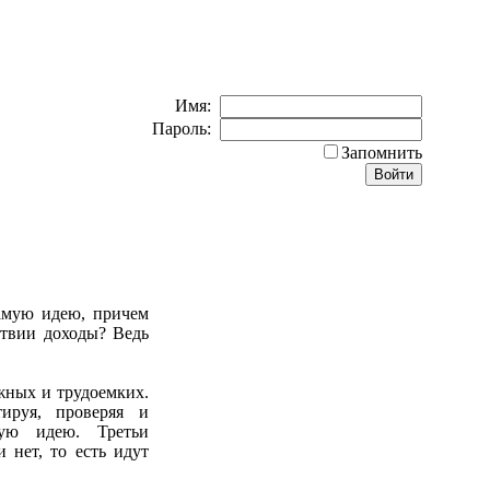
Имя:
Пароль:
Запомнить
самую идею, причем
ствии доходы? Ведь
жных и трудоемких.
ируя, проверяя и
вую идею. Третьи
 нет, то есть идут