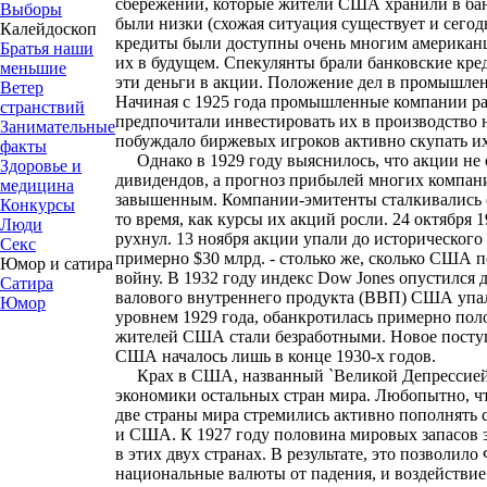
сбережений, которые жители США хранили в бан
Выборы
были низки (схожая ситуация существует и сегод
Калейдоскоп
кредиты были доступны очень многим американ
Братья наши
их в будущем. Спекулянты брали банковские кре
меньшие
эти деньги в акции. Положение дел в промышлен
Ветер
Начиная с 1925 года промышленные компании ра
странствий
предпочитали инвестировать их в производство
Занимательные
побуждало биржевых игроков активно скупать их
факты
Однако в 1929 году выяснилось, что акции не 
Здоровье и
дивидендов, а прогноз прибылей многих компан
медицина
завышенным. Компании-эмитенты сталкивались с
Конкурсы
то время, как курсы их акций росли. 24 октября
Люди
рухнул. 13 ноября акции упали до историческог
Секс
примерно $30 млрд. - столько же, сколько США
Юмор и сатира
войну. В 1932 году индекс Dow Jones опустился д
Сатира
валового внутреннего продукта (ВВП) США упал
Юмор
уровнем 1929 года, обанкротилась примерно поло
жителей США стали безработными. Новое посту
США началось лишь в конце 1930-х годов.
Крах в США, названный `Великой Депрессией`,
экономики остальных стран мира. Любопытно, чт
две страны мира стремились активно пополнять 
и США. К 1927 году половина мировых запасов 
в этих двух странах. В результате, это позволи
национальные валюты от падения, и воздействие