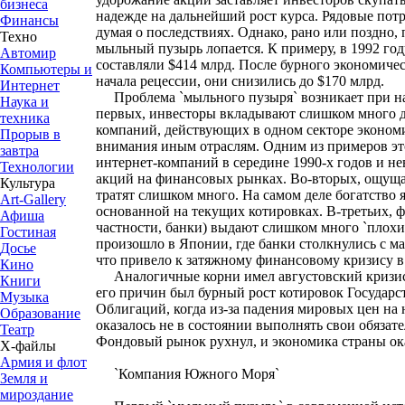
бизнеса
надежде на дальнейший рост курса. Рядовые потр
Финансы
думая о последствиях. Однако, рано или поздно,
Техно
мыльный пузырь лопается. К примеру, в 1992 го
Автомир
составляли $414 млрд. После бурного экономичес
Компьютеры и
начала рецессии, они снизились до $170 млрд.
Интернет
Проблема `мыльного пузыря` возникает при на
Наука и
первых, инвесторы вкладывают слишком много д
техника
компаний, действующих в одном секторе экономи
Прорыв в
внимания иным отраслям. Одним из примеров это
завтра
интернет-компаний в середине 1990-х годов и н
Технологии
акций на финансовых рынках. Во-вторых, ощуща
Культура
тратят слишком много. На самом деле богатство 
Art-Gallery
основанной на текущих котировках. В-третьих, 
Афиша
частности, банки) выдают слишком много `плохи
Гостиная
произошло в Японии, где банки столкнулись с м
Досье
что привело к затяжному финансовому кризису в 
Кино
Аналогичные корни имел августовский кризис 
Книги
его причин был бурный рост котировок Государ
Музыка
Облигаций, когда из-за падения мировых цен на 
Образование
оказалось не в состоянии выполнять свои обязат
Театр
Фондовый рынок рухнул, и экономика страны ока
Х-файлы
Армия и флот
`Компания Южного Моря`
Земля и
мироздание