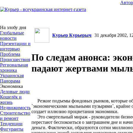
Авто
На злобу дня
Глобальные
Курьер Курьерыч
31 декабря 2002, 12
новости
Презентации и
интервью
Проблема
По следам анонса: эко
Происшествия
Региональная
падают жертвами мыл
хроника
Украинская
Панорама
Экономика
Деловые люди
Кошелёк и
Резкие подъемы фондовых рынков, которые о
жизнь
`экономическими мыльными пузырями`, крайне о
Недвижимость
создает иллюзию процветания экономики.
Строительство
Это смертельный мираж - руководители бизнес
и ремонт
перестают беспокоиться о завтрашнем дне и нач
Тенденции
деньги. Фактически, образуются сотни миллион
Фигуранты
удорожание акций заставляет инвесторов скупать