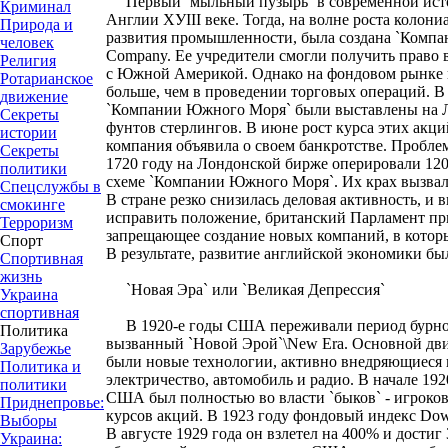
Первый `мыльный пузырь` в современной исто
Криминал
Англии ХУIII веке. Тогда, на волне роста колон
Природа и
развития промышленности, была создана `Компа
человек
Company. Ее учредители смогли получить право
Религия
с Южной Америкой. Однако на фондовом рынке 
Ротарианское
больше, чем в проведении торговых операций. В 
движение
`Компании Южного Моря` были выставлены на Л
Секреты
фунтов стерлингов. В июне рост курса этих акци
истории
компания объявила о своем банкротстве. Проблема
Секреты
1720 году на Лондонской бирже оперировали 12
политики
схеме `Компании Южного Моря`. Их крах вызвал
Спецслужбы в
В стране резко снизилась деловая активность, и 
смокинге
исправить положение, британский Парламент пр
Терроризм
запрещающее создание новых компаний, в которы
Спорт
В результате, развитие английской экономики бы
Спортивная
жизнь
`Новая Эра` или `Великая Депрессия`
Украина
спортивная
В 1920-е годы США переживали период бурног
Политика
вызванный `Новой Эрой`\New Era. Основной дви
Зарубежье
были новые технологии, активно внедряющиеся 
Политика и
электричество, автомобиль и радио. В начале 19
политики
США был полностью во власти `быков` - игроко
Приднепровье:
курсов акций. В 1923 году фондовый индекс Dow 
Выборы
В августе 1929 года он взлетел на 400% и достиг 
Украина: