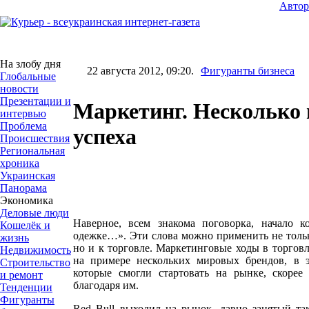
Авто
На злобу дня
22 августа 2012, 09:20.
Фигуранты бизнеса
Глобальные
новости
Презентации и
Маркетинг. Несколько
интервью
Проблема
успеха
Происшествия
Региональная
хроника
Украинская
Панорама
Экономика
Деловые люди
Наверное, всем знакома поговорка, начало к
Кошелёк и
одежке…». Эти слова можно применить не толь
жизнь
но и к торговле. Маркетинговые ходы в торговл
Недвижимость
на примере нескольких мировых брендов, в 
Строительство
которые смогли стартовать на рынке, скорее 
и ремонт
благодаря им.
Тенденции
Фигуранты
Red Bull выходил на рынок, давно занятый та