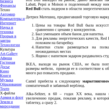
бизнеса
Labatt, Pepsi и Moison и поделенный между н
Финансы
Red
Bull
стать лидером в области энергетически
Техно
Автомир
Дитрих Матешиц, продвигавший торговую марку 
Компьютеры и
Интернет
Цены на товары Red Bull была искусст
Наука и
сравнению с ценами у конкурентов.
техника
Был уменьшен объем банок для напитка.
Прорыв в
Для рекламы энергетических качеств, Red 
завтра
похожим на батарейку.
Технологии
Напитки стали размещаться на полк
Культура
неожиданных местах
Art-Gallery
Ящики с напитком задаром раздавались сту
Афиша
Гостиная
IKEA, выходя на рынок США, не была попул
Досье
размеры мебели, приведя ее в соответствие к о
Кино
много раз повысить продажи.
Книги
Музыка
Camel прибегла к следующему
маркетингово
Образование
симпатичный и забавный верблюд.
Театр
Х-файлы
Alka-Seltzer, в 60 – годах XX века, нашла
Армия и флот
увеличению продаж, показав рекламу, в котор
Земля и
таблетку, а сразу 2.
мироздание