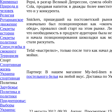
Криминал
Pepsi, в разгар Великой Депрессии, сумела обой
Природа и
Cola, продавая напиток в дважды более вместит
человек
что и у конкурента.
Религия
Snickers, пришедший на постсоветский рыно
Ротарианское
изначально был позиционирован как «оконча
движение
обеда», провалил свой старт на этом рынке. Л
Секреты
что необходимость в продукте аудитории была не
истории
и начала позиционирования шоколадки как м
Секреты
стали раскупать.
политики
Спецслужбы в
Tefal «выстрелил», только после того как начал д
смокинге
мойки.
Терроризм
Спорт
Спортивная
жизнь
Партнер: В нашем магазине
My-bed-linen
Украина
постельного белья
на любой вкус. Доставка по У
спортивная
Политика
Зарубежье
Политика и
политики
Приднепровье:
Выборы
Украина:
22 августа 2012, 09:20.
Автор:
Просмотров: 15