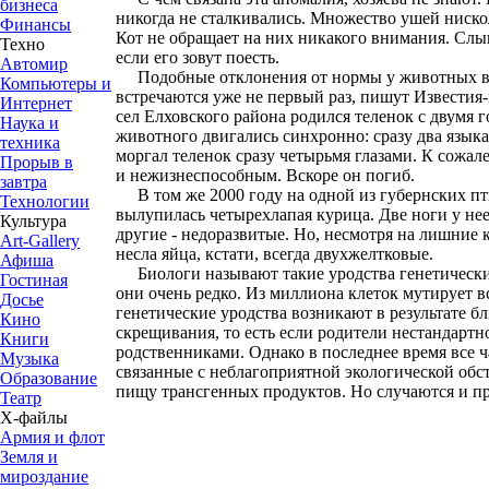
бизнеса
никогда не сталкивались. Множество ушей ниско
Финансы
Кот не обращает на них никакого внимания. Сл
Техно
если его зовут поесть.
Автомир
Подобные отклонения от нормы у животных в 
Компьютеры и
встречаются уже не первый раз, пишут Известия-
Интернет
сел Елховского района родился теленок с двумя 
Наука и
животного двигались синхронно: сразу два языка
техника
моргал теленок сразу четырьмя глазами. К сожа
Прорыв в
и нежизнеспособным. Вскоре он погиб.
завтра
В том же 2000 году на одной из губернских пт
Технологии
вылупилась четырехлапая курица. Две ноги у нее
Культура
другие - недоразвитые. Но, несмотря на лишние 
Art-Gallery
несла яйца, кстати, всегда двухжелтковые.
Афиша
Биологи называют такие уродства генетическ
Гостиная
они очень редко. Из миллиона клеток мутирует в
Досье
генетические уродства возникают в результате б
Кино
скрещивания, то есть если родители нестандарт
Книги
родственниками. Однако в последнее время все 
Музыка
связанные с неблагоприятной экологической обс
Образование
пищу трансгенных продуктов. Но случаются и п
Театр
Х-файлы
Армия и флот
Земля и
мироздание