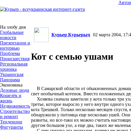
Авто
На злобу дня
Глобальные
Курьер Курьерыч
02 марта 2004, 17:4
новости
Презентации и
интервью
Проблема
Кот с семью ушами
Происшествия
Региональная
хроника
Украинская
Панорама
Экономика
В Самарской области от обыкновенных домашн
Деловые люди
свет необычный котенок. Вместо положенных дву
Кошелёк и
Хозяева сначала заметили у кота только три ух
жизнь
третье, которое выросло у него внутри одного ух
Недвижимость
кота Трешкой. Только несколько месяцев спустя,
Строительство
обнаружили у питомца еще несколько ушей. Они 
и ремонт
развиты, но все-таки их можно считать настоящ
Тенденции
другом большом ухе, а еще два, таких же маленьк
Фигуранты
С чем связана эта аномалия, хозяева не знают.