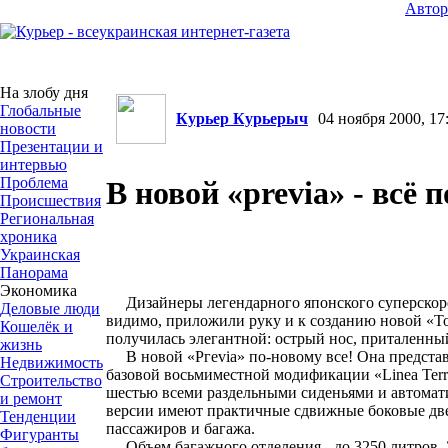
Авто
На злобу дня
Глобальные
Курьер Курьерыч
04 ноября 2000, 17
новости
Презентации и
интервью
Проблема
В новой «previa» - всё 
Происшествия
Региональная
хроника
Украинская
Панорама
Экономика
Дизайнеры легендарного японского суперскоро
Деловые люди
видимо, приложили руку и к созданию новой «Toy
Кошелёк и
получилась элегантной: острый нос, приталенный
жизнь
В новой «Ргеviа» по-новому все! Она представл
Недвижимость
базовой восьмиместной модификации «Linea Terra
Строительство
шестью всеми раздельными сиденьями и автомат
и ремонт
версии имеют практичные сдвижные боковые две
Тенденции
пассажиров и багажа.
Фигуранты
Объем багажного отделения - до 3250 литров. 