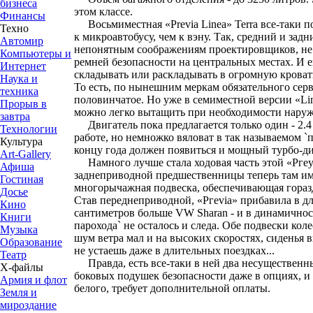
бизнеса
этом классе.
Финансы
Восьмиместная «Previa Linea» Terra все-таки п
Техно
к микроавтобусу, чем к вэну. Так, средний и зад
Автомир
непонятным соображениям проектировщиков, не
Компьютеры и
ремней безопасности на центральных местах. И е
Интернет
складывать или раскладывать в огромную кровать
Наука и
То есть, по нынешним меркам обязательного серв
техника
половинчатое. Но уже в семиместной версии «Li
Прорыв в
можно легко вытащить при необходимости наруж
завтра
Двигатель пока предлагается только один - 2.4 л
Технологии
работе, но немножко вяловат в так называемом `п
Культура
концу года должен появиться и мощный турбо-ди
Art-Gallery
Намного лучше стала ходовая часть этой «Ргеу
Афиша
заднеприводной предшественницы теперь там им
Гостиная
многорычажная подвеска, обеспечивающая гораз
Досье
Став переднеприводной, «Ргеviа» прибавила в дли
Кино
сантиметров больше VW Sharan - и в динамичнос
Книги
парохода` не осталось и следа. Обе подвески кол
Музыка
шум ветра мал и на высоких скоростях, сиденья 
Образование
не устаешь даже в длительных поездках...
Театр
Правда, есть все-таки в ней два несущественны
Х-файлы
боковых подушек безопасности даже в опциях, и 
Армия и флот
белого, требует дополнительной оплаты.
Земля и
мироздание