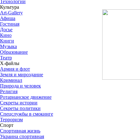
Технологии
Культура
Art-Gallery
Афиша
Гостиная
Досье
Кино
Книги
Музыка
Образование
Театр
Х-файлы
Армия и флот
Земля и мироздание
Криминал
Природа и человек
Религия
Ротарианское движение
Секреты истории
Секреты политики
Спецслужбы в смокинге
Терроризм
Спорт
Спортивная жизнь
Украина спортивная