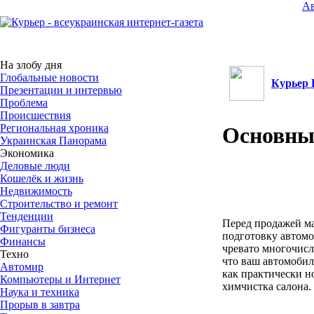
А
На злобу дня
Глобальные новости
Курьер
Презентации и интервью
Проблема
Происшествия
Региональная хроника
Основны
Украинская Панорама
Экономика
Деловые люди
Кошелёк и жизнь
Недвижимость
Строительство и ремонт
Тенденции
Перед продажей ма
Фигуранты бизнеса
подготовку автомо
Финансы
чревато многочисл
Техно
что ваш автомобил
Автомир
как практически но
Компьютеры и Интернет
химчистка салона. 
Наука и техника
Прорыв в завтра