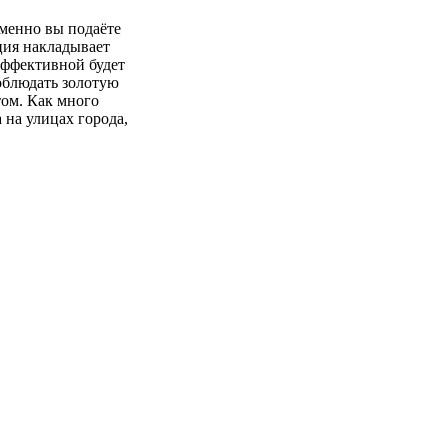
именно вы подаёте
ция накладывает
эффективной будет
облюдать золотую
том. Как много
на улицах города,