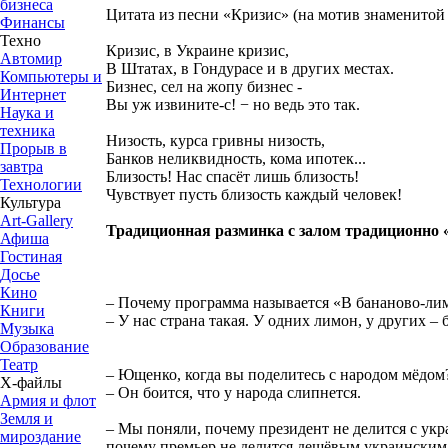
бизнеса
Цитата из песни «Кризис» (на мотив знаменитой 
Финансы
Техно
Кризис, в Украине кризис,
Автомир
В Штатах, в Гондурасе и в других местах.
Компьютеры и
Бизнес, сел на жопу бизнес -
Интернет
Вы уж извините-с! − но ведь это так.
Наука и
техника
Низость, курса гривны низость,
Прорыв в
Банков неликвидность, кома ипотек...
завтра
Близость! Нас спасёт лишь близость!
Технологии
Чувствует пусть близость каждый человек!
Культура
Art-Gallery
Традиционная разминка с залом традиционно «
Афиша
Гостиная
Досье
Кино
– Почему программа называется «В бананово-ли
Книги
– У нас страна такая. У одних лимон, у других – 
Музыка
Образование
Театр
– Ющенко, когда вы поделитесь с народом мёдом
Х-файлы
– Он боится, что у народа слипнется.
Армия и флот
Земля и
– Мы поняли, почему президент не делится с ук
мироздание
почему премьер не делится дешёвым украинским