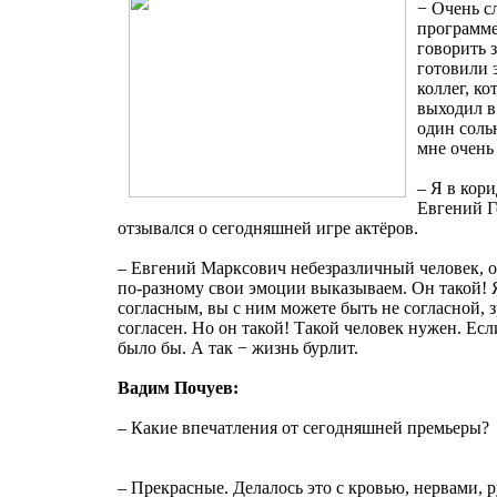
− Очень с
программе
говорить 
готовили 
коллег, к
выходил в
один соль
мне очень
– Я в кор
Евгений Г
отзывался о сегодняшней игре актёров.
– Евгений Марксович небезразличный человек, о
по-разному свои эмоции выказываем. Он такой! 
согласным, вы с ним можете быть не согласной, 
согласен. Но он такой! Такой человек нужен. Ес
было бы. А так − жизнь бурлит.
Вадим Почуев:
– Какие впечатления от сегодняшней премьеры?
– Прекрасные. Делалось это с кровью, нервами, р