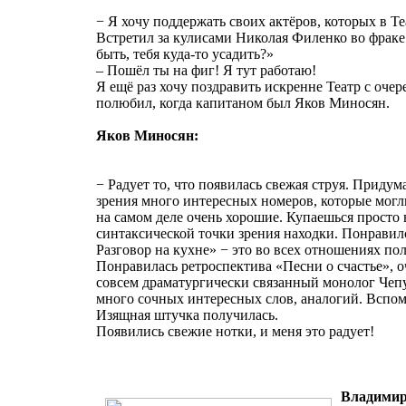
− Я хочу поддержать своих актёров, которых в Т
Встретил за кулисами Николая Филенко во фраке
быть, тебя куда-то усадить?»
– Пошёл ты на фиг! Я тут работаю!
Я ещё раз хочу поздравить искренне Театр с оче
полюбил, когда капитаном был Яков Миносян.
Яков Миносян:
− Радует то, что появилась свежая струя. Придум
зрения много интересных номеров, которые могли
на самом деле очень хорошие. Купаешься просто 
синтаксической точки зрения находки. Понравил
Разговор на кухне» − это во всех отношениях по
Понравилась ретроспектива «Песни о счастье», 
совсем драматургически связанный монолог Чеп
много сочных интересных слов, аналогий. Вспо
Изящная штучка получилась.
Появились свежие нотки, и меня это радует!
Владимир