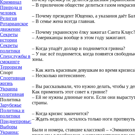
Криминал
– В приличном обществе делиться газом некраси
Природа и
человек
– Почему президент Ющенко, а указания даёт Ба
Религия
– В семье жена всегда главная.
Ротарианское
движение
– Почему украинскую ёлку зажигал Санта Клаус
Секреты
– Американцы вообще в этом году зажигают.
истории
Секреты
– Когда упадёт доллар и поднимется гривна?
политики
– У нас всё поднимется, когда появятся свободн
Спецслужбы в
зоны.
смокинге
Терроризм
– Как жить красивым девушкам во время кризиса
Спорт
– Несколько интенсивнее.
Спортивная
жизнь
– Вы рассказывали, что нужно делать, чтобы у д
Украина
Как применить этот совет к гривне?
спортивная
– Ей не нужны длинные ноги. Если они вырастут
Политика
страны.
Зарубежье
Политика и
– Когда кризис закончится?
политики
– Ждать недолго, осталось только ноги протянуть
Приднепровье:
Выборы
Были и номера, ставшие классикой – «Эмманюэль
Украина: