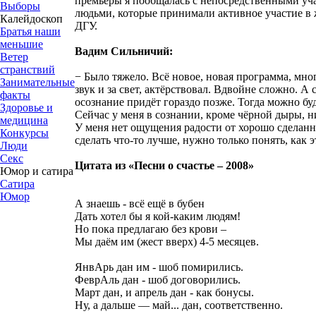
премьеры я пообщалась с непосредственными у
Выборы
людьми, которые принимали активное участие в
Калейдоскоп
ДГУ.
Братья наши
меньшие
Вадим Сильничий:
Ветер
странствий
− Было тяжело. Всё новое, новая программа, мно
Занимательные
звук и за свет, актёрствовал. Вдвойне сложно. А
факты
осознание придёт гораздо позже. Тогда можно буд
Здоровье и
Сейчас у меня в сознании, кроме чёрной дыры, н
медицина
У меня нет ощущения радости от хорошо сделанн
Конкурсы
сделать что-то лучше, нужно только понять, как э
Люди
Секс
Цитата из «Песни о счастье – 2008»
Юмор и сатира
Сатира
Юмор
А знаешь - всё ещё в бубен
Дать хотел бы я кой-каким людям!
Но пока предлагаю без крови –
Мы даём им (жест вверх) 4-5 месяцев.
ЯнвАрь дан им - шоб помирились.
ФеврАль дан - шоб договорились.
Март дан, и апрель дан - как бонусы.
Ну, а дальше — май... дан, соответственно.