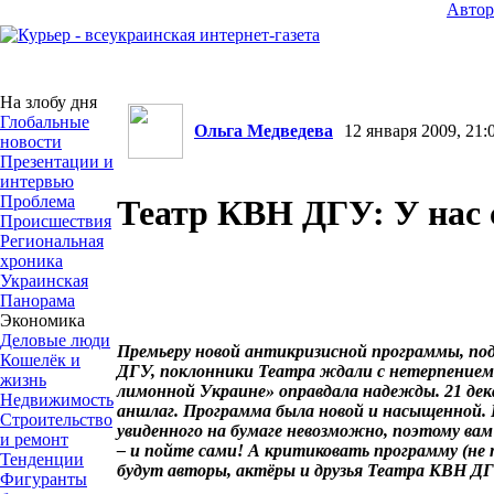
Авто
На злобу дня
Глобальные
Ольга Медведева
12 января 2009, 21:
новости
Презентации и
интервью
Проблема
Театр КВН ДГУ: У нас
Происшествия
Региональная
хроника
Украинская
Панорама
Экономика
Деловые люди
Премьеру новой антикризисной программы, п
Кошелёк и
ДГУ, поклонники Театра ждали с нетерпением.
жизнь
лимонной Украине» оправдала надежды. 21 дека
Недвижимость
аншлаг. Программа была новой и насыщенной.
Строительство
увиденного на бумаге невозможно, поэтому вам
и ремонт
– и пойте сами! А критиковать программу (не 
Тенденции
будут авторы, актёры и друзья Театра КВН ДГ
Фигуранты