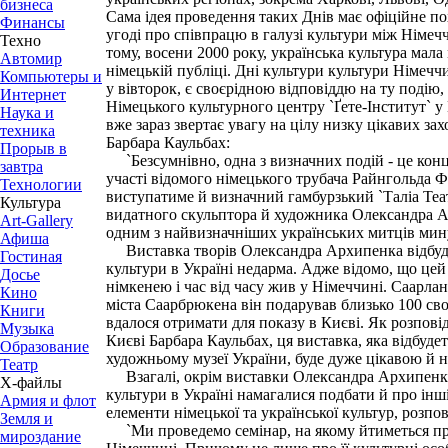
бизнеса
Сама ідея проведення таких Днів має офіційне по
Финансы
угоді про співпрацю в галузі культури між Німе
Техно
тому, восени 2000 року, українська культура мал
Автомир
німецькій публіці. Дні культури культури Німеччи
Компьютеры и
у вівторок, є своєрідною відповіддю на ту подію,
Интернет
Німецького культурного центру `Ґете-Інститут` у
Наука и
вже зараз звертає увагу на цілу низку цікавих захо
техника
Барбара Каульбах:
Прорыв в
`Безсумнівно, одна з визначних подій - це конц
завтра
участі відомого німецького трубача Райнгольда Ф
Технологии
виступатиме й визначний гамбурзький `Таліа Теат
Культура
видатного скульптора й художника Олександра А
Art-Gallery
одним з найвизначніших українських митців мину
Афиша
Виставка творів Олександра Архипенка відбудет
Гостиная
культури в Україні недарма. Адже відомо, що це
Досье
німкенею і час від часу жив у Німеччині. Саарла
Кино
міста Саарбрюкена він подарував близько 100 свої
Книги
вдалося отримати для показу в Києві. Як розповід
Музыка
Києві Барбара Каульбах, ця виставка, яка відбуд
Образование
художньому музеї України, буде дуже цікавою й
Театр
Взагалі, окрім виставки Олександра Архипенка,
Х-файлы
культури в Україні намагалися подбати й про інші
Армия и флот
елементи німецької та української культур, розпо
Земля и
`Ми проведемо семінар, на якому йтиметься про
мироздание