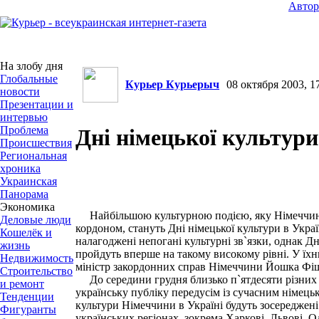
Авто
На злобу дня
Глобальные
Курьер Курьерыч
08 октября 2003, 17
новости
Презентации и
интервью
Проблема
Дні німецької культури
Происшествия
Региональная
хроника
Украинская
Панорама
Экономика
Найбільшою культурною подією, яку Німеччина
Деловые люди
кордоном, стануть Дні німецької культури в Укра
Кошелёк и
налагоджені непогані культурні зв`язки, однак Д
жизнь
пройдуть вперше на такому високому рівні. У їхнь
Недвижимость
міністр закордонних справ Німеччини Йошка Фі
Строительство
До середини грудня близько п`ятдесяти різних 
и ремонт
українську публіку передусім із сучасним німец
Тенденции
культури Німеччини в Україні будуть зосереджені
Фигуранты
українських регіонах, зокрема Харкові, Львові, О