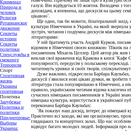
Німеччині. Причому не лише про її культурні особ
Криминал
галузі. Він відбудеться 10 жовтня. Виходячи з тог
Природа и
доповідачі, я впевнена, що дискусія на цьому сем
человек
цікавою`.
Религия
Ще один, так би мовити, білатеральний захід, я
Ротарианское
культури Німеччини в Україні, на який звернула у
движение
зустріч, читання і подіумна дискусія між німець
Секреты
літераторами:
истории
У ній братимуть участь Андрій Курков, письмен
Секреты
відомим в Німеччині своєю книжкою `Пікнік на л
политики
письменник Міхаель Целлер. Цей автор рік жив і
Спецслужбы в
виклав свої враження від Кракова в книзі `Кафе Є
смокинге
популярності, передусім у польському перекладі
Терроризм
читатимуть уривки зі своїх творів, спілкуватимут
Спорт
Дуже важливо, підкреслила Барбара Каульбах, що
Спортивная
дискусії з`явилися нові цікаві думки, як зробити 
жизнь
література стала популярнішою в Німеччині, а нім
Украина
правило, українським читачам відома класична ні
спортивная
сучасних німецьких письменників в Україні знаю
Политика
німецька культура, користується в української п
Зарубежье
переконана Барбара Каульбах:
Политика и
`Як показує наш досвід, інтерес до німецької к
политики
Практично всі заходи, які ми організовуємо, про
Приднепровье:
глядацьких та концертних залах. Що нас особливо 
Выборы
відвідує багато молодих людей. Інформація про н
Украина: