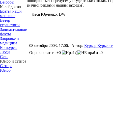
поширюється передусім у студентських колах. І ц
Выборы
значної реклами нашим заходам`.
Калейдоскоп
Братья наши
Леся Юрченко. DW
меньшие
Ветер
странствий
Занимательные
факты
Здоровье и
медицина
08 октября 2003, 17:06.
Автор:
Курьер Курьеры
Конкурсы
Люди
Оценка статьи: +0
-0
Секс
Юмор и сатира
Сатира
Юмор