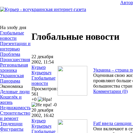
Авто
На злобу дня
Глобальные
Глобальные новости
новости
Презентации и
интервью
Проблема
22 декабря
Происшествия
2002, 11:54
Региональная
Курьер
Украина – страна п
хроника
Курьерыч
Оценивая свою жиз
Украинская
Глобальные
проявляют больше 
Панорама
новости
большинства стран
Экономика
Просмотров:
Комментарии (0)
Деловые люди
561
Кошелёк и
+0
жизнь
-0
Недвижимость
20 декабря
Строительство
2002, 16:42
и ремонт
Курьер
Fatf ввела санкци
Тенденции
Курьерыч
Они включают в се
Фигуранты
Глобальные