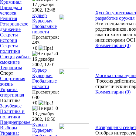
Криминал
17 декабря
Природа и
2002, 12:48
Хусейн уничтожает
человек
Курьер
разработке оружия
Религия
Курьерыч
Эти специалисты в
Ротарианское
Глобальные
родственников, во
движение
новости
власти хотят воспр
Секреты
Просмотров:
инспекторами ОО
истории
483
Комментарии (0)
Секреты
+0
политики
-0
Спецслужбы в
16 декабря
смокинге
2002, 12:01
Терроризм
Курьер
Спорт
Курьерыч
Москва стала лучш
Спортивная
Глобальные
`Росссия действит
жизнь
новости
стратегический па
Украина
Просмотров:
Комментарии (0)
спортивная
630
Политика
+0
Зарубежье
-0
Политика и
13 декабря
политики
2002, 16:56
Приднепровье:
Курьер
Возвращены секрет
Выборы
Курьерыч
Отобрав интересу
Украина:
Глобальные