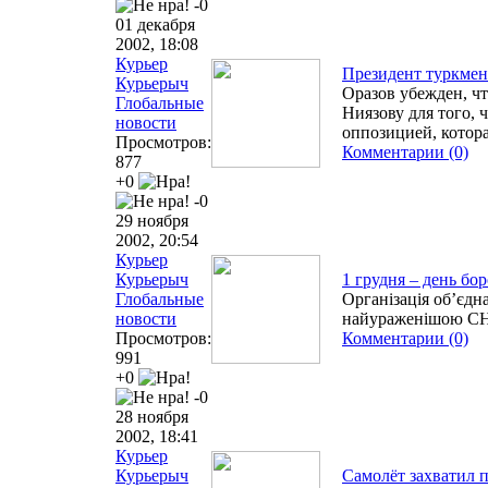
-0
01 декабря
2002, 18:08
Курьер
Президент туркмен
Курьерыч
Оразов убежден, ч
Глобальные
Ниязову для того, 
новости
оппозицией, котора
Просмотров:
Комментарии (0)
877
+0
-0
29 ноября
2002, 20:54
Курьер
Курьерыч
1 грудня – день бор
Глобальные
Організація об’єдн
новости
найураженішою СН
Просмотров:
Комментарии (0)
991
+0
-0
28 ноября
2002, 18:41
Курьер
Курьерыч
Самолёт захватил 