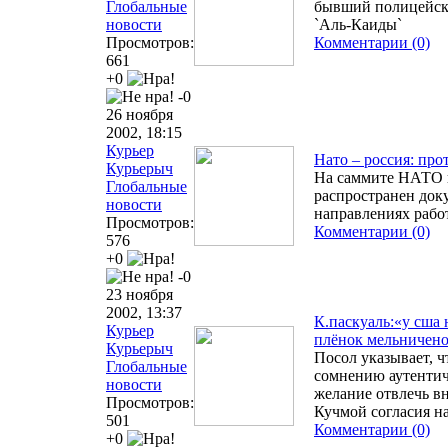
Глобальные
бывший полицейски
новости
`Аль-Каиды`
Просмотров:
Комментарии (0)
661
+0
-0
26 ноября
2002, 18:15
Курьер
Нато – россия: про
Курьерыч
На саммите НАТО в
Глобальные
распространен док
новости
направлениях раб
Просмотров:
Комментарии (0)
576
+0
-0
23 ноября
2002, 13:37
К.паскуаль:«у сша 
Курьер
плёнок мельничен
Курьерыч
Посол указывает, ч
Глобальные
сомнению аутентич
новости
желание отвлечь в
Просмотров:
Кучмой согласия н
501
Комментарии (0)
+0