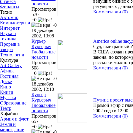
ведущих бизнес с 
бизнеса
новости
регулярных данных
Финансы
Просмотров:
Комментарии (0)
Техно
570
Автомир
+0
Компьютеры и
-0
Интернет
19 декабря
Наука и
2002, 13:08
техника
Курьер
America online зас
Прорыв в
Курьерыч
Суд, выигранный A
завтра
Глобальные
В США создан пре
Технологии
новости
закона, по котором
Культура
Просмотров:
рассылки можно тр
Art-Gallery
508
Комментарии (0)
Афиша
+0
Гостиная
-0
Досье
18 декабря
Кино
2002, 12:10
Книги
Курьер
Музыка
Курьерыч
Путина просят выс
Образование
Глобальные
Прямой эфир с глав
Театр
новости
2002 года в 12:00
Х-файлы
Просмотров:
Комментарии (0)
Армия и флот
657
Земля и
+0
мироздание
-0