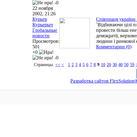
-0
22 ноября
2002, 21:26
Курьер
Співпраця україни і
Курьерыч
`Відбиваючи цілі п
Глобальные
провести більш ене
новости
демократії, верхов
Просмотров:
людини і ринкової 
501
Комментарии (0)
+0
-0
Страницы:
<<
<
1
2
3
4
5
6
7
8
9
10
20
30
40
50
59
Разработка сайтов FlexSolution