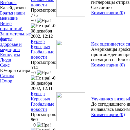
гитлеровцы отправ
Выборы
новости
Саксонию
Калейдоскоп
Просмотров:
Комментарии (0)
Братья наши
775
меньшие
+0
Ветер
-0
странствий
08 декабря
Занимательные
2002, 12:12
факты
Курьер
Как оценивается с
Здоровье и
Курьерыч
Американцы арабск
медицина
Глобальные
происхождения пр
Конкурсы
новости
ситуацию на Ближ
Люди
Просмотров:
Комментарии (0)
Секс
514
Юмор и сатира
+0
Сатира
-0
Юмор
08 декабря
2002, 12:11
Курьер
Курьерыч
Улучшился визовы
Глобальные
До сегодняшнего д
новости
выдавалась максим
Просмотров:
Комментарии (0)
869
+0