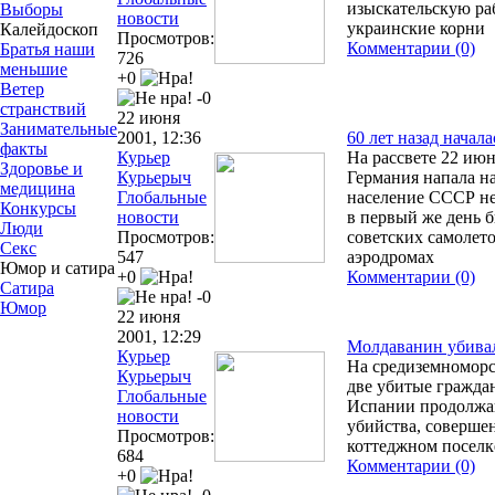
изыскательскую ра
Выборы
новости
украинские корни
Калейдоскоп
Просмотров:
Комментарии (0)
Братья наши
726
меньшие
+0
Ветер
-0
странствий
22 июня
Занимательные
2001, 12:36
60 лет назад начал
факты
Курьер
На рассвете 22 июн
Здоровье и
Курьерыч
Германия напала н
медицина
Глобальные
население СССР не
Конкурсы
новости
в первый же день 
Люди
Просмотров:
советских самолето
Секс
547
аэродромах
Юмор и сатира
+0
Комментарии (0)
Сатира
-0
Юмор
22 июня
2001, 12:29
Молдаванин убива
Курьер
На средиземноморс
Курьерыч
две убитые граждан
Глобальные
Испании продолжаю
новости
убийства, совершен
Просмотров:
коттеджном поселк
684
Комментарии (0)
+0