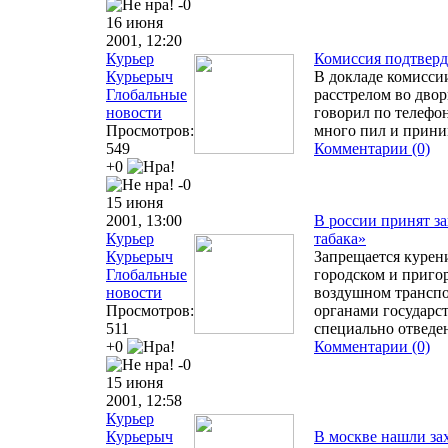
-0
16 июня
2001, 12:20
Курьер
Комиссия подтвер
Курьерыч
В докладе комиссии
Глобальные
расстрелом во двор
новости
говорил по телефо
Просмотров:
много пил и прини
549
Комментарии (0)
+0
-0
15 июня
2001, 13:00
В россии принят з
Курьер
табака»
Курьерыч
Запрещается курени
Глобальные
городском и приго
новости
воздушном транспо
Просмотров:
органами государс
511
специально отведе
+0
Комментарии (0)
-0
15 июня
2001, 12:58
Курьер
Курьерыч
В москве нашли за