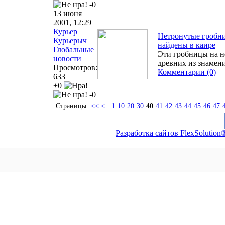
-0
13 июня
2001, 12:29
Курьер
Нетронутые гробн
Курьерыч
найдены в каире
Глобальные
Эти гробницы на н
новости
древних из знамен
Просмотров:
Комментарии (0)
633
+0
-0
Страницы:
<<
<
1
10
20
30
40
41
42
43
44
45
46
47
Разработка сайтов FlexSolution