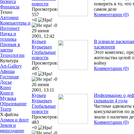
бизнеса
новости
поверить в то, что
Финансы
Просмотров:
самом деле
Техно
557
Комментарии (0)
Автомир
+0
Компьютеры и
-0
Интернет
29 июня
Наука и
2001, 12:42
техника
Курьер
В израиле раскопа
Прорыв в
Курьерыч
хасмонеев
завтра
Глобальные
Этот комплекс, пр
Технологии
новости
жительства целой
Культура
Просмотров:
войну
Art-Gallery
495
Комментарии (0)
Афиша
+0
Гостиная
-0
Досье
26 июня
Кино
2001, 13:11
Книги
Курьер
Информацию о дефе
Музыка
Курьерыч
скрывали 4 года
Образование
Глобальные
Частные адвокаты 
Театр
новости
консультантов по 
Х-файлы
Просмотров:
знали о наличии де
Армия и флот
483
Комментарии (0)
Земля и
+0
мироздание
-0