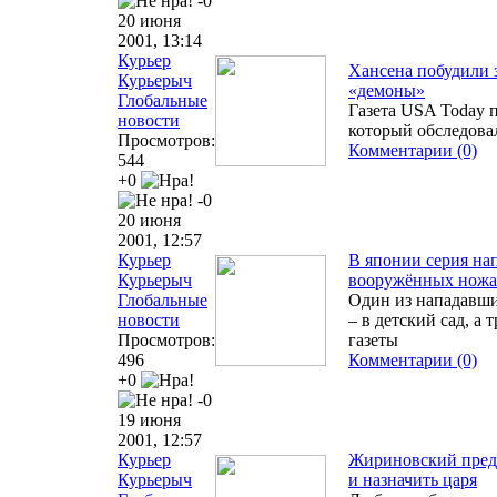
-0
20 июня
2001, 13:14
Курьер
Хансена побудили
Курьерыч
«демоны»
Глобальные
Газета USA Today п
новости
который обследова
Просмотров:
Комментарии (0)
544
+0
-0
20 июня
2001, 12:57
Курьер
В японии серия на
Курьерыч
вооружённых нож
Глобальные
Один из нападавши
новости
– в детский сад, а
Просмотров:
газеты
496
Комментарии (0)
+0
-0
19 июня
2001, 12:57
Курьер
Жириновский предл
Курьерыч
и назначить царя