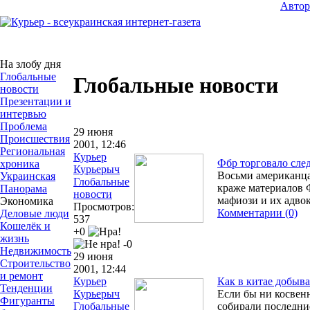
Авто
На злобу дня
Глобальные
Глобальные новости
новости
Презентации и
интервью
Проблема
29 июня
Происшествия
2001, 12:46
Региональная
Курьер
Фбр торговало сле
хроника
Курьерыч
Восьми американца
Украинская
Глобальные
краже материалов 
Панорама
новости
мафиози и их адво
Экономика
Просмотров:
Комментарии (0)
Деловые люди
537
Кошелёк и
+0
жизнь
-0
Недвижимость
29 июня
Строительство
2001, 12:44
и ремонт
Курьер
Как в китае добыв
Тенденции
Курьерыч
Если бы ни косвен
Фигуранты
Глобальные
собирали последние