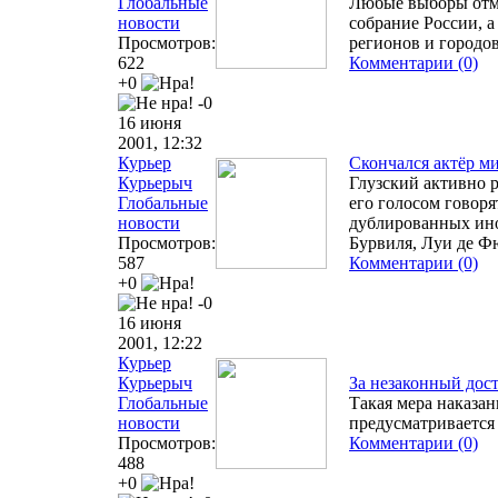
Глобальные
Любые выборы отм
новости
собрание России, 
Просмотров:
регионов и городо
622
Комментарии (0)
+0
-0
16 июня
2001, 12:32
Курьер
Скончался актёр м
Курьерыч
Глузский активно р
Глобальные
его голосом говор
новости
дублированных ино
Просмотров:
Бурвиля, Луи де Ф
587
Комментарии (0)
+0
-0
16 июня
2001, 12:22
Курьер
Курьерыч
За незаконный дост
Глобальные
Такая мера наказан
новости
предусматривается
Просмотров:
Комментарии (0)
488
+0