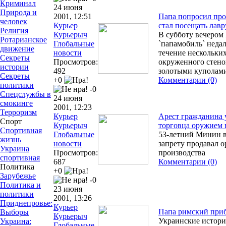
Криминал
24 июня
Природа и
2001, 12:51
Папа попросил про
человек
Курьер
стал посещать лавр
Религия
Курьерыч
В субботу вечером
Ротарианское
Глобальные
`папамобиль` недал
движение
новости
течение нескольких
Секреты
Просмотров:
окруженного стено
истории
492
золотыми куполам
Секреты
+0
Комментарии (0)
политики
-0
Спецслужбы в
24 июня
смокинге
2001, 12:23
Терроризм
Курьер
Арест гражданина 
Спорт
Курьерыч
торговца оружием 
Спортивная
Глобальные
53-летний Минин 
жизнь
новости
запрету продавал 
Украина
Просмотров:
производства
спортивная
687
Комментарии (0)
Политика
+0
Зарубежье
-0
Политика и
23 июня
политики
2001, 13:26
Приднепровье:
Курьер
Папа римский при
Выборы
Курьерыч
Украинские истор
Украина:
Глобальные