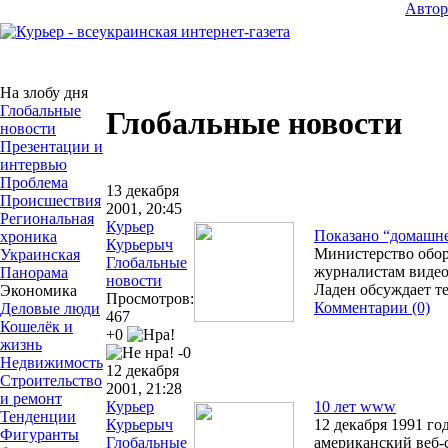
Авто
На злобу дня
Глобальные
Глобальные новости
новости
Презентации и
интервью
Проблема
13 декабря
Происшествия
2001, 20:45
Региональная
Курьер
Показано “домашне
хроника
Курьерыч
Министерство обо
Украинская
Глобальные
журналистам видео
Панорама
новости
Ладен обсуждает 
Экономика
Просмотров:
Комментарии (0)
Деловые люди
467
Кошелёк и
+0
жизнь
-0
Недвижимость
12 декабря
Строительство
2001, 21:28
и ремонт
Курьер
10 лет www
Тенденции
Курьерыч
12 декабря 1991 го
Фигуранты
Глобальные
американский веб-