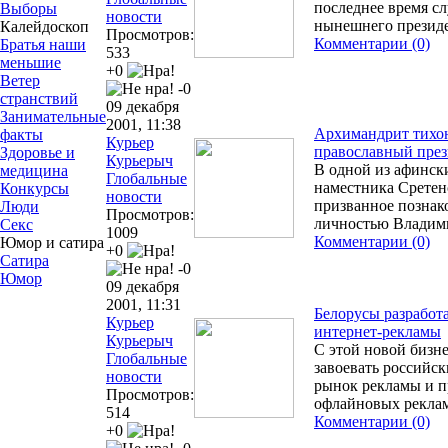
последнее время с
Выборы
новости
нынешнего презид
Калейдоскоп
Просмотров:
Комментарии (0)
Братья наши
533
меньшие
+0
Ветер
-0
странствий
09 декабря
Занимательные
2001, 11:38
Архимандрит тихон
факты
Курьер
православный през
Здоровье и
Курьерыч
В одной из афинск
медицина
Глобальные
наместника Сретен
Конкурсы
новости
призванное познак
Люди
Просмотров:
личностью Владим
Секс
1009
Комментарии (0)
Юмор и сатира
+0
Сатира
-0
Юмор
09 декабря
2001, 11:31
Белорусы разработ
Курьер
интернет-рекламы
Курьерыч
С этой новой бизн
Глобальные
завоевать российск
новости
рынок рекламы и п
Просмотров:
офлайновых рекла
514
Комментарии (0)
+0