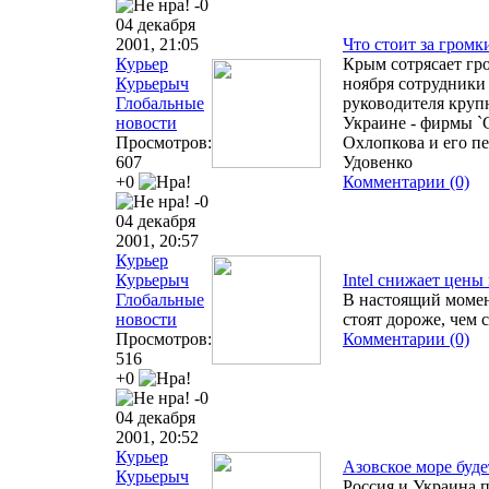
-0
04 декабря
2001, 21:05
Что стоит за гром
Курьер
Крым сотрясает гр
Курьерыч
ноября сотрудники
Глобальные
руководителя круп
новости
Украине - фирмы `
Просмотров:
Охлопкова и его п
607
Удовенко
+0
Комментарии (0)
-0
04 декабря
2001, 20:57
Курьер
Курьерыч
Intel снижает цены н
Глобальные
В настоящий момен
новости
стоят дороже, чем 
Просмотров:
Комментарии (0)
516
+0
-0
04 декабря
2001, 20:52
Курьер
Азовское море буд
Курьерыч
Россия и Украина 