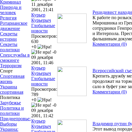
Криминал
11 декабря
Природа и
2001, 21:41
Рецидивист находил
человек
Курьер
К работе по розыск
Религия
Курьерыч
Мирошника из Гре
Ротарианское
Глобальные
сотрудники Генпр
движение
новости
и Интерпола. Прес
Секреты
Просмотров:
фальшивым докуме
истории
630
Комментарии (0)
Секреты
+0
политики
-0
Спецслужбы в
09 декабря
смокинге
2001, 11:46
Терроризм
Курьер
Всероссийский съе
Спорт
Курьерыч
Крепить дружбу ме
Спортивная
Глобальные
продолжат на торж
жизнь
новости
сало в буфет уже з
Украина
Просмотров:
Комментарии (0)
спортивная
789
Политика
+0
Зарубежье
-0
Политика и
09 декабря
политики
2001, 11:42
Приднепровье:
Курьер
Владимир путин бу
Выборы
Курьерыч
Этот вывод породи
Украина:
Глобальные