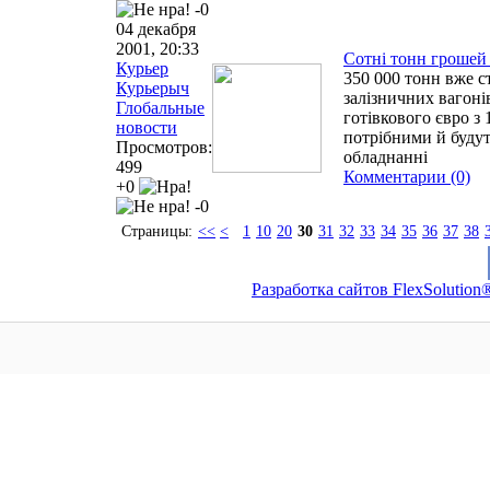
-0
04 декабря
2001, 20:33
Сотні тонн грошей 
Курьер
350 000 тонн вже с
Курьерыч
залізничних вагоні
Глобальные
готівкового євро з 
новости
потрібними й будут
Просмотров:
обладнанні
499
Комментарии (0)
+0
-0
Страницы:
<<
<
1
10
20
30
31
32
33
34
35
36
37
38
Разработка сайтов FlexSolution