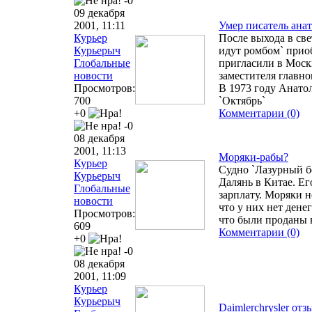
-0
09 декабря
2001, 11:11
Умер писатель ана
Курьер
После выхода в све
Курьерыч
идут ромбом` прио
Глобальные
пригласили в Моск
новости
заместителя главно
Просмотров:
В 1973 году Анато
700
`Октябрь`
+0
Комментарии (0)
-0
08 декабря
2001, 11:13
Моряки-рабы?
Курьер
Судно `Лазурный бе
Курьерыч
Далянь в Китае. Ег
Глобальные
зарплату. Моряки н
новости
что у них нет дене
Просмотров:
что были проданы 
609
Комментарии (0)
+0
-0
08 декабря
2001, 11:09
Курьер
Курьерыч
Daimlerchrysler от