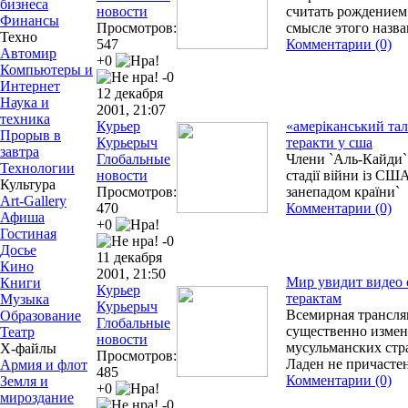
бизнеса
новости
считать рождением
Финансы
Просмотров:
смысле этого назв
Техно
547
Комментарии (0)
Автомир
+0
Компьютеры и
-0
Интернет
12 декабря
Наука и
2001, 21:07
техника
Курьер
«амеріканський тал
Прорыв в
Курьерыч
теракти у сша
завтра
Глобальные
Члени `Аль-Кайди` 
Технологии
новости
стадії війни із СШ
Культура
Просмотров:
занепадом країни`
Art-Gallery
470
Комментарии (0)
Афиша
+0
Гостиная
-0
Досье
11 декабря
Кино
2001, 21:50
Мир увидит видео 
Книги
Курьер
терактам
Музыка
Курьерыч
Всемирная трансля
Образование
Глобальные
существенно измен
Театр
новости
мусульманских стра
Х-файлы
Просмотров:
Ладен не причастен
Армия и флот
485
Комментарии (0)
Земля и
+0
мироздание
-0