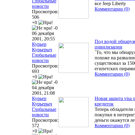
Глобальные
все Jeep Liberty
новости
Комментарии (0)
Просмотров:
506
+0
-0
06 декабря
2001, 20:55
Под водой обнаруж
Курьер
цивилизации
Курьерыч
`То, что мы обнару
Глобальные
похоже на развали
новости
существовал за 15
Просмотров:
египетских пирами
693
Комментарии (0)
+0
-0
04 декабря
2001, 21:08
Курьер
Новая защита visa 
Курьерыч
кредиток
Глобальные
Теперь обладатели 
новости
покупки в интернет
Просмотров:
деньги окажутся ле
572
Комментарии (0)
+0