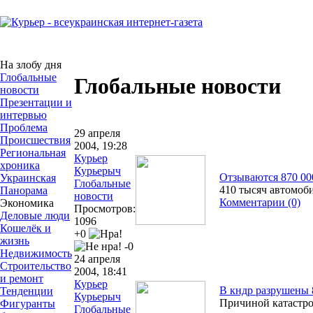
На злобу дня
Глобальные
Глобальные новости
новости
Презентации и
интервью
Проблема
29 апреля
Происшествия
2004, 19:28
Региональная
Курьер
хроника
Курьерыч
Отзываются 870 000 
Украинская
Глобальные
410 тысяч автомоб
Панорама
новости
Комментарии (0)
Экономика
Просмотров:
Деловые люди
1096
Кошелёк и
+0
жизнь
-0
Недвижимость
24 апреля
Строительство
2004, 18:41
и ремонт
Курьер
В кндр разрушены 
Тенденции
Курьерыч
Причиной катастро
Фигуранты
Глобальные