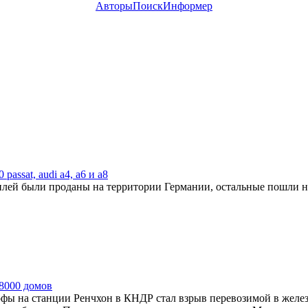
Авторы
Поиск
Информер
passat, audi а4, а6 и а8
илей были проданы на территории Германии, остальные пошли н
8000 домов
фы на станции Ренчхон в КНДР стал взрыв перевозимой в жел