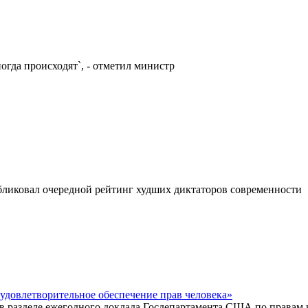
огда происходят`, - отметил министр
бликовал очередной рейтинг худших диктаторов современности
еудовлетворительное обеспечение прав человека»
 в разделе ежегодного доклада Госдепартамента США по правам ч