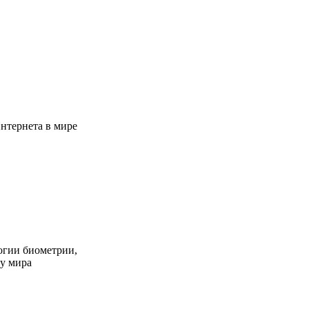
Интернета в мире
огии биометрии,
ту мира