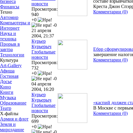
составе взрывчатк
бизнеса
новости
Креста Джон Спэр
Финансы
Просмотров:
Комментарии (0)
Техно
940
Автомир
+0
Компьютеры и
-0
Интернет
21 апреля
Наука и
2004, 21:37
техника
Курьер
Прорыв в
Курьерыч
Ебрр сформулирова
завтра
Глобальные
завершение налого
Технологии
новости
Комментарии (0)
Культура
Просмотров:
Art-Gallery
732
Афиша
+0
Гостиная
-0
Досье
04 апреля
Кино
2004, 16:20
Книги
Курьер
Музыка
Курьерыч
«каспий должен ст
Образование
Глобальные
В Москве с первы
Театр
новости
Комментарии (0)
Х-файлы
Просмотров:
Армия и флот
699
Земля и
+0
мироздание
-0