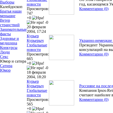
Выборы
новости
год, касающемся У
Калейдоскоп
Просмотров:
Комментарии (0)
Братья наши
747
меньшие
+0
Ветер
-0
странствий
20 февраля
Занимательные
2004, 17:24
факты
Курьер
Здоровье и
Курьерыч
Украино-немецкие 
медицина
Глобальные
Президент Украины
Конкурсы
новости
консультаций на в
Люди
Просмотров:
Комментарии (0)
Секс
665
Юмор и сатира
+0
Сатира
-0
Юмор
18 февраля
2004, 18:20
Курьер
Курьерыч
Россияне на после
Глобальные
Компания Ipsos-Rei
новости
считают наиболее 
Просмотров:
Комментарии (0)
565
+0