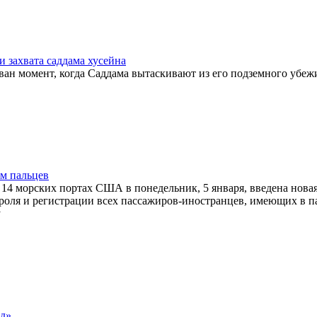
 захвата саддама хусейна
ван момент, когда Саддама вытаскивают из его подземного убе
ам пальцев
 14 морских портах США в понедельник, 5 января, введена нова
троля и регистрации всех пассажиров-иностранцев, имеющих в п
у
ёд»