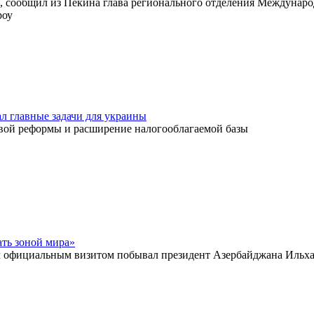
и, сообщил из Пекина глава регионального отделения Междунар
роу
л главные задачи для украины
вой реформы и расширение налогооблагаемой базы
ать зоной мира»
м официальным визитом побывал президент Азербайджана Ильх