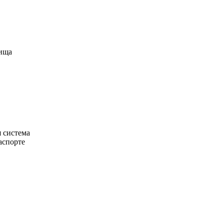
жища
я система
аспорте