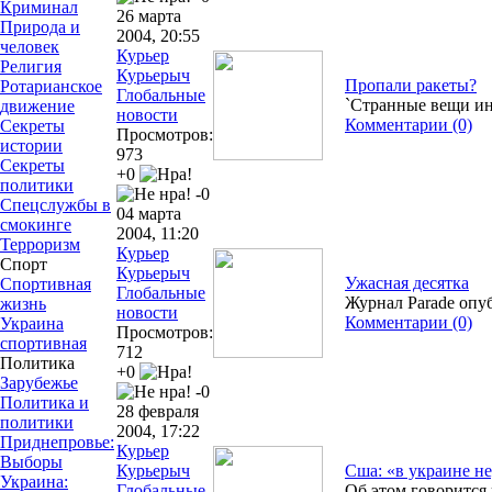
Криминал
26 марта
Природа и
2004, 20:55
человек
Курьер
Религия
Курьерыч
Пропали ракеты?
Ротарианское
Глобальные
`Странные вещи ин
движение
новости
Комментарии (0)
Секреты
Просмотров:
истории
973
Секреты
+0
политики
-0
Спецслужбы в
04 марта
смокинге
2004, 11:20
Терроризм
Курьер
Спорт
Курьерыч
Ужасная десятка
Спортивная
Глобальные
Журнал Parade опу
жизнь
новости
Комментарии (0)
Украина
Просмотров:
спортивная
712
Политика
+0
Зарубежье
-0
Политика и
28 февраля
политики
2004, 17:22
Приднепровье:
Курьер
Выборы
Курьерыч
Сша: «в украине н
Украина:
Глобальные
Об этом говорится