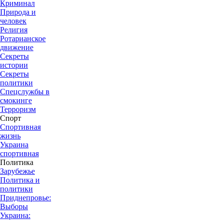
Криминал
Природа и
человек
Религия
Ротарианское
движение
Секреты
истории
Секреты
политики
Спецслужбы в
смокинге
Терроризм
Спорт
Спортивная
жизнь
Украина
спортивная
Политика
Зарубежье
Политика и
политики
Приднепровье:
Выборы
Украина: