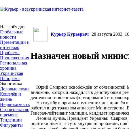
На злобу дня
Глобальные
Курьер Курьерыч
28 августа 2003, 16
новости
Презентации и
интервью
Проблема
Назначен новый минис
Происшествия
Региональная
хроника
Украинская
Панорама
Экономика
Юрий Смирнов освобождён от обязанностей Мин
Деловые люди
Билоконь, который находился в действующем ре
Кошелёк и
деятельности военных формирований и правоох
жизнь
На службу в органы внутренних дел пришёл в 19
Недвижимость
работал в центральном аппарате Министерства. 
Строительство
Генерал-лейтенант милиции, кандидат юридичес
и ремонт
Леонид Кучма, Президент Украины: `Смірнов двіч
Тенденции
політики ніякої - є суто внутрішні проблеми, пов`
Фигуранты
завадить, треба рішучий крок з внутрішньої безпе