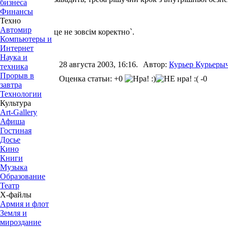
бизнеса
Финансы
Техно
Автомир
це не зовсім коректно`.
Компьютеры и
Интернет
Наука и
28 августа 2003, 16:16.
Автор:
Курьер Курьеры
техника
Прорыв в
Оценка статьи: +0
-0
завтра
Технологии
Культура
Art-Gallery
Афиша
Гостиная
Досье
Кино
Книги
Музыка
Образование
Театр
Х-файлы
Армия и флот
Земля и
мироздание