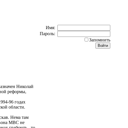
Имя:
Пароль:
Запомнить
азначен Николай
ной реформы,
994-96 годах
кой области.
скав. Нема там
, вона МВС не
онах грабують - то