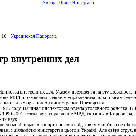
Авторы
Поиск
Информер
:16.
Украинская Панорама
тр внутренних дел
истра внутренних дел. Указом президента на эту должность н
зерве МВД и руководил главным управлением по вопросам судеб
ранительных органов Администрации Президента.
75 году. Начинал инспектором отдела уголовного розыска. В 1
В 1999-2001 возглавлял Управление МВД Украины в Кировоградс
ких наук.
и мені подавав рапорт про свою відставку. я от його не відпу
язані з діяльністю міністерства цього в Україні. Але свіжа струя
ки цієї організації, корупція не припиняються, а коли люди в пог