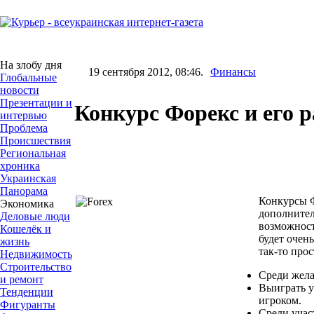
На злобу дня
19 сентября 2012, 08:46.
Финансы
Глобальные
новости
Презентации и
Конкурс Форекс и его 
интервью
Проблема
Происшествия
Региональная
хроника
Украинская
Панорама
Конкурсы Ф
Экономика
дополнител
Деловые люди
возможность
Кошелёк и
будет очен
жизнь
так-то про
Недвижимость
Строительство
Среди жела
и ремонт
Выиграть у
Тенденции
игроком.
Фигуранты
Среди учас