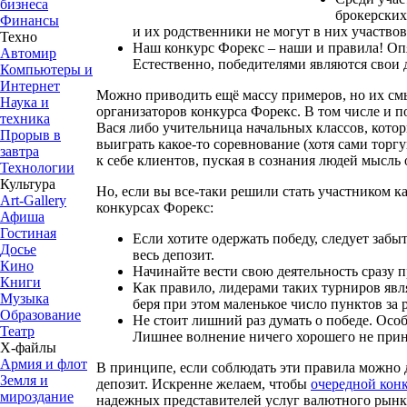
бизнеса
брокерских
Финансы
и их родственники не могут в них участвова
Техно
Наш конкурс Форекс – наши и правила! Опя
Автомир
Естественно, победителями являются свои 
Компьютеры и
Интернет
Можно приводить ещё массу примеров, но их смыс
Наука и
организаторов конкурса Форекс. В том числе и п
техника
Вася либо учительница начальных классов, котор
Прорыв в
выиграть какое-то соревнование (хотя сами торг
завтра
к себе клиентов, пуская в сознания людей мысль 
Технологии
Культура
Но, если вы все-таки решили стать участником к
Art-Gallery
конкурсах Форекс:
Афиша
Гостиная
Если хотите одержать победу, следует забы
Досье
весь депозит.
Кино
Начинайте вести свою деятельность сразу 
Книги
Как правило, лидерами таких турниров яв
Музыка
беря при этом маленькое число пунктов за р
Образование
Не стоит лишний раз думать о победе. Особ
Театр
Лишнее волнение ничего хорошего не прин
Х-файлы
Армия и флот
В принципе, если соблюдать эти правила можно 
Земля и
депозит. Искренне желаем, чтобы
очередной кон
мироздание
надежных представителей услуг валютного рынка