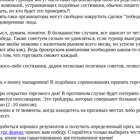
 компаний, устраивающих подобные состязания, обычно пишется
ть, но кто будет это проверять?!
ть-таки организаторы могут свободно накрутить сделки “побед
доверенные лица.
л, думаем, понятен. В большинстве случаев, все зависит от че
обеда. Также советуем сильно не удивляться, если турнир выигр
ые якобы знакомы с валютным рынком всего месяц, но успели уж
уют абы как). Ведь брокерским компаниям необходимо каким-то 
о том, что торговать сможет каждый.
акого-либо состязания, дадим несколько полезных советов, позв
ть о money management! В подобных соревнованиях принять торго
при открытии торгового дня! В противном случае будет потеряно
ляются пипсовщики. Это трейдеры, которые совершают большое к
аз (2 -10 пипсов).
енно в те моменты, когда находитесь на призовых местах либо р
есет.
добиться хороших результатов и получить определенный приз, н
курс форекс
принес вам победу. Старайтесь только выбирать чест
, иначе вам гарантированно зря потраченное время!