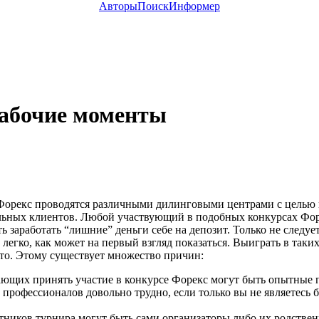
Авторы
Поиск
Информер
рабочие моменты
орекс проводятся различными дилинговыми центрами с целью
ьных клиентов. Любой участвующий в подобных конкурсах Фор
 заработать “лишние” деньги себе на депозит. Только не следует
ь легко, как может на первый взгляд показаться. Выиграть в таки
сто. Этому существует множество причин:
ющих принять участие в конкурсе Форекс могут быть опытные 
 профессионалов довольно трудно, если только вы не являетесь
тников турнира могут быть сами организаторы либо их родствен