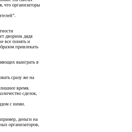
, что организаторы
ителей”.
стности
ает дворник дядя
е все понять и
образом привлекать
оляющих выиграть в
вать сразу же на
 лишнее время.
оличество сделок,
ядом с ними.
апример, деньги на
ных организаторов,