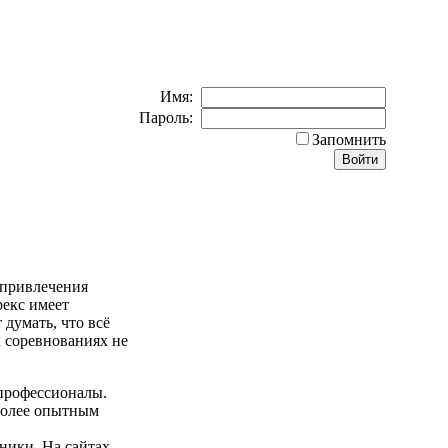
Имя:
Пароль:
Запомнить
 привлечения
екс имеет
 думать, что всё
х соревнованиях не
профессионалы.
 более опытным
ники. На сайтах