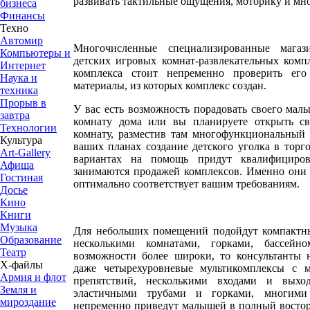
развивать тактильные ощущения, моторику и мно
бизнеса
Финансы
Техно
Автомир
Многочисленные специализированные магаз
Компьютеры и
детских игровых комнат-развлекательных комп
Интернет
комплекса стоит непременно проверить его
Наука и
материалы, из которых комплекс создан.
техника
Прорыв в
У вас есть возможность порадовать своего мал
завтра
комнату дома или вы планируете открыть св
Технологии
комнату, разместив там многофункциональный
Культура
ваших планах создание детского уголка в торг
Art-Gallery
вариантах на помощь придут квалифициров
Афиша
занимаются продажей комплексов. Именно они 
Гостиная
оптимально соответствует вашим требованиям.
Досье
Кино
Книги
Музыка
Для небольших помещений подойдут компактн
Образование
несколькими комнатами, горками, бассей
Театр
возможности более широки, то консультанты 
Х-файлы
даже четырехуровневые мультикомплексы с м
Армия и флот
препятствий, несколькими входами и выход
Земля и
эластичными трубами и горками, многими
мироздание
непременно приведут малышей в полный востор