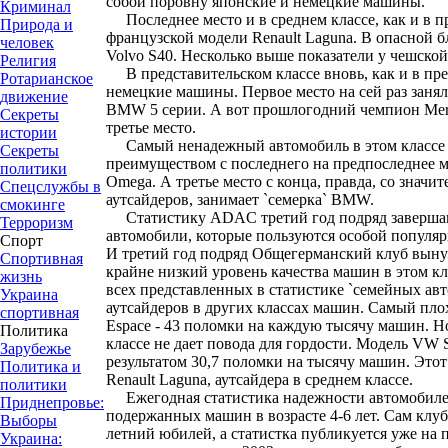
собой поровну японские и немецкие машины.
Криминал
Последнее место и в среднем классе, как и в п
Природа и
французской модели Renault Laguna. В опасной б
человек
Volvo S40. Несколько выше показатели у чешской 
Религия
В представительском классе вновь, как и в пр
Ротарианское
немецкие машины. Первое место на сей раз заняла
движение
BMW 5 серии. А вот прошлогодний чемпион Merce
Секреты
третье место.
истории
Самый ненадежный автомобиль в этом классе 
Секреты
преимуществом с последнего на предпоследнее м
политики
Omega. А третье место с конца, правда, со знач
Спецслужбы в
аутсайдеров, занимает `семерка` BMW.
смокинге
Статистику ADAC третий год подряд завершаю
Терроризм
автомобили, которые пользуются особой популяр
Спорт
И третий год подряд Общегерманский клуб вын
Спортивная
крайне низкий уровень качества машин в этом к
жизнь
всех представленных в статистике `семейных ав
Украина
аутсайдеров в других классах машин. Самый плох
спортивная
Espace - 43 поломки на каждую тысячу машин. Но
Политика
классе не дает повода для гордости. Модель VW S
Зарубежье
результатом 30,7 поломки на тысячу машин. Этот 
Политика и
Renault Laguna, аутсайдера в среднем классе.
политики
Ежегодная статистика надежности автомобиле
Приднепровье:
подержанных машин в возрасте 4-6 лет. Сам клуб 
Выборы
летний юбилей, а статистка публикуется уже на 
Украина: