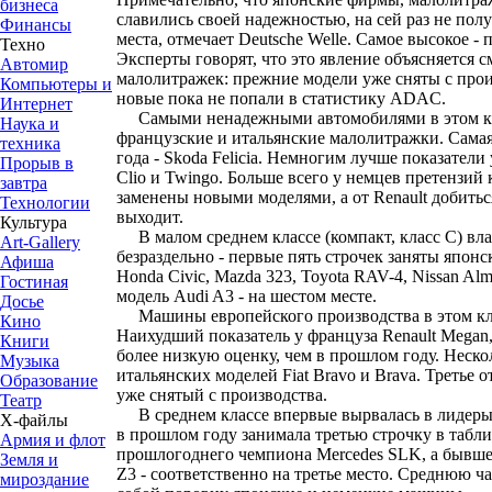
бизнеса
славились своей надежностью, на сей раз не пол
Финансы
места, отмечает Deutsche Welle. Самое высокое - пя
Техно
Эксперты говорят, что это явление объясняется 
Автомир
малолитражек: прежние модели уже сняты с произ
Компьютеры и
новые пока не попали в статистику ADAC.
Интернет
Самыми ненадежными автомобилями в этом кла
Наука и
французские и итальянские малолитражки. Самая
техника
года - Skoda Felicia. Немногим лучше показатели у
Прорыв в
Clio и Twingo. Больше всего у немцев претензий к
завтра
заменены новыми моделями, а от Renault добитьс
Технологии
выходит.
Культура
В малом среднем классе (компакт, класс С) вл
Art-Gallery
безраздельно - первые пять строчек заняты японс
Афиша
Honda Civic, Mazda 323, Toyota RAV-4, Nissan Al
Гостиная
модель Audi A3 - на шестом месте.
Досье
Машины европейского производства в этом кл
Кино
Наихудший показатель у француза Renault Megan
Книги
более низкую оценку, чем в прошлом году. Неско
Музыка
итальянских моделей Fiat Bravo и Brava. Третье от
Образование
уже снятый с производства.
Театр
В среднем классе впервые вырвалась в лидеры м
Х-файлы
в прошлом году занимала третью строчку в таблиц
Армия и флот
прошлогоднего чемпиона Mercedes SLK, а бывш
Земля и
Z3 - соответственно на третье место. Среднюю ч
мироздание