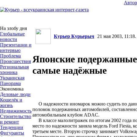
Авто
На злобу дня
Глобальные
Курьер Курьерыч
21 мая 2003, 11:18.
новости
Презентации и
интервью
Проблема
Японские подержанные 
Происшествия
Региональная
самые надёжные
хроника
Украинская
Панорама
Экономика
Деловые люди
Кошелёк и
О надежности иномарок можно судить по данн
жизнь
поломок подержанных автомобилей, составлен
Недвижимость
автомобильным клубом ADAC.
Строительство
В классе малолитражек по итогам 2002 года по
и ремонт
место по надежности заняла модель Ford Fiesta, 
Тенденции
третьем месте. Вторую строчку занимает Volkswage
Фигуранты
Примечательно, что японские фирмы, малолитра